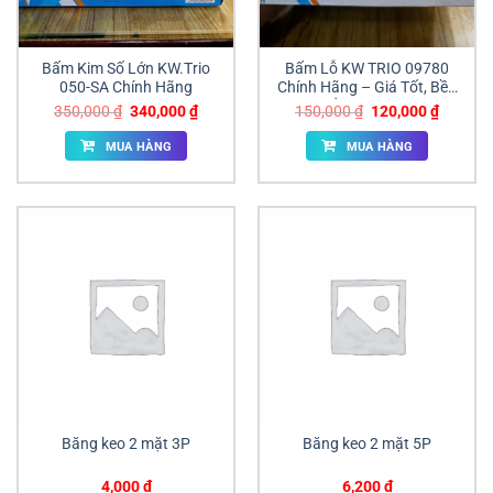
Bấm Kim Số Lớn KW.Trio
Bấm Lỗ KW TRIO 09780
050-SA Chính Hãng
Chính Hãng – Giá Tốt, Bền
Bỉ, Tiện Dụng
Giá
Giá
Giá
Giá
350,000
₫
340,000
₫
150,000
₫
120,000
₫
gốc
hiện
gốc
hiện
là:
tại
là:
tại
MUA HÀNG
MUA HÀNG
350,000 ₫.
là:
150,000 ₫.
là:
340,000 ₫.
120,000
Băng keo 2 mặt 3P
Băng keo 2 mặt 5P
4,000
₫
6,200
₫