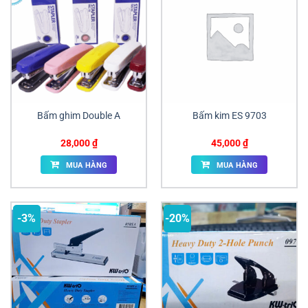
Bấm ghim Double A
Bấm kim ES 9703
28,000
₫
45,000
₫
MUA HÀNG
MUA HÀNG
-3%
-20%