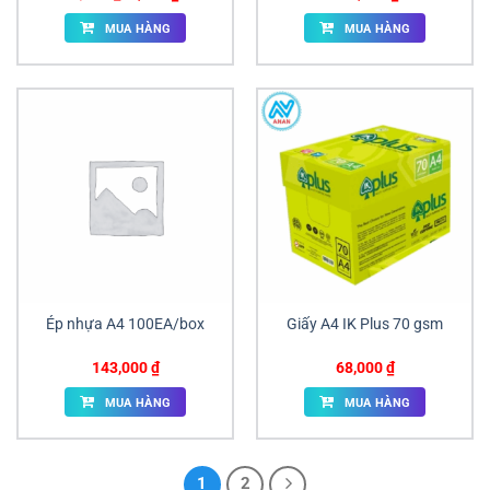
gốc
hiện
là:
tại
MUA HÀNG
MUA HÀNG
8,500 ₫.
là:
8,300 ₫.
Ép nhựa A4 100EA/box
Giấy A4 IK Plus 70 gsm
143,000
₫
68,000
₫
MUA HÀNG
MUA HÀNG
1
2