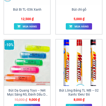
Bút Bi TL-036 Xanh
Bút chì gỗ
12,500
₫
5,000
₫
MUA HÀNG
MUA HÀNG
-10%
Bút Dạ Quang Toyo – Nét
Bút Lông Bảng TL WB – 02
Mực Sáng Rõ, Đánh Dấu Dễ
Xanh/ Đen/ Đỏ
Dàng
Giá
Giá
10,000
₫
9,000
₫
8,000
₫
gốc
hiện
là:
tại