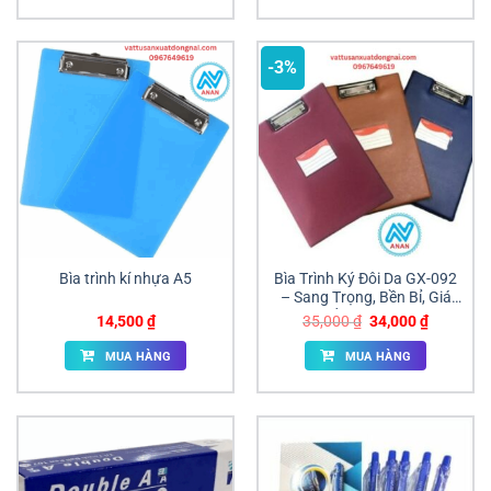
-3%
Bìa trình kí nhựa A5
Bìa Trình Ký Đôi Da GX-092
– Sang Trọng, Bền Bỉ, Giá
Tốt Tại ANAN
Giá
Giá
14,500
₫
35,000
₫
34,000
₫
gốc
hiện
là:
tại
MUA HÀNG
MUA HÀNG
35,000 ₫.
là:
34,000 ₫