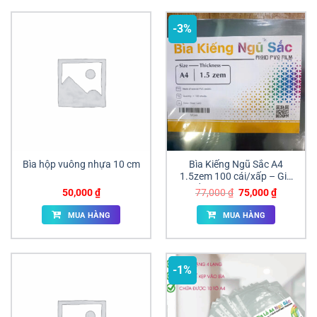
-3%
Bìa hộp vuông nhựa 10 cm
Bìa Kiếng Ngũ Sắc A4
1.5zem 100 cái/xấp – Giá
tốt, hàng chính hãng
Giá
Giá
50,000
₫
77,000
₫
75,000
₫
gốc
hiện
là:
tại
MUA HÀNG
MUA HÀNG
77,000 ₫.
là:
75,000 ₫
-1%