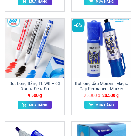
MUA HÀNG
MUA HÀNG
10,000 ₫.
là:
9,000 ₫.
-6%
Bút Lông Bảng TL WB – 03
Bút lông dầu Monami Magic
Xanh/ Đen/ Đỏ
Cap Permanent Marker
Giá
Giá
9,500
₫
25,000
₫
23,500
₫
gốc
hiện
là:
tại
MUA HÀNG
MUA HÀNG
25,000 ₫.
là:
23,500 ₫