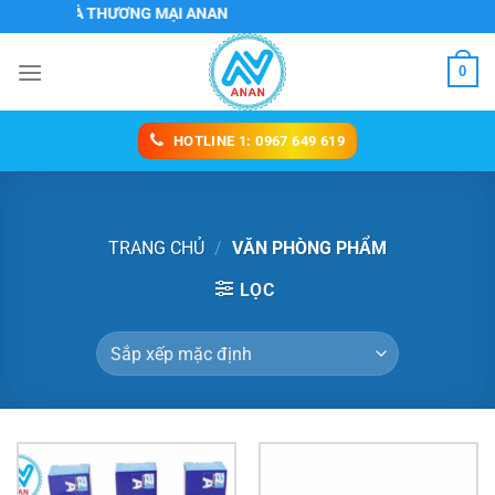
Chuyển
ƯƠNG MẠI ANAN
đến
nội
0
dung
HOTLINE 1: 0967 649 619
TRANG CHỦ
/
VĂN PHÒNG PHẨM
LỌC