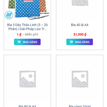
Bìa 3 Dây Thảo Linh (5 – 20
Bìa 40 lá A4
Phân) | Giải Pháp Lưu Trữ
Tài Liệu Văn Phòng Hiệu
Khoảng
1
₫
–
Miễn phí!
31,500
₫
Quả
giá:
từ
MUA HÀNG
MUA HÀNG
1 ₫
đến
Miễn
phí!
Bìa 80 lá A4
Bìa còng 10cm