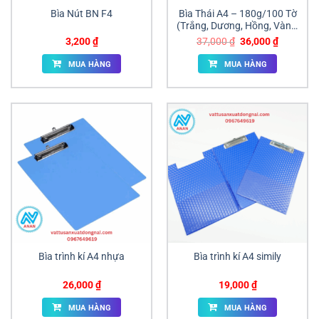
Bìa Nút BN F4
Bìa Thái A4 – 180g/100 Tờ
(Trắng, Dương, Hồng, Vàng,
Lá)
Giá
Giá
3,200
₫
37,000
₫
36,000
₫
gốc
hiện
là:
tại
MUA HÀNG
MUA HÀNG
37,000 ₫.
là:
36,000 ₫
Bìa trình kí A4 nhựa
Bìa trình kí A4 simily
26,000
₫
19,000
₫
MUA HÀNG
MUA HÀNG