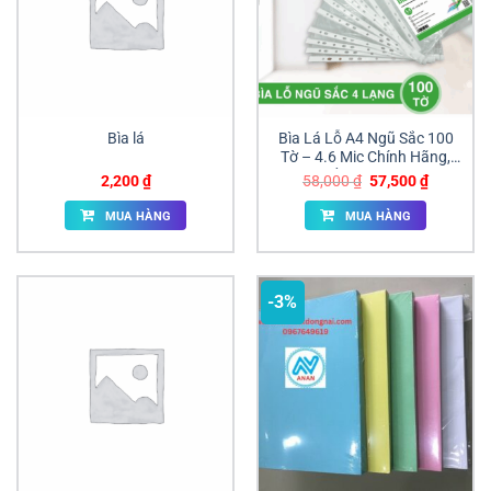
Bìa lá
Bìa Lá Lỗ A4 Ngũ Sắc 100
Tờ – 4.6 Mic Chính Hãng,
Chất Lượng Cao
Giá
Giá
2,200
₫
58,000
₫
57,500
₫
gốc
hiện
là:
tại
MUA HÀNG
MUA HÀNG
58,000 ₫.
là:
57,500 ₫
-3%