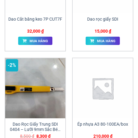
Dao Cắt băng keo 7P CUT7F
Dao rọc giấy SDI
32,000
₫
15,000
₫
MUA HÀNG
MUA HÀNG
-2%
Dao Rọc Giấy Trung SDI
Ép nhựa A3 80-100EA/box
0404 – Lưỡi 9mm Sắc Bén,
Bền Bỉ
Giá
Giá
8,500
₫
8,300
₫
210,000
₫