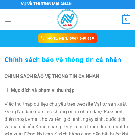
Chuyển
 DỊCH VỤ VÀ THƯƠNG MẠI ANAN
đến
nội
0
dung
HOTLINE 1: 0967 649 619
Chính sách bảo vệ thông tin cá nhân
CHÍNH SÁCH BẢO VỆ THÔNG TIN CÁ NHÂN
Mục đích và phạm vi thu thập
Việc thu thập dữ liệu chủ yếu trên website Vật tư sản xuất
Đồng Nai bao gồm: số chứng minh nhân dân/ Passport,
điện thoại, email, họ và tên, giới tính, ngày sinh, quốc tịch
và địa chỉ của Khách hàng. Đây là các thông tin mà Vật tư
sản xuất Đồng Nai cần Khách hàng cung cấp bắt buộc khi