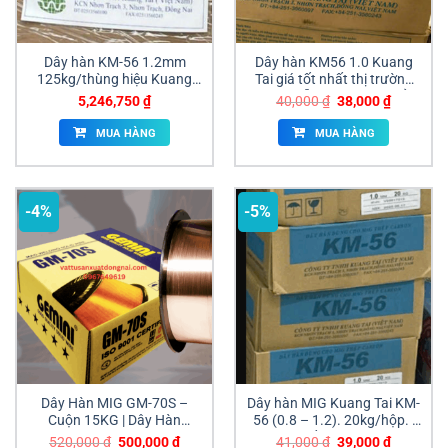
Dây hàn KM-56 1.2mm
Dây hàn KM56 1.0 Kuang
125kg/thùng hiệu Kuang
Tai giá tốt nhất thị trường
Tai
hàng sẵn kho chuyên sỉ
Giá
Giá
5,246,750
₫
40,000
₫
38,000
₫
gốc
hiện
là:
tại
MUA HÀNG
MUA HÀNG
40,000 ₫.
là:
38,000 ₫
-4%
-5%
Dây Hàn MIG GM-70S –
Dây hàn MIG Kuang Tai KM-
Cuộn 15KG | Dây Hàn
56 (0.8 – 1.2). 20kg/hộp. |
0.8mm – 1.6mm Chính
Phân phối chính hãng tại
Giá
Giá
Giá
Giá
520,000
₫
500,000
₫
41,000
₫
39,000
₫