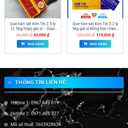
Que hàn sắt Kim Tín 2.5 ly
Que hàn sắt Kim Tín 3.2 ly
(2.5kg/hộp) giá sỉ – Giao
5kg giá sỉ Đồng Nai | Hàng
ngay Đồng Nai
sẵn
Giá
Giá
Giá
Giá
66,000
₫
65,000
₫
120,000
₫
119,000
₫
gốc
hiện
gốc
hiện
là:
tại
là:
tại
MUA HÀNG
MUA HÀNG
66,000 ₫.
là:
120,000 ₫.
là:
65,000 ₫.
119,000
THÔNG TIN LIÊN HỆ
Hotline 1: 0967 649 619
Hotline 2: 0971 465 327
Mã số thuế: 3603928636