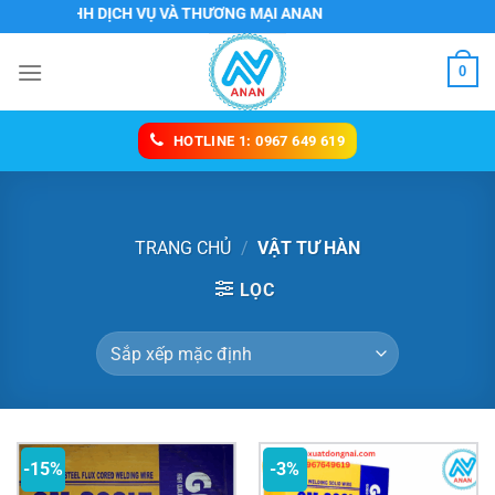
Chuyển
 TNHH DỊCH VỤ VÀ THƯƠNG MẠI ANAN
đến
nội
0
dung
HOTLINE 1: 0967 649 619
TRANG CHỦ
/
VẬT TƯ HÀN
LỌC
-15%
-3%