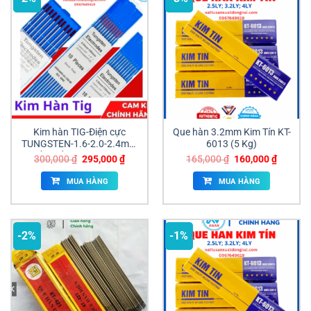
Kim hàn TIG-Điện cực
Que hàn 3.2mm Kim Tín KT-
TUNGSTEN-1.6-2.0-2.4mm
6013 (5 Kg)
(đầu đỏ) (10 cây/hộp)
Giá
Giá
Giá
Giá
300,000
₫
295,000
₫
165,000
₫
160,000
₫
gốc
hiện
gốc
hiện
là:
tại
là:
tại
MUA HÀNG
MUA HÀNG
300,000 ₫.
là:
165,000 ₫.
là:
295,000 ₫.
160,000
-2%
-1%