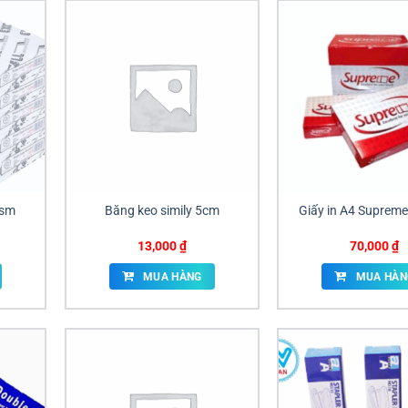
gsm
Băng keo simily 5cm
Giấy in A4 Suprem
13,000
₫
70,000
₫
MUA HÀNG
MUA HÀN