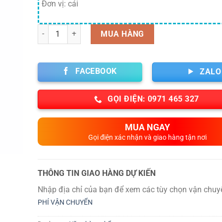
Đơn vị: cái
Số lượng
MUA HÀNG
FACEBOOK
ZALO
GỌI ĐIỆN: 0971 465 327
MUA NGAY
Gọi điện xác nhận và giao hàng tận nơi
THÔNG TIN GIAO HÀNG DỰ KIẾN
Nhập địa chỉ của bạn để xem các tùy chọn vận chuy
PHÍ VẬN CHUYỂN