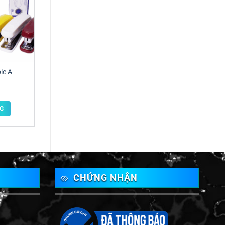
le A
G
CHỨNG NHẬN