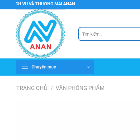
Chuyển
CH VỤ VÀ THƯƠNG MẠI ANAN
đến
nội
dung
Tìm
kiếm:
Chuyên mục
TRANG CHỦ
/
VĂN PHÒNG PHẨM