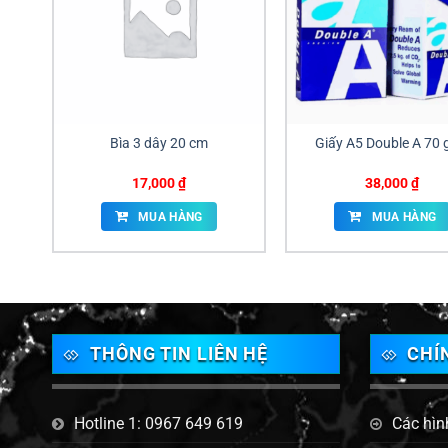
Bìa 3 dây 20 cm
Giấy A5 Double A 70
17,000
₫
38,000
₫
MUA HÀNG
MUA HÀNG
THÔNG TIN LIÊN HỆ
CHÍ
Hotline 1: 0967 649 619
Các hìn