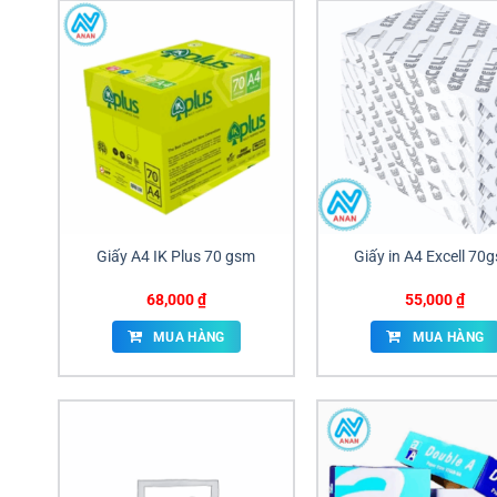
Giấy A4 IK Plus 70 gsm
Giấy in A4 Excell 70
68,000
₫
55,000
₫
MUA HÀNG
MUA HÀNG