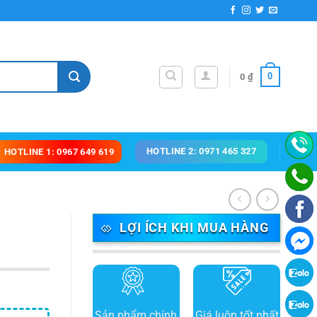
0
0
₫
HOTLINE 2: 0971 465 327
HOTLINE 1: 0967 649 619
LỢI ÍCH KHI MUA HÀNG
Sản phẩm chính
Giá luôn tốt nhất