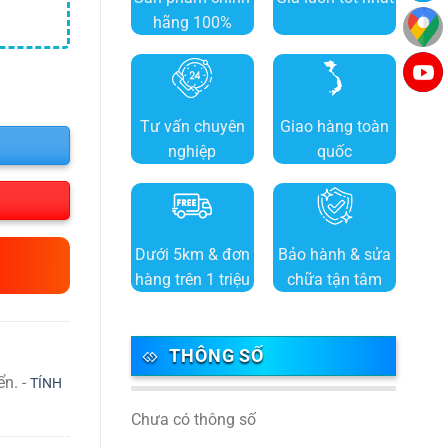
hãng 100%
Tư vấn chuyên
Giao hàng toàn
nghiệp
quốc
Dưới 5km & đơn
Bảo hành & sửa
hàng trên 1 triệu
chữa tận tâm
THÔNG SỐ
ển. -
TÍNH
Chưa có thông số