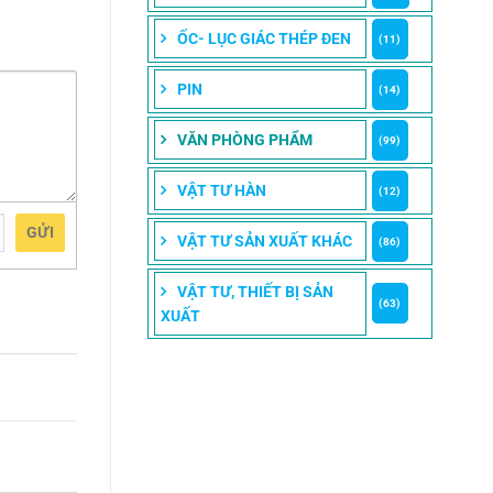
ỐC- LỤC GIÁC THÉP ĐEN
(11)
PIN
(14)
VĂN PHÒNG PHẨM
(99)
VẬT TƯ HÀN
(12)
GỬI
VẬT TƯ SẢN XUẤT KHÁC
(86)
VẬT TƯ, THIẾT BỊ SẢN
(63)
XUẤT