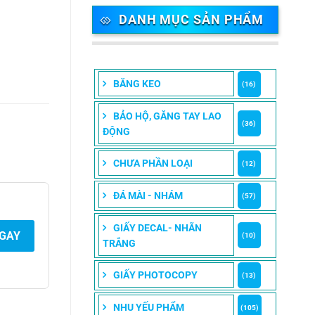
DANH MỤC SẢN PHẨM
BĂNG KEO
(16)
BẢO HỘ, GĂNG TAY LAO
(36)
ĐỘNG
CHƯA PHẦN LOẠI
(12)
ĐÁ MÀI - NHÁM
(57)
GIẤY DECAL- NHÃN
NGAY
(10)
TRẮNG
GIẤY PHOTOCOPY
(13)
NHU YẾU PHẨM
(105)