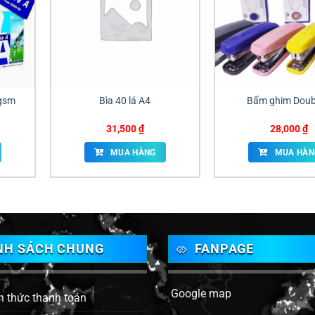
 gsm
Bìa 40 lá A4
Bấm ghim Doub
31,500
₫
28,000
₫
MUA HÀNG
MUA HÀN
NH SÁCH CHUNG
FANPAGE
Google map
h thức thanh toán