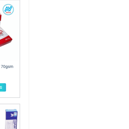
e 70gsm
G