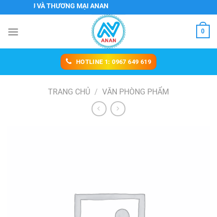
Chuyển
CH VỤ VÀ THƯƠNG MẠI ANAN
đến
nội
0
dung
HOTLINE 1: 0967 649 619
TRANG CHỦ
/
VĂN PHÒNG PHẨM