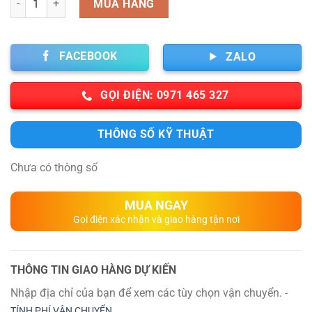
MUA HÀNG
FACEBOOK
ZALO
GỌI ĐIỆN: 0971 465 327
THÔNG SỐ KỸ THUẬT
Chưa có thông số
MUA NGAY
Gọi điện xác nhận và giao hàng tận nơi
THÔNG TIN GIAO HÀNG DỰ KIẾN
Nhập địa chỉ của bạn để xem các tùy chọn vận chuyển. -
TÍNH PHÍ VẬN CHUYỂN