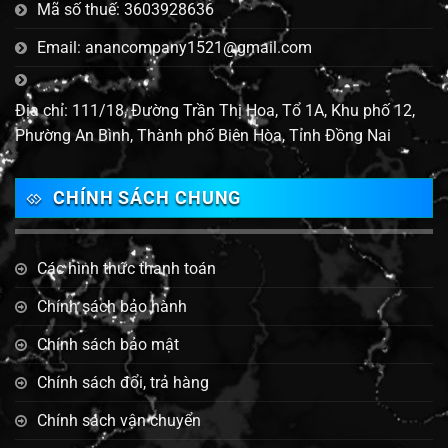
Mã số thuế: 3603928636
Email: anancompany1521@gmail.com
Địa chỉ: 111/18, Đường Trần Thị Hoa, Tổ 1A, Khu phố 12,
Phường An Bình, Thành phố Biên Hòa, Tỉnh Đồng Nai
CHÍNH SÁCH CHUNG
Các hình thức thanh toán
Chính sách bảo hành
Chính sách bảo mật
Chính sách đổi, trả hàng
Chính sách vận chuyển