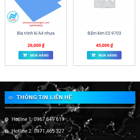
Bìa trình kí A4 nhựa
Bấm kim ES 9703
26,000
₫
45,000
₫
MUA HÀNG
MUA HÀNG
THÔNG TIN LIÊN HỆ
Hotline 1: 0967 649 619
Hotline 2: 0971 465 327