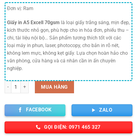
Đơn vị: Ram
Giấy in A5 Excell 70gsm
là loại giấy trắng sáng, mịn đẹp,
kích thước nhỏ gọn, phù hợp cho in hóa đơn, phiếu thu –
chi, tài liệu nội bộ… Sản phẩm tương thích tốt với các
loại máy in phun, laser, photocopy, cho bản in rõ nét,
không lem mực, không kẹt giấy. Lựa chọn hoàn hảo cho
văn phòng, cửa hàng và cá nhân cần in ấn chuyên
nghiệp.
Số lượng
MUA HÀNG
FACEBOOK
ZALO
GỌI ĐIỆN: 0971 465 327