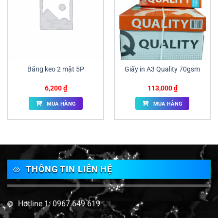
Băng keo 2 mặt 5P
Giấy in A3 Quality 70gsm
6,200
₫
113,000
₫
MUA HÀNG
MUA HÀNG
THÔNG TIN LIÊN HỆ
Hotline 1: 0967 649 619