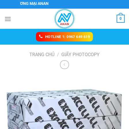
Chuyển
 THƯƠNG MẠI ANAN
đến
nội
0
dung
HOTLINE 1: 0967 649 619
TRANG CHỦ
/
GIẤY PHOTOCOPY