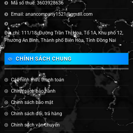
Mã số thuế: 3603928636
Email: anancompany1521@gmail.com
Địa chỉ: 111/18, Đường Trần Thị Hoa, Tổ 1A, Khu phố 12,
Phường An Bình, Thành phố Biên Hòa, Tỉnh Đồng Nai
CHÍNH SÁCH CHUNG
Các hình thức thanh toán
Chính sách bảo hành
Chính sách bảo mật
Chính sách đổi, trả hàng
Chính sách vận chuyển