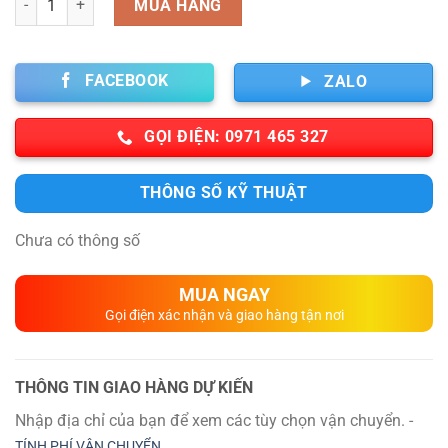
MUA HÀNG
FACEBOOK
ZALO
GỌI ĐIỆN: 0971 465 327
THÔNG SỐ KỸ THUẬT
Chưa có thông số
MUA NGAY
Gọi điện xác nhận và giao hàng tận nơi
THÔNG TIN GIAO HÀNG DỰ KIẾN
Nhập địa chỉ của bạn để xem các tùy chọn vận chuyển. -
TÍNH PHÍ VẬN CHUYỂN