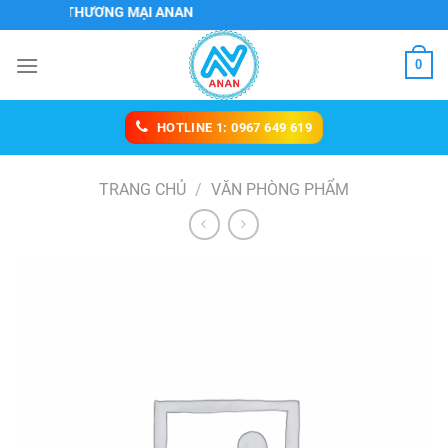
Chuyển
VỤ VÀ THƯƠNG MẠI ANAN
đến
nội
0
dung
HOTLINE 1: 0967 649 619
TRANG CHỦ
/
VĂN PHÒNG PHẨM