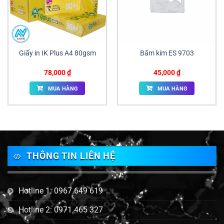
Giấy in IK Plus A4 80gsm
Bấm kim ES 9703
78,000
₫
45,000
₫
MUA HÀNG
MUA HÀNG
THÔNG TIN LIÊN HỆ
Hotline 1: 0967 649 619
Hotline 2: 0971 465 327