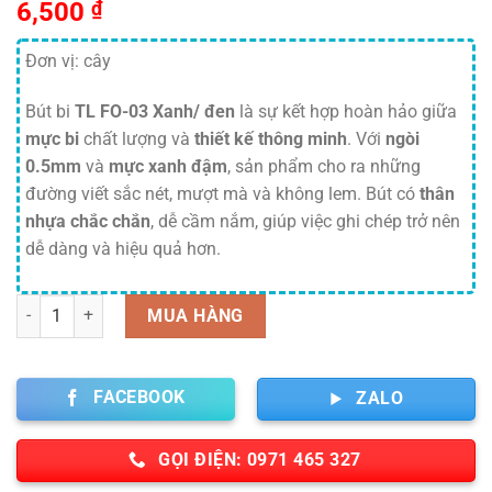
6,500
₫
Đơn vị: cây
Bút bi
TL FO-03 Xanh/ đen
là sự kết hợp hoàn hảo giữa
mực bi
chất lượng và
thiết kế thông minh
. Với
ngòi
0.5mm
và
mực xanh đậm
, sản phẩm cho ra những
đường viết sắc nét, mượt mà và không lem. Bút có
thân
nhựa chắc chắn
, dễ cầm nắm, giúp việc ghi chép trở nên
dễ dàng và hiệu quả hơn.
Số lượng
MUA HÀNG
FACEBOOK
ZALO
GỌI ĐIỆN: 0971 465 327