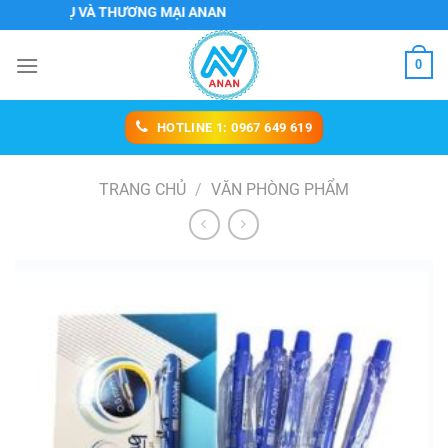
Chuyển
H VỤ VÀ THƯƠNG MẠI ANAN
đến
nội
0
dung
HOTLINE 1: 0967 649 619
TRANG CHỦ
/
VĂN PHÒNG PHẨM