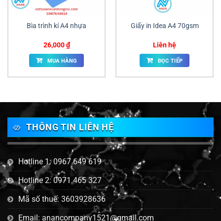
Bìa trình kí A4 nhựa
Giấy in Idea A4 70gsm
26,000
₫
Liên hệ
MUA HÀNG
ĐỌC TIẾP
THÔNG TIN LIÊN HỆ
Hotline 1: 0967 649 619
Hotline 2: 0971 465 327
Mã số thuế: 3603928636
Email: anancompany1521@gmail.com