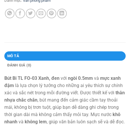
Danh mục:
Văn phòng phẩm
MÔ TẢ
ĐÁNH GIÁ (0)
Bút Bi TL FO-03 Xanh, đen
với
ngòi 0.5mm
và
mực xanh
đậm
là lựa chọn lý tưởng cho những ai yêu thích sự chính
xác và sắc nét trong mỗi đường viết. Được thiết kế với
thân
nhựa chắc chắn
, bút mang đến cảm giác cầm tay thoải
mái, không bị trơn tuột, giúp bạn dễ dàng ghi chép trong
thời gian dài mà không cảm thấy mỏi tay. Mực nước
khô
nhanh
và
không lem
, giúp văn bản luôn sạch sẽ và dễ đọc.