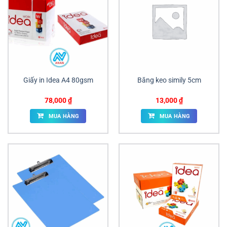
Giấy in Idea A4 80gsm
Băng keo simily 5cm
78,000
₫
13,000
₫
MUA HÀNG
MUA HÀNG