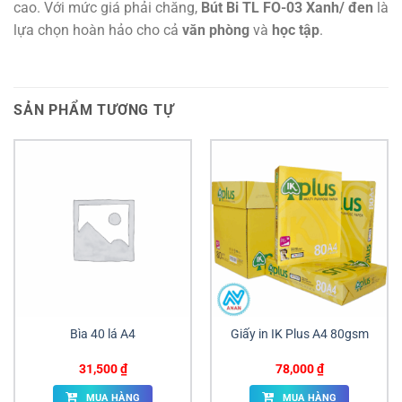
cao. Với mức giá phải chăng,
Bút Bi TL FO-03 Xanh/ đen
là
lựa chọn hoàn hảo cho cả
văn phòng
và
học tập
.
SẢN PHẨM TƯƠNG TỰ
Bìa 40 lá A4
Giấy in IK Plus A4 80gsm
31,500
₫
78,000
₫
MUA HÀNG
MUA HÀNG