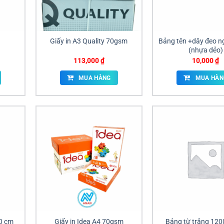
Giấy in A3 Quality 70gsm
Bảng tên +dây đeo n
(nhựa dẻo)
113,000
₫
10,000
₫
MUA HÀNG
MUA HÀN
0 cm
Giấy in Idea A4 70gsm
Bảng từ trắng 12