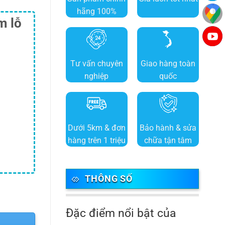
hãng 100%
m lỗ
Tư vấn chuyên
Giao hàng toàn
nghiệp
quốc
Dưới 5km & đơn
Bảo hành & sửa
hàng trên 1 triệu
chữa tận tâm
THÔNG SỐ
Đặc điểm nổi bật của