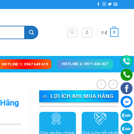
0
0
₫
HOTLINE 2: 0971 465 327
HOTLINE 1: 0967 649 619
LỢI ÍCH KHI MUA HÀNG
 Hãng
Sản phẩm chính
Giá luôn tốt nhất