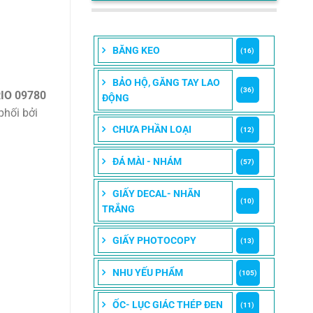
BĂNG KEO
(16)
BẢO HỘ, GĂNG TAY LAO
(36)
IO 09780
ĐỘNG
phối bởi
CHƯA PHẦN LOẠI
(12)
ĐÁ MÀI - NHÁM
(57)
GIẤY DECAL- NHÃN
(10)
TRẮNG
GIẤY PHOTOCOPY
(13)
NHU YẾU PHẨM
(105)
ỐC- LỤC GIÁC THÉP ĐEN
(11)