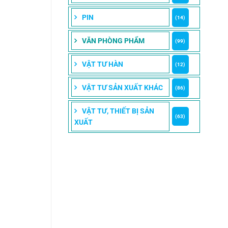
PIN
(14)
VĂN PHÒNG PHẨM
(99)
VẬT TƯ HÀN
(12)
VẬT TƯ SẢN XUẤT KHÁC
(86)
VẬT TƯ, THIẾT BỊ SẢN
(63)
XUẤT