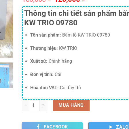
gốc
hiện
Thông tin chi tiết sản phẩm bấ
là:
tại
150,000 ₫.
là:
KW TRIO 09780
120,000 ₫.
Tên sản phẩm:
Bấm lỗ KW TRIO 09780
Thương hiệu:
KW TRIO
Xuất xứ:
Chính hãng
Đơn vị tính:
Cái
Hóa đơn VAT:
Có đầy đủ
Số lượng
MUA HÀNG
FACEBOOK
ZALO