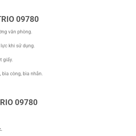
 TRIO 09780
ường văn phòng.
c lực khi sử dụng.
 giấy.
p, bìa còng, bìa nhẫn.
TRIO 09780
c.