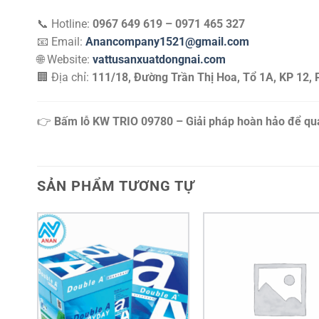
📞 Hotline:
0967 649 619 – 0971 465 327
📧 Email:
Anancompany1521@gmail.com
🌐 Website:
vattusanxuatdongnai.com
🏢 Địa chỉ:
111/18, Đường Trần Thị Hoa, Tổ 1A, KP 12, 
👉
Bấm lỗ KW TRIO 09780 – Giải pháp hoàn hảo để quản l
SẢN PHẨM TƯƠNG TỰ