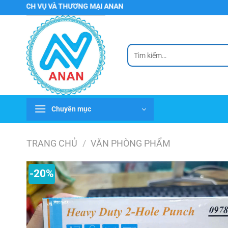
Chuyển
VỤ VÀ THƯƠNG MẠI ANAN
đến
nội
dung
Tìm
kiếm:
Chuyên mục
TRANG CHỦ
/
VĂN PHÒNG PHẨM
-20%