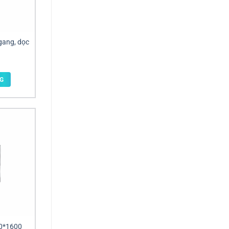
gang, dọc
G
00*1600