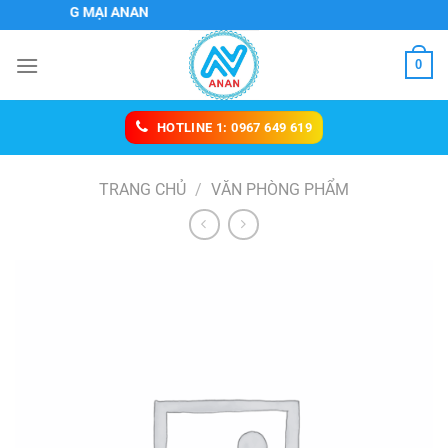
Chuyển
THƯƠNG MẠI ANAN
đến
nội
0
dung
HOTLINE 1: 0967 649 619
TRANG CHỦ
/
VĂN PHÒNG PHẨM