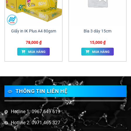
Giấy in IK Plus A4 80gsm
Bìa 3 dây 15cm
78,000
₫
15,000
₫
MUA HÀNG
MUA HÀNG
THÔNG TIN LIÊN HỆ
Hotline 1: 0967 649 619
Hotline 2: 0971 465 327