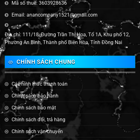
Mã số thuế: 3603928636
Email: anancompany1521@gmail.com
Địa chỉ: 111/18, Đường Trần Thị Hoa, Tổ 1A, Khu phố 12,
Phường An Bình, Thành phố Biên Hòa, Tỉnh Đồng Nai
CHÍNH SÁCH CHUNG
Các hình thức thanh toán
Chính sách bảo hành
Chính sách bảo mật
Chính sách đổi, trả hàng
Chính sách vận chuyển