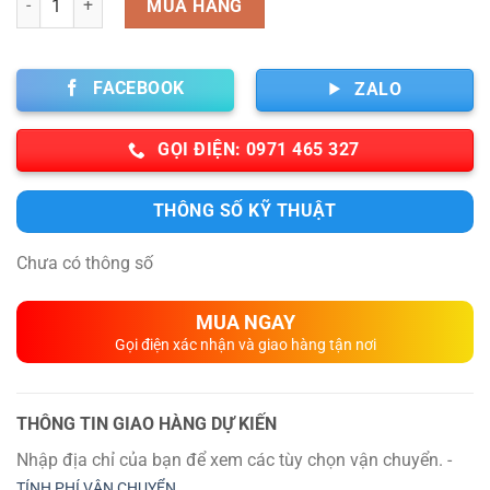
MUA HÀNG
FACEBOOK
ZALO
GỌI ĐIỆN: 0971 465 327
THÔNG SỐ KỸ THUẬT
Chưa có thông số
MUA NGAY
Gọi điện xác nhận và giao hàng tận nơi
THÔNG TIN GIAO HÀNG DỰ KIẾN
Nhập địa chỉ của bạn để xem các tùy chọn vận chuyển. -
TÍNH PHÍ VẬN CHUYỂN