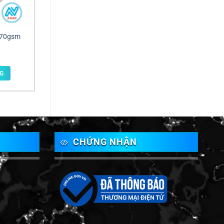
y 70gsm
G
CHỨNG NHẬN