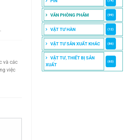
PIN
(14)
VĂN PHÒNG PHẨM
(99)
.
VẬT TƯ HÀN
(12)
VẬT TƯ SẢN XUẤT KHÁC
(86)
VẬT TƯ, THIẾT BỊ SẢN
c và các
(63)
XUẤT
ng việc