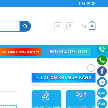
0
0
₫
HOTLINE 2: 0971 465 327
HOTLINE 1: 0967 649 619
LỢI ÍCH KHI MUA HÀNG
Sản phẩm chính
Giá luôn tốt nhất