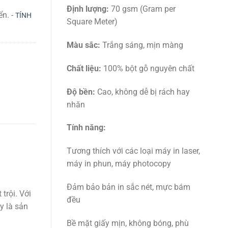
Định lượng:
70 gsm (Gram per
ển. -
TÍNH
Square Meter)
Màu sắc:
Trắng sáng, mịn màng
Chất liệu:
100% bột gỗ nguyên chất
Độ bền:
Cao, không dễ bị rách hay
nhăn
Tính năng:
Tương thích với các loại máy in laser,
máy in phun, máy photocopy
Đảm bảo bản in sắc nét, mực bám
trội. Với
đều
y là sản
Bề mặt giấy mịn, không bóng, phù