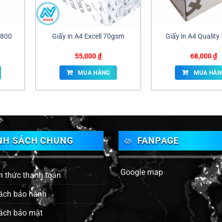
1800
Giấy in A4 Excell 70gsm
Giấy in A4 Qualit
55,000
₫
68,000
₫
MUA HÀNG
MUA HÀN
NH SÁCH CHUNG
FANPAGE
Google map
h thức thanh toán
ách bảo hành
ách bảo mật