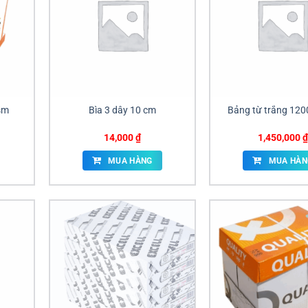
gsm
Bìa 3 dây 10 cm
Bảng từ trắng 12
14,000
₫
1,450,000
₫
MUA HÀNG
MUA HÀN