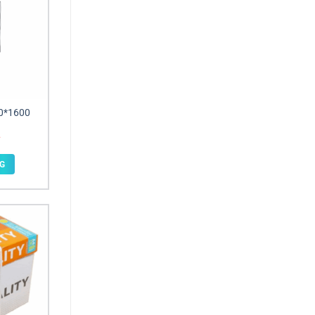
00*1600
G