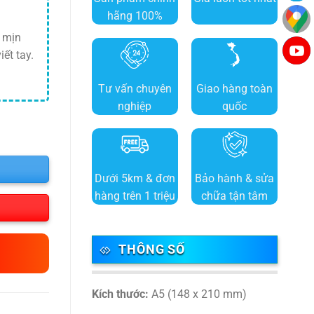
hãng 100%
, mịn
ết tay.
Tư vấn chuyên
Giao hàng toàn
nghiệp
quốc
Dưới 5km & đơn
Bảo hành & sửa
hàng trên 1 triệu
chữa tận tâm
THÔNG SỐ
Kích thước:
A5 (148 x 210 mm)