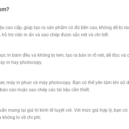
gsm?
u cao cấp, giúp tạo ra sản phẩm có độ bền cao, không dễ bị rá
ỗ trợ việc in ấn và sao chép được sắc nét và chi tiết.
ực in bám đều và không bị lem, tạo ra bản in rõ nét, dễ đọc và
áy in hay photocopy.
ser, máy in phun và máy photocopy. Bạn có thể yên tâm khi sử 
báo cáo hoặc sao chép các tài liệu cần thiết.
 mang lại giá trị kinh tế tuyệt vời. Với mức giá hợp lý, bạn có
không lo về chi phí.