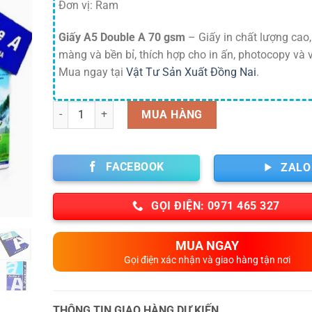
Đơn vị: Ram
Giấy A5 Double A 70 gsm
– Giấy in chất lượng cao
màng và bền bỉ, thích hợp cho in ấn, photocopy và vi
Mua ngay tại
Vật Tư Sản Xuất Đồng Nai
.
Số lượng
MUA HÀNG
FACEBOOK
ZALO
GỌI ĐIỆN: 0971 465 327
MUA NGAY
Gọi điện xác nhận và giao hàng tận nơi
THÔNG TIN GIAO HÀNG DỰ KIẾN