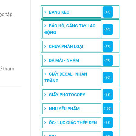
BĂNG KEO
(16)
ọc tập.
BẢO HỘ, GĂNG TAY LAO
(36)
ĐỘNG
CHƯA PHẦN LOẠI
(12)
ĐÁ MÀI - NHÁM
(57)
ể tham
GIẤY DECAL- NHÃN
(10)
TRẮNG
GIẤY PHOTOCOPY
(13)
NHU YẾU PHẨM
(105)
ỐC- LỤC GIÁC THÉP ĐEN
(11)