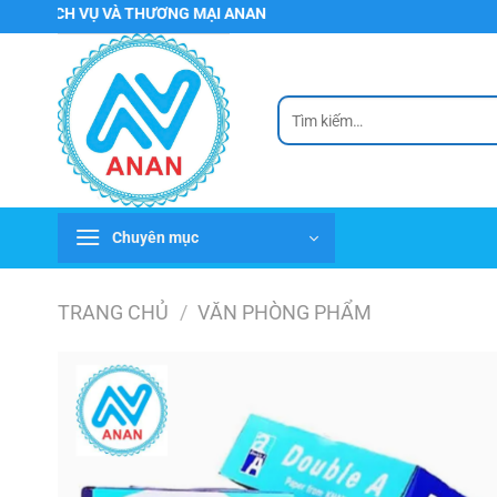
Chuyển
 VỤ VÀ THƯƠNG MẠI ANAN
đến
nội
dung
Tìm
kiếm:
Chuyên mục
TRANG CHỦ
/
VĂN PHÒNG PHẨM