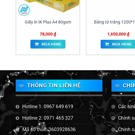
Giấy in IK Plus A4 80gsm
Bảng từ trắng 1200*
78,000
₫
1,650,000
₫
MUA HÀNG
MUA HÀNG
THÔNG TIN LIÊN HỆ
CHÍ
Hotline 1: 0967 649 619
Các hìn
Hotline 2: 0971 465 327
Chính s
Mã số thuế: 3603928636
Chính s