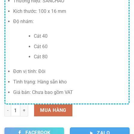
Thương hiệu: SANCHAO
4,500 ₫.
Kích thước: 100 x 16 mm
Độ nhám:
Cát 40
Cát 60
Cát 80
Đơn vị tính: Đôi
Tình trạng: Hàng sẵn kho
Giá bán: Chưa bao gồm VAT
Số lượng
MUA HÀNG
FACEBOOK
ZALO