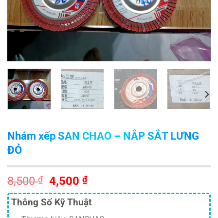
Nhám xếp SAN CHAO – NẮP SẮT LƯNG
ĐỎ
Giá
Giá
8,500
₫
4,500
₫
gốc
hiện
Thông Số Kỹ Thuật
là:
tại
8,500 ₫.
là: