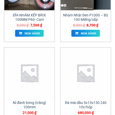
ĐĨA NHÁM XẾP BRIX
Nhám Nhật Đen P1000 – Bộ
100MM P60- Cam
100 Miếng/xấp
Giá
Giá
Giá
Giá
8,000
₫
7,500
₫
8,900
₫
8,700
₫
gốc
hiện
gốc
hiện
là:
tại
là:
tại
MUA HÀNG
MUA HÀNG
8,000 ₫.
là:
8,900 ₫.
là:
7,500 ₫.
8,700 ₫.
Nỉ đánh bóng (trắng)
Đá mài dầu 5x13x150 240
100mm
10v/hộp
21,000
₫
680,000
₫