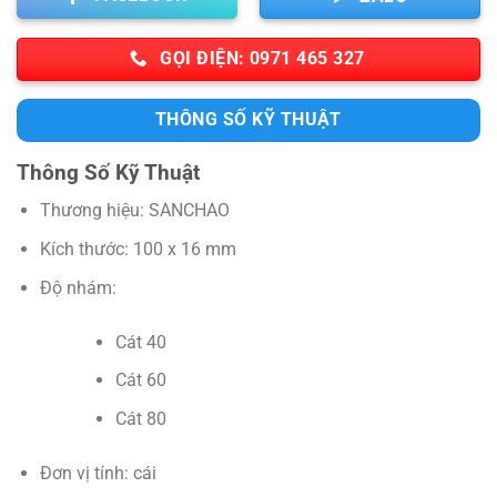
GỌI ĐIỆN: 0971 465 327
THÔNG SỐ KỸ THUẬT
Thông Số Kỹ Thuật
Thương hiệu: SANCHAO
Kích thước: 100 x 16 mm
Độ nhám:
Cát 40
Cát 60
Cát 80
Đơn vị tính: cái