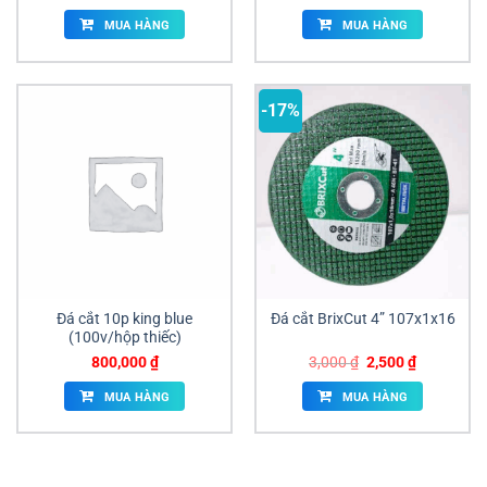
MUA HÀNG
MUA HÀNG
-17%
Đá cắt 10p king blue
Đá cắt BrixCut 4” 107x1x16
(100v/hộp thiếc)
Giá
Giá
800,000
₫
3,000
₫
2,500
₫
gốc
hiện
là:
tại
MUA HÀNG
MUA HÀNG
3,000 ₫.
là:
2,500 ₫.