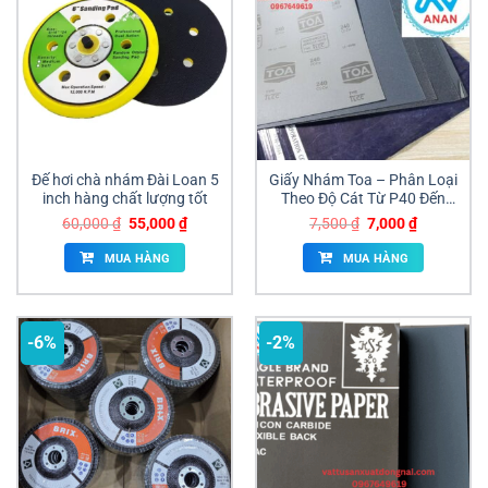
Đế hơi chà nhám Đài Loan 5
Giấy Nhám Toa – Phân Loại
inch hàng chất lượng tốt
Theo Độ Cát Từ P40 Đến
P8000
Giá
Giá
Giá
Giá
60,000
₫
55,000
₫
7,500
₫
7,000
₫
gốc
hiện
gốc
hiện
là:
tại
là:
tại
MUA HÀNG
MUA HÀNG
60,000 ₫.
là:
7,500 ₫.
là:
55,000 ₫.
7,000 ₫.
-6%
-2%