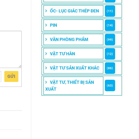
ỐC- LỤC GIÁC THÉP ĐEN
(11)
PIN
(14)
VĂN PHÒNG PHẨM
(99)
VẬT TƯ HÀN
(12)
VẬT TƯ SẢN XUẤT KHÁC
(86)
GỬI
VẬT TƯ, THIẾT BỊ SẢN
(63)
XUẤT