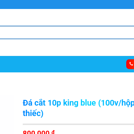
Đá cắt 10p king blue (100v/hộ
thiếc)
800,000
₫