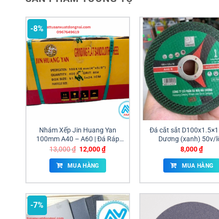
-8%
Nhám Xếp Jin Huang Yan
Đá cắt sắt D100x1.5×1
100mm A40 – A60 | Đá Ráp
Dương (xanh) 50v/l
Xếp Đánh Bóng Gỗ & Kim Loại
Giá
Giá
13,000
₫
12,000
₫
8,000
₫
gốc
hiện
là:
tại
MUA HÀNG
MUA HÀNG
13,000 ₫.
là:
12,000 ₫.
-7%