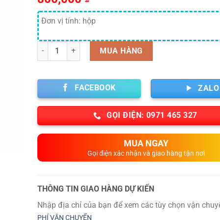
Đơn vị tính: hộp
Số lượng
MUA HÀNG
FACEBOOK
ZALO
GỌI ĐIỆN: 0971 465 327
MUA NGAY
Gọi điện xác nhận và giao hàng tận nơi
THÔNG TIN GIAO HÀNG DỰ KIẾN
Nhập địa chỉ của bạn để xem các tùy chọn vận chuy
PHÍ VẬN CHUYỂN