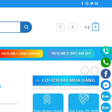
0
0
₫
HOTLINE 2: 0971 465 327
HOTLINE 1: 0967 649 619
LỢI ÍCH KHI MUA HÀNG
p
Sản phẩm chính
Giá luôn tốt nhất