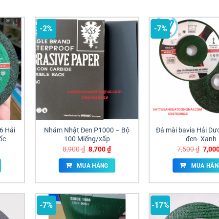
-2%
-7%
6 Hải
Nhám Nhật Đen P1000 – Bộ
Đá mài bavia Hải D
ốc
100 Miếng/xấp
đen- Xanh
Giá
Giá
Giá
8,900
₫
8,700
₫
7,500
₫
7,00
gốc
hiện
gốc
là:
tại
là:
MUA HÀNG
MUA HÀN
8,900 ₫.
là:
7,500
8,700 ₫.
-7%
-17%