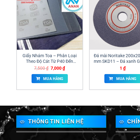
Giấy Nhám Toa – Phân Loại
Đá mài Noritake 200x2
Theo Độ Cát Từ P40 Đến
mm SKD11 – Đá xanh G
P8000
Đá cam A46
Giá
Giá
7,500
₫
7,000
₫
1
₫
gốc
hiện
là:
tại
MUA HÀNG
MUA HÀNG
7,500 ₫.
là:
7,000 ₫.
THÔNG TIN LIÊN HỆ
CHÍ