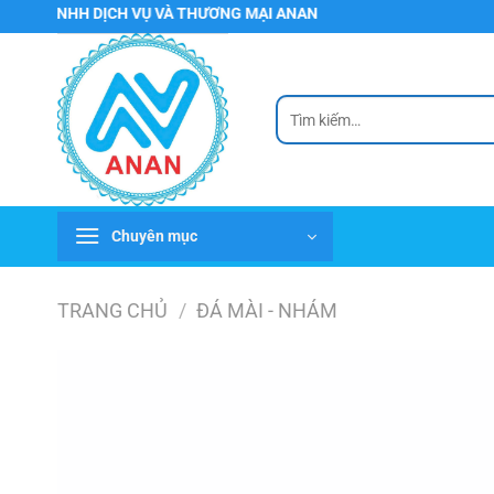
Chuyển
HH DỊCH VỤ VÀ THƯƠNG MẠI ANAN
đến
nội
dung
Tìm
kiếm:
Chuyên mục
TRANG CHỦ
/
ĐÁ MÀI - NHÁM