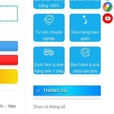
hãng 100%
Tư vấn chuyên
Giao hàng toàn
nghiệp
quốc
Dưới 5km & đơn
Bảo hành & sửa
hàng trên 1 triệu
chữa tận tâm
THÔNG SỐ
ển. -
TÍNH
Chưa có thông số