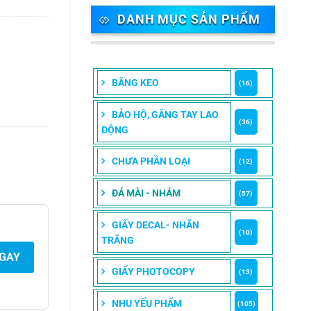
DANH MỤC SẢN PHẨM
BĂNG KEO
(16)
BẢO HỘ, GĂNG TAY LAO
(36)
ĐỘNG
CHƯA PHẦN LOẠI
(12)
ĐÁ MÀI - NHÁM
(57)
GIẤY DECAL- NHÃN
(10)
TRẮNG
NGAY
GIẤY PHOTOCOPY
(13)
NHU YẾU PHẨM
(105)