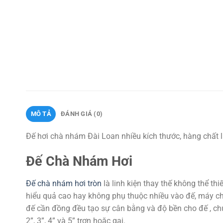
MÔ TẢ
ĐÁNH GIÁ (0)
Đế hơi chà nhám Đài Loan nhiều kích thước, hàng chất 
Đế Chà Nhám Hơi
Đế chà nhám hơi tròn
là linh kiện thay thế không thể t
hiểu quả cao hay không phụ thuộc nhiều vào đế, máy ch
đế cần đồng đều tạo sự cân bằng và độ bền cho đế , ch
2”, 3”, 4” và 5” trơn hoặc gai.