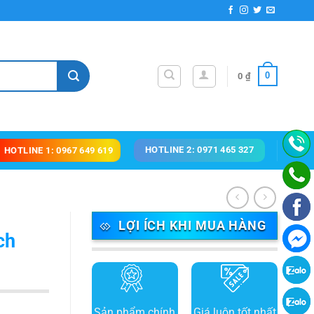
0
0
₫
HOTLINE 2: 0971 465 327
HOTLINE 1: 0967 649 619
LỢI ÍCH KHI MUA HÀNG
ch
Sản phẩm chính
Giá luôn tốt nhất