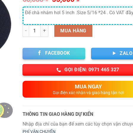
gốc
hiện
là:
tại
Đế chà nhám hơi 5 inch .Size 5/16 *24 . Có VAT đầ
60,000 ₫.
là:
55,000 ₫.
Số lượng
MUA HÀNG
FACEBOOK
ZALO
GỌI ĐIỆN: 0971 465 327
MUA NGAY
Gọi điện xác nhận và giao hàng tận nơi
THÔNG TIN GIAO HÀNG DỰ KIẾN
Nhập địa chỉ của bạn để xem các tùy chọn vận chuy
PHÍ VẬN CHUYỂN