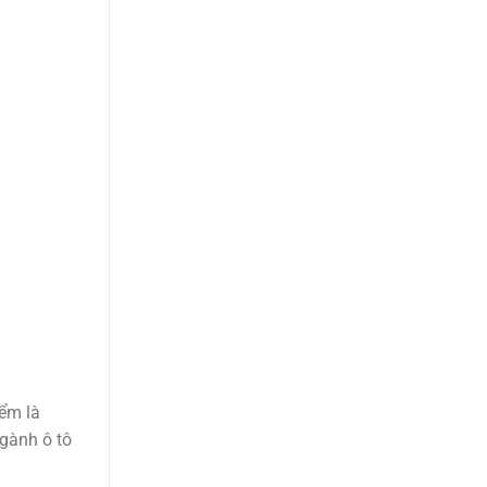
iểm là
gành ô tô