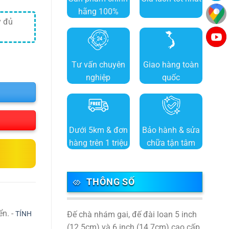
hãng 100%
y đủ
Tư vấn chuyên
Giao hàng toàn
nghiệp
quốc
Dưới 5km & đơn
Bảo hành & sửa
hàng trên 1 triệu
chữa tận tâm
THÔNG SỐ
ển. -
TÍNH
Đế chà nhám gai, đế đài loan 5 inch
(12.5cm) và 6 inch (14.7cm) cao cấp