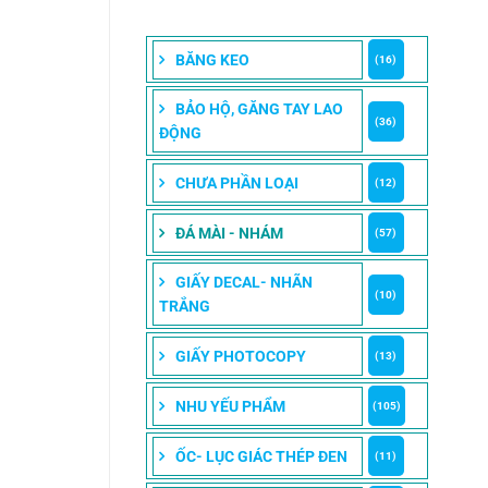
BĂNG KEO
(16)
BẢO HỘ, GĂNG TAY LAO
(36)
ĐỘNG
CHƯA PHẦN LOẠI
(12)
ĐÁ MÀI - NHÁM
(57)
GIẤY DECAL- NHÃN
(10)
TRẮNG
GIẤY PHOTOCOPY
(13)
NHU YẾU PHẨM
(105)
ỐC- LỤC GIÁC THÉP ĐEN
(11)