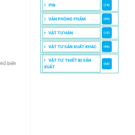
PIN
(14)
VĂN PHÒNG PHẨM
(99)
VẬT TƯ HÀN
(12)
VẬT TƯ SẢN XUẤT KHÁC
(86)
VẬT TƯ, THIẾT BỊ SẢN
phổ biến
(63)
XUẤT