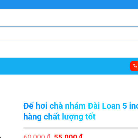
THƯƠNG MẠI ANAN
Đế hơi chà nhám Đài Loan 5 in
hàng chất lượng tốt
Giá
Giá
60,000
₫
55,000
₫