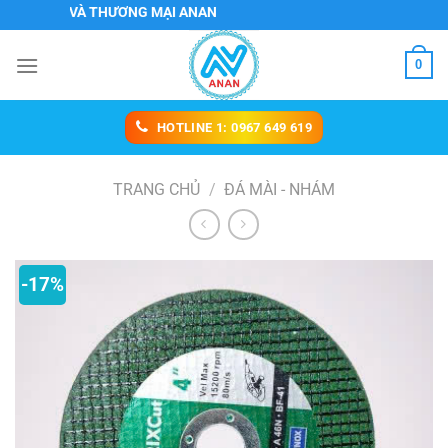
Chuyển
VỤ VÀ THƯƠNG MẠI ANAN
đến
nội
0
dung
HOTLINE 1: 0967 649 619
TRANG CHỦ
/
ĐÁ MÀI - NHÁM
-17%