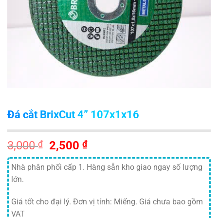
Đá cắt BrixCut 4” 107x1x16
Giá
Giá
3,000
₫
2,500
₫
gốc
hiện
là:
tại
Nhà phân phối cấp 1. Hàng sẵn kho giao ngay số lượng
3,000 ₫.
là:
lớn.
2,500 ₫.
Giá tốt cho đại lý. Đơn vị tính: Miếng. Giá chưa bao gồm
VAT