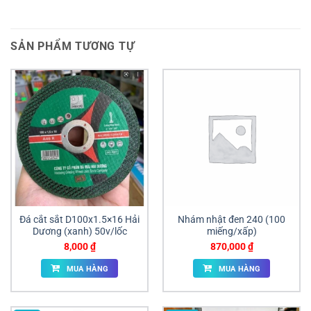
SẢN PHẨM TƯƠNG TỰ
Đá cắt sắt D100x1.5×16 Hải
Nhám nhật đen 240 (100
Dương (xanh) 50v/lốc
miếng/xấp)
8,000
₫
870,000
₫
MUA HÀNG
MUA HÀNG