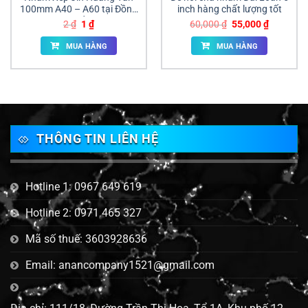
100mm A40 – A60 tại Đồng
inch hàng chất lượng tốt
Nai | Đá Ráp Xếp Đánh Bóng
Giá
Giá
Giá
Giá
2
₫
1
₫
60,000
₫
55,000
₫
Gỗ & Kim Loại Giá Tốt
gốc
hiện
gốc
hiện
là:
tại
là:
tại
MUA HÀNG
MUA HÀNG
2 ₫.
là:
60,000 ₫.
là:
1 ₫.
55,000 ₫
THÔNG TIN LIÊN HỆ
Hotline 1: 0967 649 619
Hotline 2: 0971 465 327
Mã số thuế: 3603928636
Email: anancompany1521@gmail.com