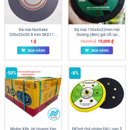
Đá mài Noritake
Đá mài 150x6x22mm Hải
200x20x50.8 mm SKD11 –
Dương (đen) giá tốt tại
Đá xanh GC80 & Đá cam
Đồng Nai
Giá
Giá
1
₫
18,000
₫
15,000
₫
A46
gốc
hiện
là:
tại
MUA HÀNG
MUA HÀNG
18,000 ₫.
là:
15,000 ₫
-50%
-8%
Nhám Xếp Jin Huang Yan
Đế hơi chà nhám Đài Loan 5