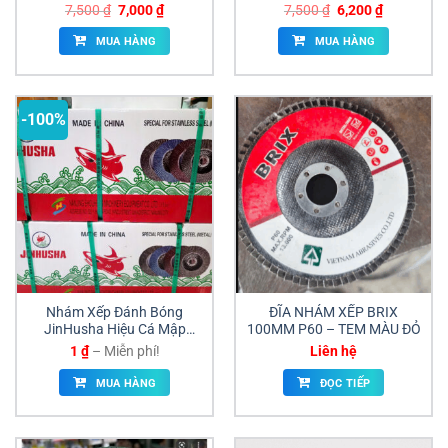
Inox)
đen
Giá
Giá
Giá
Giá
7,500
₫
7,000
₫
7,500
₫
6,200
₫
gốc
hiện
gốc
hiện
là:
tại
là:
tại
MUA HÀNG
MUA HÀNG
7,500 ₫.
là:
7,500 ₫.
là:
7,000 ₫.
6,200 ₫.
-100%
Nhám Xếp Đánh Bóng
ĐĨA NHÁM XẾP BRIX
JinHusha Hiệu Cá Mập
100MM P60 – TEM MÀU ĐỎ
D100
Khoảng
1
₫
–
Miễn phí!
Liên hệ
giá:
từ
MUA HÀNG
ĐỌC TIẾP
1 ₫
đến
Miễn
phí!