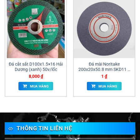
Đá cắt sắt D100x1.5×16 Hải
Đá mài Noritake
Dương (xanh) 50v/lốc
200x20x50.8 mm SKD11 –
Đá xanh GC80 & Đá cam
8,000
₫
1
₫
A46
MUA HÀNG
MUA HÀNG
THÔNG TIN LIÊN HỆ