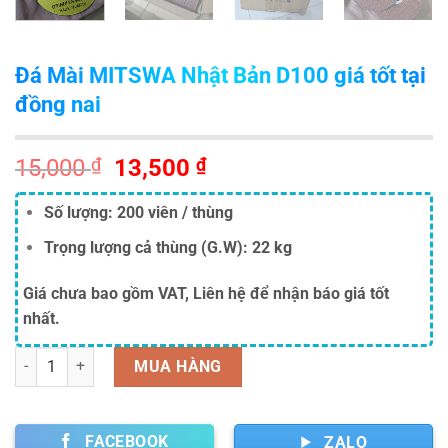
Đá Mài MITSWA Nhật Bản D100 giá tốt tại
đồng nai
Giá
Giá
15,000
₫
13,500
₫
gốc
hiện
là:
tại
Số lượng:
200 viên / thùng
15,000 ₫.
là:
Trọng lượng cả thùng (G.W):
22 kg
13,500 ₫.
Giá chưa bao gồm VAT, Liên hệ để nhận báo giá tốt
nhất.
Số lượng
MUA HÀNG
FACEBOOK
ZALO