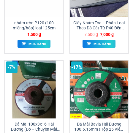
nhám tròn P120 (100
Giấy Nhám Toa – Phân Loại
miếng/hộp) loại 125cm
Theo Độ Cát Từ P40 Đến
P8000
Giá
Giá
1,500
₫
7,500
₫
7,000
₫
gốc
hiện
là:
tại
MUA HÀNG
MUA HÀNG
7,500 ₫.
là:
7,000 ₫.
-7%
-17%
Đá Mài 100x3x16 Hải
Đá Mài Bavia Hải Dương
Dương (Đỏ – Chuyên Mài
100.6.16mm (Hộp 25 Viên)