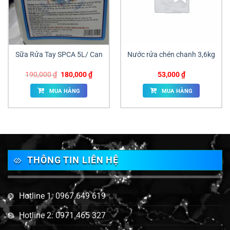
Sữa Rửa Tay SPCA 5L/ Can
Nước rửa chén chanh 3,6kg
Giá
Giá
190,000
₫
180,000
₫
53,000
₫
gốc
hiện
là:
tại
MUA HÀNG
MUA HÀNG
190,000 ₫.
là:
180,000 ₫.
THÔNG TIN LIÊN HỆ
Hotline 1: 0967 649 619
Hotline 2: 0971 465 327