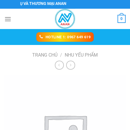
Chuyển
ỊCH VỤ VÀ THƯƠNG MẠI ANAN
đến
nội
0
dung
HOTLINE 1: 0967 649 619
TRANG CHỦ
/
NHU YẾU PHẨM