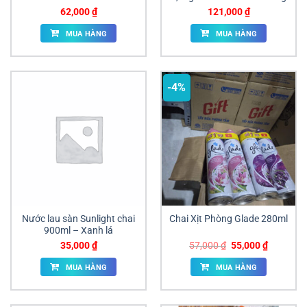
62,000
₫
121,000
₫
MUA HÀNG
MUA HÀNG
-4%
Nước lau sàn Sunlight chai
Chai Xịt Phòng Glade 280ml
900ml – Xanh lá
Giá
Giá
35,000
₫
57,000
₫
55,000
₫
gốc
hiện
là:
tại
MUA HÀNG
MUA HÀNG
57,000 ₫.
là:
55,000 ₫