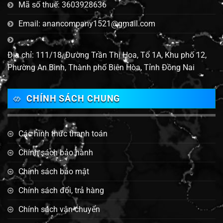
Mã số thuế: 3603928636
Email: anancompany1521@gmail.com
Địa chỉ: 111/18, Đường Trần Thị Hoa, Tổ 1A, Khu phố 12,
Phường An Bình, Thành phố Biên Hòa, Tỉnh Đồng Nai
CHÍNH SÁCH CHUNG
Các hình thức thanh toán
Chính sách bảo hành
Chính sách bảo mật
Chính sách đổi, trả hàng
Chính sách vận chuyển