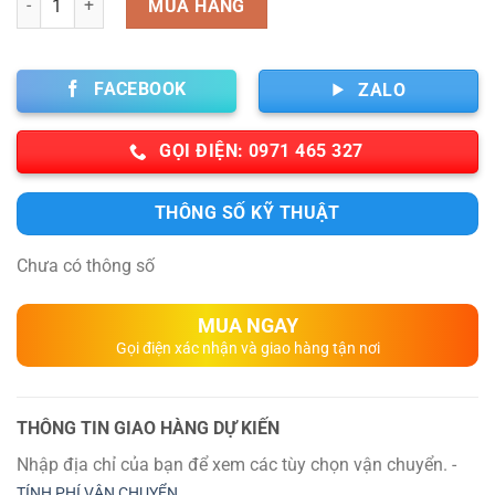
MUA HÀNG
FACEBOOK
ZALO
GỌI ĐIỆN: 0971 465 327
THÔNG SỐ KỸ THUẬT
Chưa có thông số
MUA NGAY
Gọi điện xác nhận và giao hàng tận nơi
THÔNG TIN GIAO HÀNG DỰ KIẾN
Nhập địa chỉ của bạn để xem các tùy chọn vận chuyển. -
TÍNH PHÍ VẬN CHUYỂN