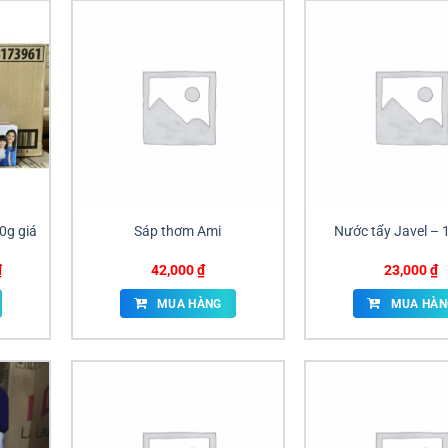
0g giá
Sáp thơm Ami
Nước tẩy Javel –
Giá
₫
42,000
₫
23,000
₫
hiện
tại
MUA HÀNG
MUA HÀN
.
là:
12,000 ₫.