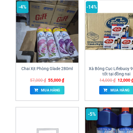
-4%
-14%
Chai Xịt Phòng Glade 280ml
Xà Bông Cục Lifebuoy 9
tốt tại đồng nai
Giá
Giá
Giá
57,000
₫
55,000
₫
14,000
₫
12,000
gốc
hiện
gốc
là:
tại
là:
MUA HÀNG
MUA HÀNG
57,000 ₫.
là:
14,000 ₫
55,000 ₫.
-5%