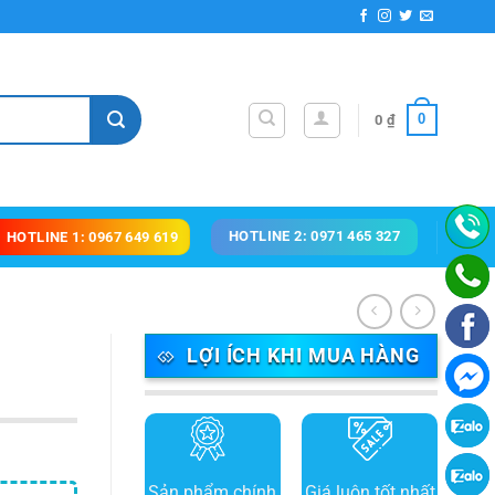
0
0
₫
HOTLINE 2: 0971 465 327
HOTLINE 1: 0967 649 619
LỢI ÍCH KHI MUA HÀNG
Sản phẩm chính
Giá luôn tốt nhất