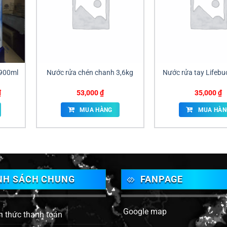
 900ml
Nước rửa chén chanh 3,6kg
Nước rửa tay Lifeb
Giá
₫
53,000
₫
35,000
₫
hiện
tại
MUA HÀNG
MUA HÀN
.
là:
35,000 ₫.
NH SÁCH CHUNG
FANPAGE
Google map
h thức thanh toán