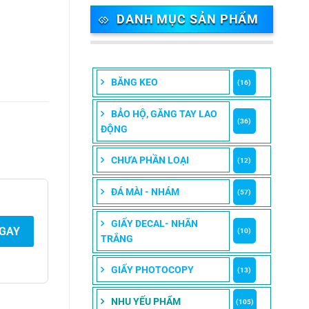
DANH MỤC SẢN PHẨM
BĂNG KEO
(16)
BẢO HỘ, GĂNG TAY LAO
(36)
ĐỘNG
CHƯA PHẦN LOẠI
(12)
ĐÁ MÀI - NHÁM
(57)
GIẤY DECAL- NHÃN
NGAY
(10)
TRẮNG
GIẤY PHOTOCOPY
(13)
NHU YẾU PHẨM
(105)