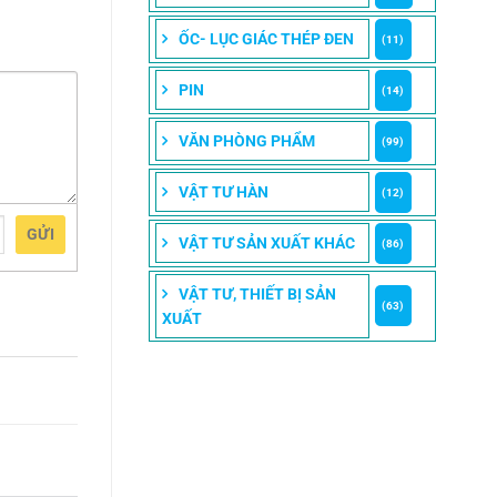
ỐC- LỤC GIÁC THÉP ĐEN
(11)
PIN
(14)
VĂN PHÒNG PHẨM
(99)
VẬT TƯ HÀN
(12)
GỬI
VẬT TƯ SẢN XUẤT KHÁC
(86)
VẬT TƯ, THIẾT BỊ SẢN
(63)
XUẤT