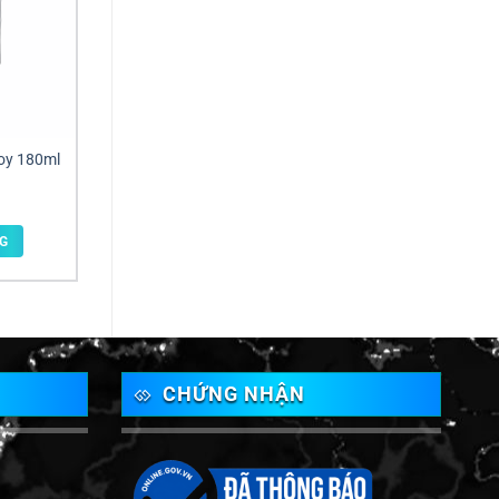
uoy 180ml
G
CHỨNG NHẬN