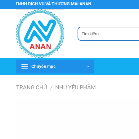
Chuyển
TNHH DỊCH VỤ VÀ THƯƠNG MẠI ANAN
đến
nội
dung
Tìm
kiếm:
Chuyên mục
TRANG CHỦ
/
NHU YẾU PHẨM