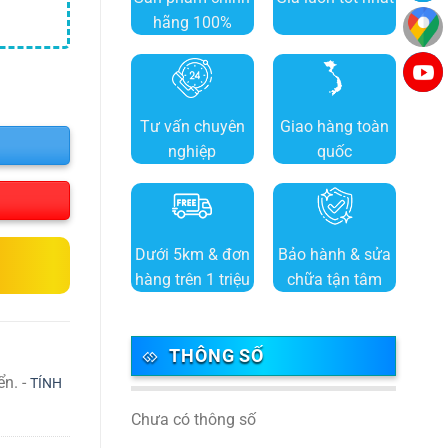
hãng 100%
Tư vấn chuyên
Giao hàng toàn
nghiệp
quốc
Dưới 5km & đơn
Bảo hành & sửa
hàng trên 1 triệu
chữa tận tâm
THÔNG SỐ
ển. -
TÍNH
Chưa có thông số