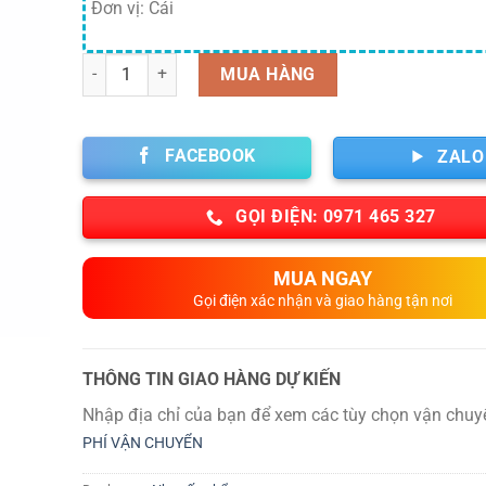
Đơn vị: Cái
Số lượng
MUA HÀNG
FACEBOOK
ZALO
GỌI ĐIỆN: 0971 465 327
MUA NGAY
Gọi điện xác nhận và giao hàng tận nơi
THÔNG TIN GIAO HÀNG DỰ KIẾN
Nhập địa chỉ của bạn để xem các tùy chọn vận chuy
PHÍ VẬN CHUYỂN