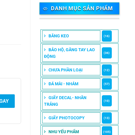
DANH MỤC SẢN PHẨM
BĂNG KEO
(16)
BẢO HỘ, GĂNG TAY LAO
(36)
ĐỘNG
CHƯA PHẦN LOẠI
(12)
ĐÁ MÀI - NHÁM
(57)
GIẤY DECAL- NHÃN
NGAY
(10)
TRẮNG
GIẤY PHOTOCOPY
(13)
NHU YẾU PHẨM
(105)