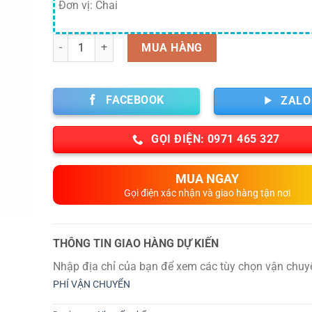
Đơn vị: Chai
Số lượng
MUA HÀNG
FACEBOOK
ZALO
GỌI ĐIỆN: 0971 465 327
MUA NGAY
Gọi điện xác nhận và giao hàng tận nơi
THÔNG TIN GIAO HÀNG DỰ KIẾN
Nhập địa chỉ của bạn để xem các tùy chọn vận chuy
PHÍ VẬN CHUYỂN