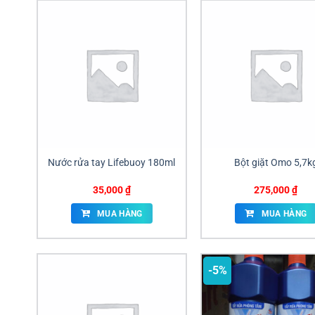
Nước rửa tay Lifebuoy 180ml
Bột giặt Omo 5,7k
35,000
₫
275,000
₫
MUA HÀNG
MUA HÀNG
-5%