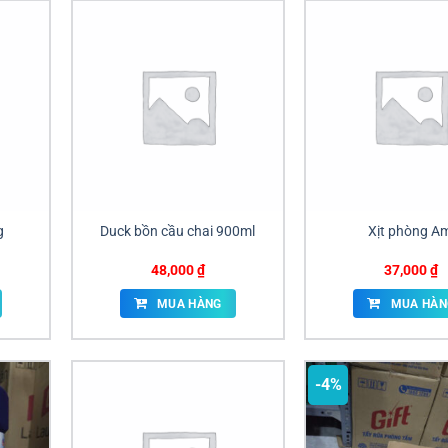
g
Duck bồn cầu chai 900ml
Xịt phòng A
48,000
₫
37,000
₫
MUA HÀNG
MUA HÀN
-4%