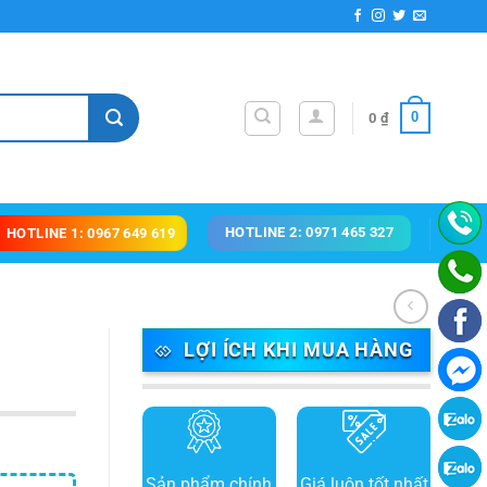
0
0
₫
HOTLINE 2: 0971 465 327
HOTLINE 1: 0967 649 619
LỢI ÍCH KHI MUA HÀNG
Sản phẩm chính
Giá luôn tốt nhất