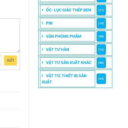
ỐC- LỤC GIÁC THÉP ĐEN
(11)
PIN
(14)
VĂN PHÒNG PHẨM
(99)
VẬT TƯ HÀN
(12)
GỬI
VẬT TƯ SẢN XUẤT KHÁC
(86)
VẬT TƯ, THIẾT BỊ SẢN
(63)
XUẤT