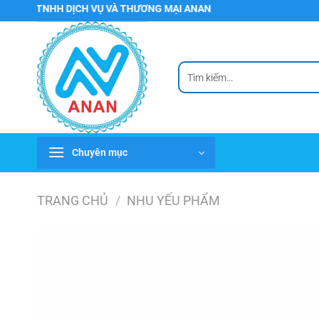
Chuyển
TNHH DỊCH VỤ VÀ THƯƠNG MẠI ANAN
đến
nội
dung
Tìm
kiếm:
Chuyên mục
TRANG CHỦ
/
NHU YẾU PHẨM