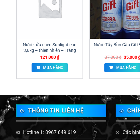
Nước rửa chén Sunlight can
Nước Tẩy Bồn Cầu Gift
3,6kg – thiên nhiên – Trắng
Giá
121,000
₫
37,000
₫
35,000
gốc
là:
MUA HÀNG
MUA HÀNG
37,000 ₫
THÔNG TIN LIÊN HỆ
CHÍ
Hotline 1: 0967 649 619
Các hìn