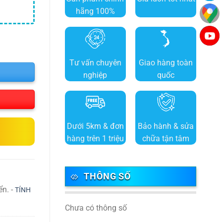
hãng 100%
Tư vấn chuyên
Giao hàng toàn
nghiệp
quốc
Dưới 5km & đơn
Bảo hành & sửa
hàng trên 1 triệu
chữa tận tâm
THÔNG SỐ
ển. -
TÍNH
Chưa có thông số