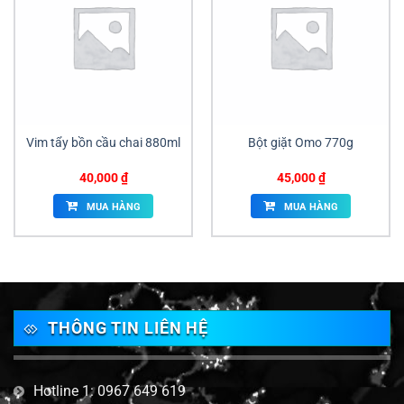
Vim tẩy bồn cầu chai 880ml
Bột giặt Omo 770g
40,000
₫
45,000
₫
MUA HÀNG
MUA HÀNG
THÔNG TIN LIÊN HỆ
Hotline 1: 0967 649 619