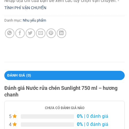
Nhập địa chỉ của bạn để xem các tùy chọn vận chuyển. -
TÍNH PHÍ VẬN CHUYỂN
Danh mục:
Nhu yếu phẩm
ĐÁNH GIÁ (0)
Đánh giá Nước rửa chén Sunlight 750 ml – hương
chanh
CHƯA CÓ ĐÁNH GIÁ NÀO
0%
| 0 đánh giá
5
0%
| 0 đánh giá
4