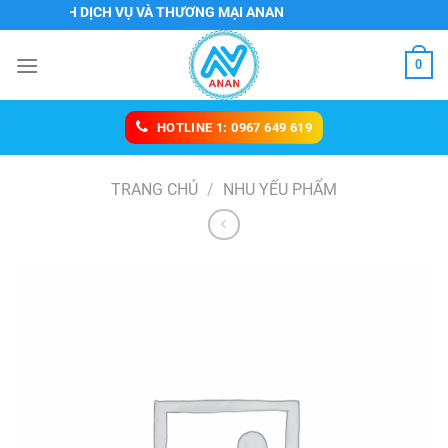
Chuyển
 TNHH DỊCH VỤ VÀ THƯƠNG MẠI ANAN
đến
nội
0
dung
HOTLINE 1: 0967 649 619
TRANG CHỦ
/
NHU YẾU PHẨM