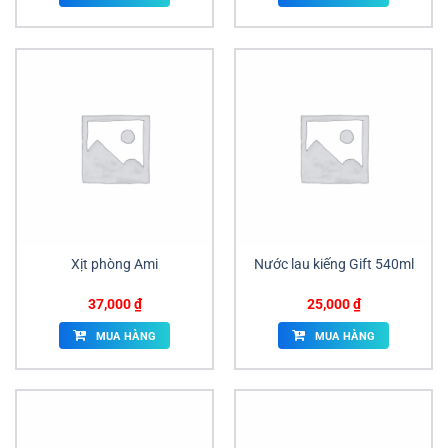
190,000 ₫.
là:
180,000 ₫.
Xịt phòng Ami
Nước lau kiếng Gift 540ml
37,000
₫
25,000
₫
MUA HÀNG
MUA HÀNG