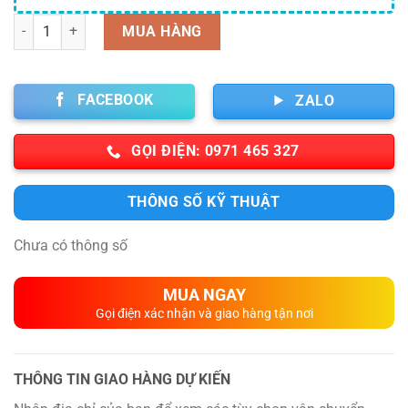
Số lượng
MUA HÀNG
FACEBOOK
ZALO
GỌI ĐIỆN: 0971 465 327
THÔNG SỐ KỸ THUẬT
Chưa có thông số
MUA NGAY
Gọi điện xác nhận và giao hàng tận nơi
THÔNG TIN GIAO HÀNG DỰ KIẾN