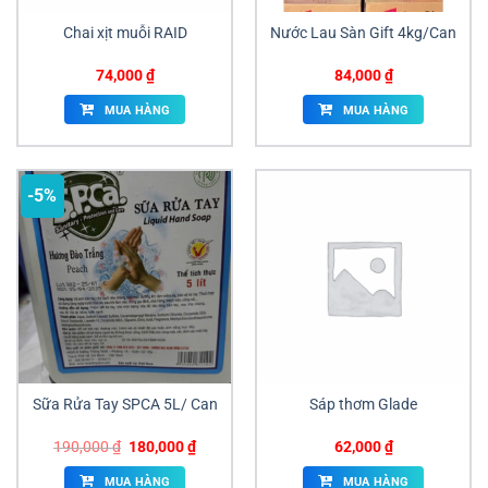
Chai xịt muỗi RAID
Nước Lau Sàn Gift 4kg/Can
74,000
₫
84,000
₫
MUA HÀNG
MUA HÀNG
-5%
Sữa Rửa Tay SPCA 5L/ Can
Sáp thơm Glade
Giá
Giá
190,000
₫
180,000
₫
62,000
₫
gốc
hiện
là:
tại
MUA HÀNG
MUA HÀNG