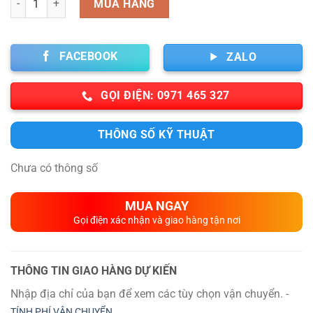
MUA HÀNG
FACEBOOK
ZALO
GỌI ĐIỆN: 0971 465 327
THÔNG SỐ KỸ THUẬT
Chưa có thông số
MUA NGAY
Gọi điện xác nhận và giao hàng tận nơi
THÔNG TIN GIAO HÀNG DỰ KIẾN
Nhập địa chỉ của bạn để xem các tùy chọn vận chuyển. -
TÍNH PHÍ VẬN CHUYỂN