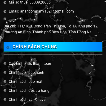
Mã số thuế: 3603928636
Email: anancompany1521@gmail.com
Địa chỉ: 111/18, Đường Trần Thị Hoa, Tổ 1A, Khu phố 12,
Phường An Bình, Thành phố Biên Hòa, Tỉnh Đồng Nai
CHÍNH SÁCH CHUNG
Các hình thức thanh toán
Chính sách bảo hành
Chính sách bảo mật
Chính sách đổi, trả hàng
Chính sách vận chuyển