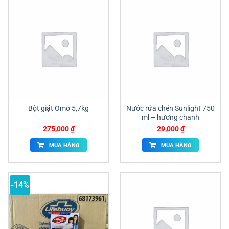
Bột giặt Omo 5,7kg
Nước rửa chén Sunlight 750
ml – hương chanh
275,000
₫
29,000
₫
MUA HÀNG
MUA HÀNG
-14%