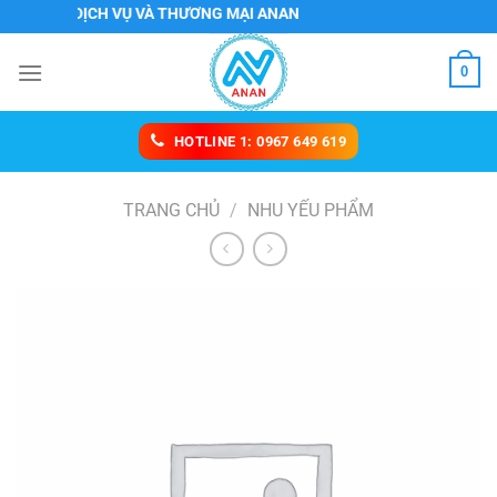
Chuyển
NHH DỊCH VỤ VÀ THƯƠNG MẠI ANAN
đến
nội
0
dung
HOTLINE 1: 0967 649 619
TRANG CHỦ
/
NHU YẾU PHẨM