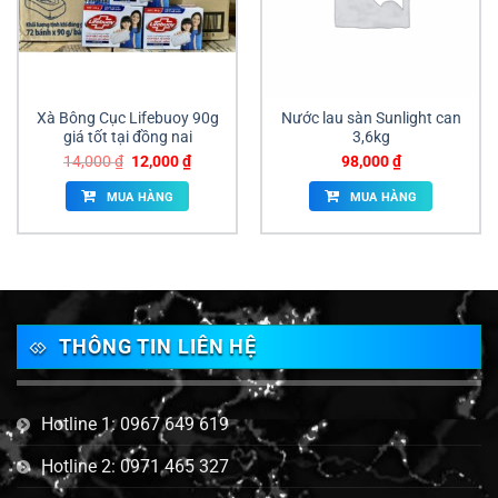
Xà Bông Cục Lifebuoy 90g
Nước lau sàn Sunlight can
giá tốt tại đồng nai
3,6kg
Giá
Giá
14,000
₫
12,000
₫
98,000
₫
gốc
hiện
là:
tại
MUA HÀNG
MUA HÀNG
14,000 ₫.
là:
12,000 ₫.
THÔNG TIN LIÊN HỆ
Hotline 1: 0967 649 619
Hotline 2: 0971 465 327