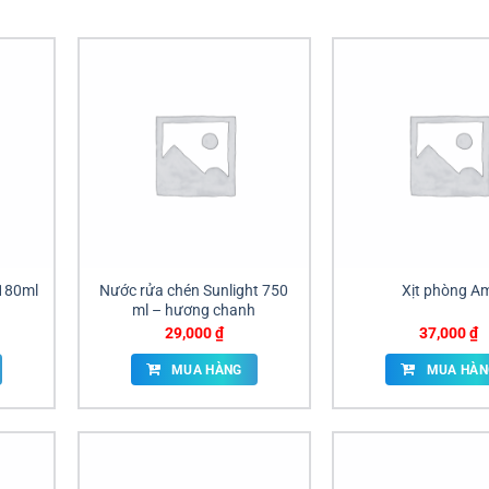
 180ml
Nước rửa chén Sunlight 750
Xịt phòng A
ml – hương chanh
29,000
₫
37,000
₫
MUA HÀNG
MUA HÀN