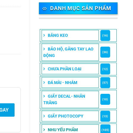
DANH MỤC SẢN PHẨM
BĂNG KEO
(16)
BẢO HỘ, GĂNG TAY LAO
(36)
ĐỘNG
CHƯA PHẦN LOẠI
(12)
ĐÁ MÀI - NHÁM
(57)
GIẤY DECAL- NHÃN
(10)
TRẮNG
NGAY
GIẤY PHOTOCOPY
(13)
NHU YẾU PHẨM
(105)