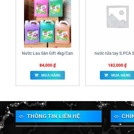
Nước Lau Sàn Gift 4kg/Can
nước rửa tay S.PCA 5
84,000
₫
182,000
₫
MUA HÀNG
MUA HÀNG
THÔNG TIN LIÊN HỆ
CHÍ