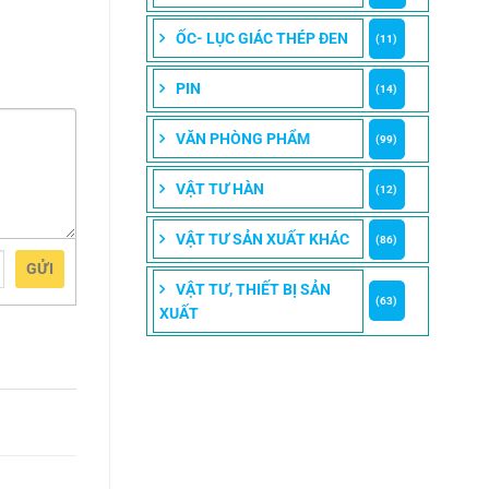
ỐC- LỤC GIÁC THÉP ĐEN
(11)
PIN
(14)
VĂN PHÒNG PHẨM
(99)
VẬT TƯ HÀN
(12)
VẬT TƯ SẢN XUẤT KHÁC
(86)
GỬI
VẬT TƯ, THIẾT BỊ SẢN
(63)
XUẤT