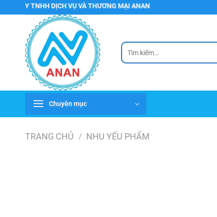
Chuyển
Y TNHH DỊCH VỤ VÀ THƯƠNG MẠI ANAN
đến
nội
dung
Tìm
kiếm:
Chuyên mục
TRANG CHỦ
/
NHU YẾU PHẨM