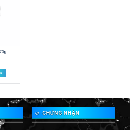
770g
G
CHỨNG NHẬN