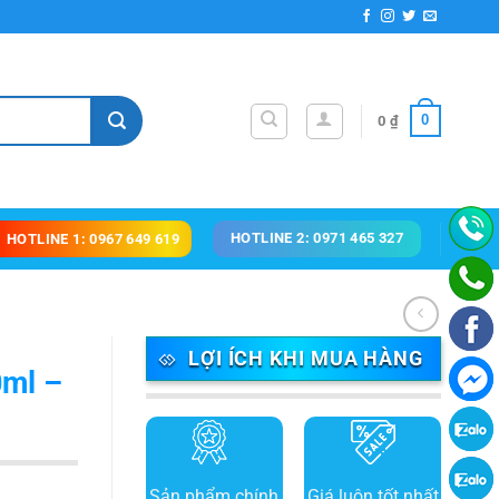
0
0
₫
HOTLINE 2: 0971 465 327
HOTLINE 1: 0967 649 619
LỢI ÍCH KHI MUA HÀNG
0ml –
Sản phẩm chính
Giá luôn tốt nhất