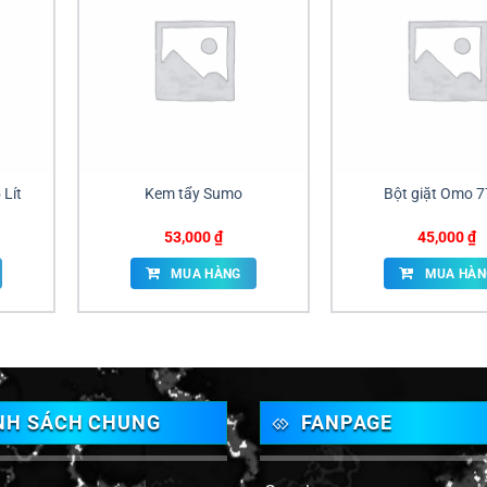
 Lít
Kem tẩy Sumo
Bột giặt Omo 
53,000
₫
45,000
₫
MUA HÀNG
MUA HÀN
NH SÁCH CHUNG
FANPAGE