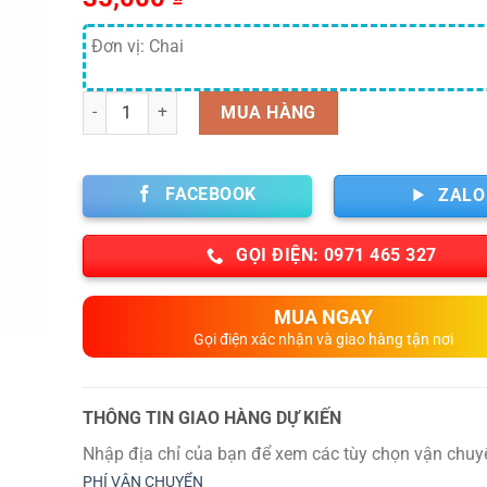
Đơn vị: Chai
Số lượng
MUA HÀNG
FACEBOOK
ZALO
GỌI ĐIỆN: 0971 465 327
MUA NGAY
Gọi điện xác nhận và giao hàng tận nơi
THÔNG TIN GIAO HÀNG DỰ KIẾN
Nhập địa chỉ của bạn để xem các tùy chọn vận chuy
PHÍ VẬN CHUYỂN