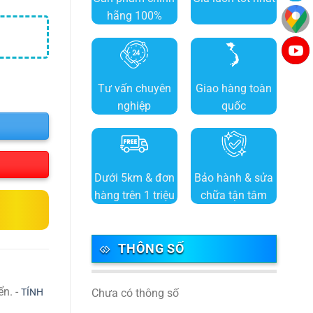
hãng 100%
Tư vấn chuyên
Giao hàng toàn
nghiệp
quốc
Dưới 5km & đơn
Bảo hành & sửa
hàng trên 1 triệu
chữa tận tâm
THÔNG SỐ
ển. -
TÍNH
Chưa có thông số