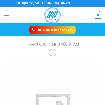
Chuyển
TY TNHH DỊCH VỤ VÀ THƯƠNG MẠI ANAN
đến
nội
0
dung
HOTLINE 1: 0967 649 619
TRANG CHỦ
/
NHU YẾU PHẨM