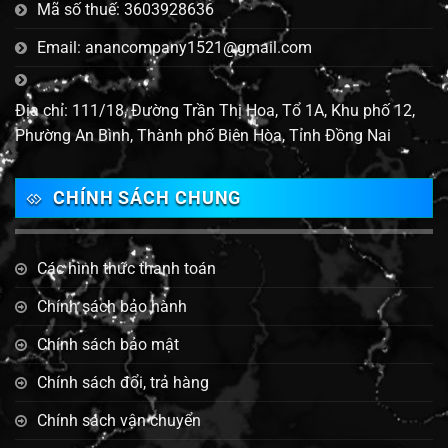
Mã số thuế: 3603928636
Email: anancompany1521@gmail.com
Địa chỉ: 111/18, Đường Trần Thị Hoa, Tổ 1A, Khu phố 12,
Phường An Bình, Thành phố Biên Hòa, Tỉnh Đồng Nai
CHÍNH SÁCH CHUNG
Các hình thức thanh toán
Chính sách bảo hành
Chính sách bảo mật
Chính sách đổi, trả hàng
Chính sách vận chuyển