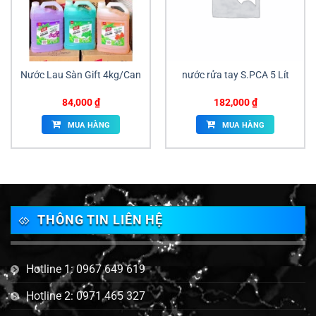
Nước Lau Sàn Gift 4kg/Can
nước rửa tay S.PCA 5 Lít
84,000
₫
182,000
₫
MUA HÀNG
MUA HÀNG
THÔNG TIN LIÊN HỆ
Hotline 1: 0967 649 619
Hotline 2: 0971 465 327