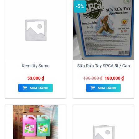
-5%
Kem tẩy Sumo
Sữa Rửa Tay SPCA 5L/ Can
Giá
Giá
53,000
₫
190,000
₫
180,000
₫
gốc
hiện
là:
tại
MUA HÀNG
MUA HÀNG
190,000 ₫.
là:
180,000