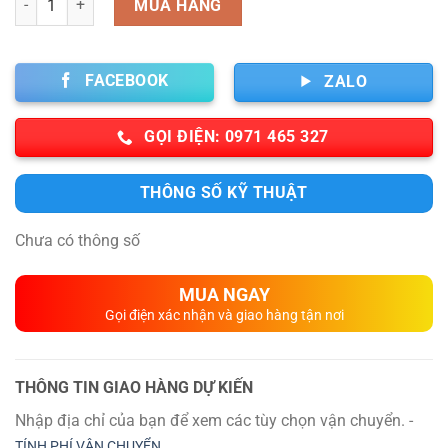
MUA HÀNG
FACEBOOK
ZALO
GỌI ĐIỆN: 0971 465 327
THÔNG SỐ KỸ THUẬT
Chưa có thông số
MUA NGAY
Gọi điện xác nhận và giao hàng tận nơi
THÔNG TIN GIAO HÀNG DỰ KIẾN
Nhập địa chỉ của bạn để xem các tùy chọn vận chuyển. -
TÍNH PHÍ VẬN CHUYỂN