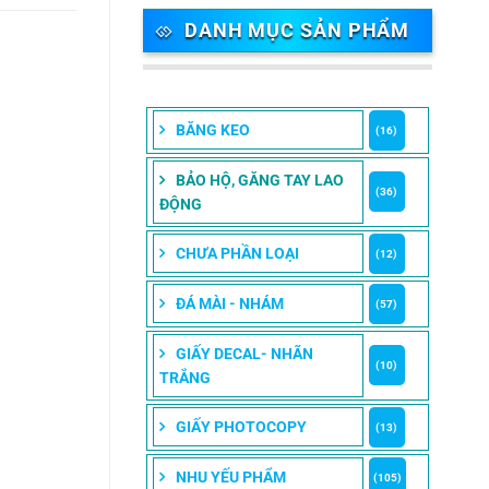
DANH MỤC SẢN PHẨM
BĂNG KEO
(16)
BẢO HỘ, GĂNG TAY LAO
(36)
ĐỘNG
CHƯA PHẦN LOẠI
(12)
ĐÁ MÀI - NHÁM
(57)
GIẤY DECAL- NHÃN
(10)
TRẮNG
GIẤY PHOTOCOPY
(13)
NHU YẾU PHẨM
(105)