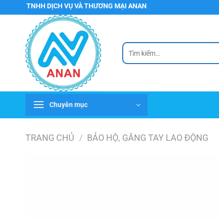
Chuyển
TNHH DỊCH VỤ VÀ THƯƠNG MẠI ANAN
đến
nội
dung
Tìm
kiếm:
Chuyên mục
TRANG CHỦ
/
BẢO HỘ, GĂNG TAY LAO ĐỘNG