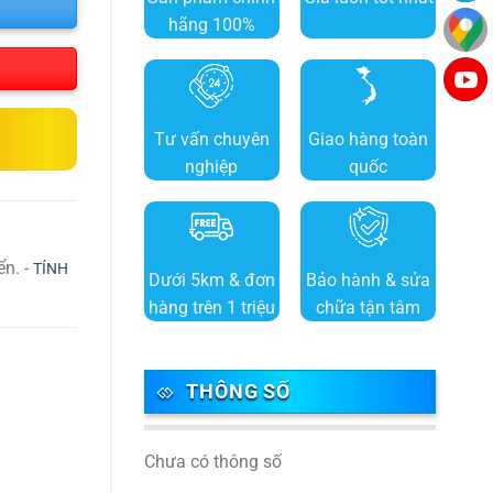
hãng 100%
Tư vấn chuyên
Giao hàng toàn
nghiệp
quốc
ển. -
TÍNH
Dưới 5km & đơn
Bảo hành & sửa
hàng trên 1 triệu
chữa tận tâm
THÔNG SỐ
Chưa có thông số