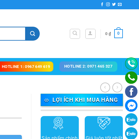
0
0
₫
HOTLINE 2: 0971 465 327
HOTLINE 1: 0967 649 619
LỢI ÍCH KHI MUA HÀNG
Sản phẩm chính
Giá luôn tốt nhất