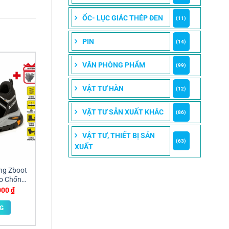
ỐC- LỤC GIÁC THÉP ĐEN
(11)
PIN
(14)
VĂN PHÒNG PHẨM
(99)
VẬT TƯ HÀN
(12)
VẬT TƯ SẢN XUẤT KHÁC
(86)
VẬT TƯ, THIẾT BỊ SẢN
(63)
XUẤT
ng Zboot
o Chống
n Sỉ Size
Giá
000
₫
hiện
đồng nai
tại
G
00 ₫.
là:
400,000 ₫.