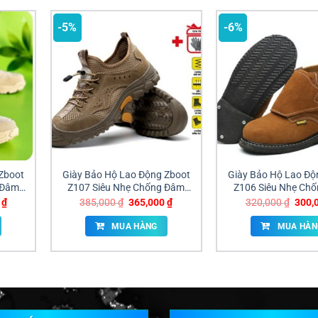
-5%
-6%
Zboot
Giày Bảo Hộ Lao Động Zboot
Giày Bảo Hộ Lao Độ
 Đâm
Z107 Siêu Nhẹ Chống Đâm
Z106 Siêu Nhẹ Ch
ai
Xuyên Giá Sỉ Đồng Nai
Xuyên Giá Tốt Đồ
Giá
Giá
Giá
Giá
0
₫
385,000
₫
365,000
₫
320,000
₫
300,
hiện
gốc
hiện
gốc
tại
là:
tại
là:
MUA HÀNG
MUA HÀN
₫.
là:
385,000 ₫.
là:
320,0
455,000 ₫.
365,000 ₫.