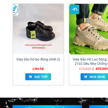
phí!
-4%
Giày bảo hộ lao động (A08-2)
Giày Bảo Hộ Lao Động 
Z102 Siêu Nhẹ Chống
Xuyên Giá Sỉ Đồng N
Giá
Liên hệ
475,000
₫
455,00
gốc
là:
ĐỌC TIẾP
MUA HÀNG
475,000 