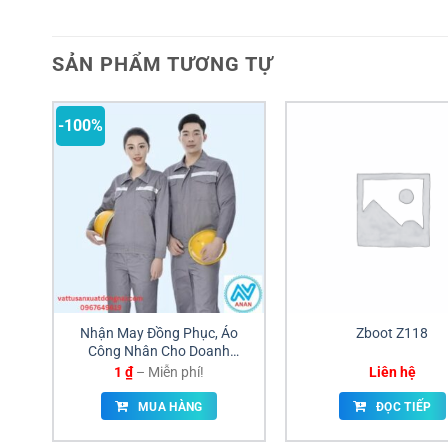
SẢN PHẨM TƯƠNG TỰ
-100%
Nhận May Đồng Phục, Áo
Zboot Z118
Công Nhân Cho Doanh
Nghiệp, Xí Nghiệp
Khoảng
1
₫
–
Miễn phí!
Liên hệ
giá:
từ
MUA HÀNG
ĐỌC TIẾP
1 ₫
đến
Miễn