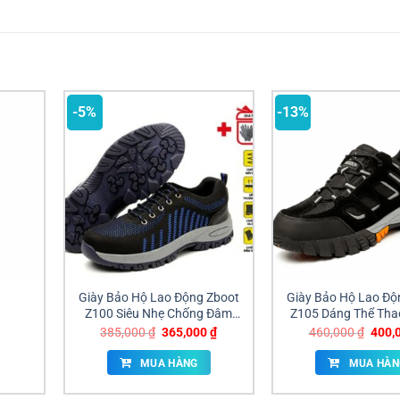
-5%
-13%
Giày Bảo Hộ Lao Động Zboot
Giày Bảo Hộ Lao Độ
Z100 Siêu Nhẹ Chống Đâm
Z105 Dáng Thể Tha
Xuyên Giá Sỉ Đồng Nai
Đinh Cao Cấp – Chuyê
Giá
Giá
Giá
385,000
₫
365,000
₫
460,000
₫
400,
gốc
hiện
gốc
36–45 giá tốt tại 
là:
tại
là:
MUA HÀNG
MUA HÀN
385,000 ₫.
là:
460,0
365,000 ₫.