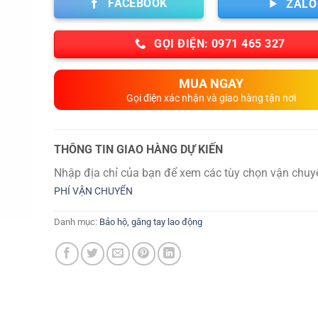
FACEBOOK
ZALO
GỌI ĐIỆN: 0971 465 327
MUA NGAY
Gọi điện xác nhận và giao hàng tận nơi
THÔNG TIN GIAO HÀNG DỰ KIẾN
Nhập địa chỉ của bạn để xem các tùy chọn vận chuy
PHÍ VẬN CHUYỂN
Danh mục:
Bảo hộ, găng tay lao động