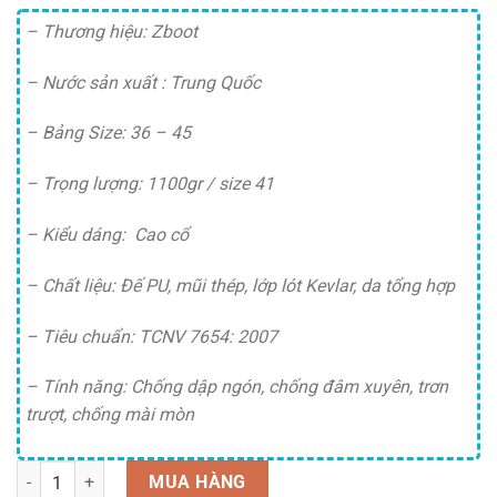
gốc
hiện
là:
tại
– Thương hiệu: Zboot
485,000 ₫.
là:
– Nước sản xuất : Trung Quốc
465,000 ₫.
– Bảng Size: 36 – 45
– Trọng lượng: 1100gr / size 41
– Kiểu dáng: Cao cổ
– Chất liệu: Đế PU, mũi thép, lớp lót Kevlar, da tổng hợp
– Tiêu chuẩn: TCNV 7654: 2007
– Tính năng: Chống dập ngón, chống đâm xuyên, trơn
trượt, chống mài mòn
Số lượng
MUA HÀNG