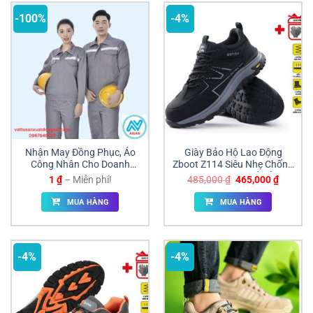
-100%
-4%
Nhận May Đồng Phục, Áo
Giày Bảo Hộ Lao Động
Công Nhân Cho Doanh
Zboot Z114 Siêu Nhẹ Chống
Nghiệp, Xí Nghiệp
Đâm Xuyên Giá Tốt Đồng
Khoảng
Giá
Giá
1
₫
–
Miễn phí!
485,000
₫
465,000
₫
Nai
giá:
gốc
hiện
từ
là:
tại
MUA HÀNG
MUA HÀNG
1 ₫
485,000 ₫.
là:
đến
465,000
Miễn
phí!
-4%
-4%