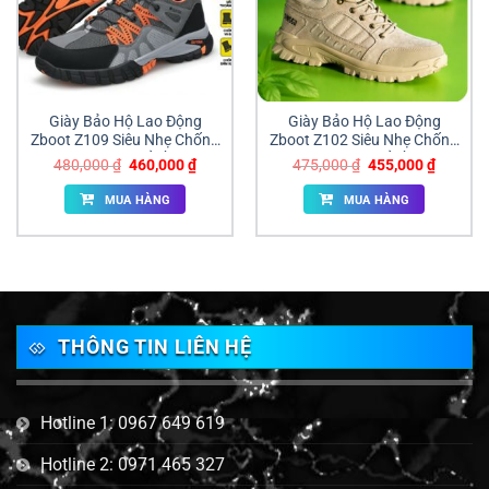
Giày Bảo Hộ Lao Động
Giày Bảo Hộ Lao Động
Zboot Z109 Siêu Nhẹ Chống
Zboot Z102 Siêu Nhẹ Chống
Đâm Xuyên Giá Sỉ Đồng Nai
Đâm Xuyên Giá Sỉ Đồng Nai
Giá
Giá
Giá
Giá
480,000
₫
460,000
₫
475,000
₫
455,000
₫
gốc
hiện
gốc
hiện
là:
tại
là:
tại
MUA HÀNG
MUA HÀNG
480,000 ₫.
là:
475,000 ₫.
là:
460,000 ₫.
455,000
THÔNG TIN LIÊN HỆ
Hotline 1: 0967 649 619
Hotline 2: 0971 465 327