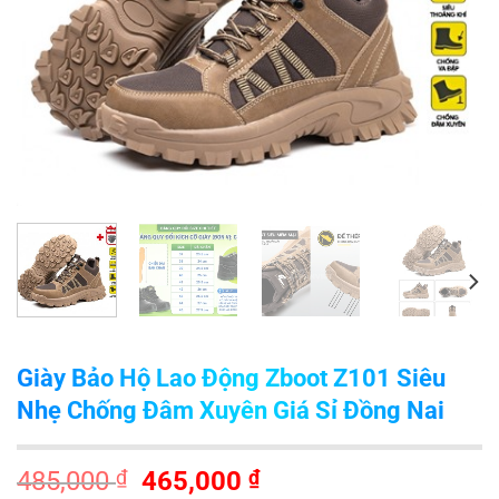
Giày Bảo Hộ Lao Động Zboot Z101 Siêu
Nhẹ Chống Đâm Xuyên Giá Sỉ Đồng Nai
Giá
Giá
485,000
₫
465,000
₫