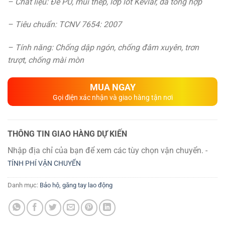
– Chất liệu: Đế PU, mũi thép, lớp lót Kevlar, da tổng hợp
– Tiêu chuẩn: TCNV 7654: 2007
– Tính năng: Chống dập ngón, chống đâm xuyên, trơn
trượt, chống mài mòn
MUA NGAY
Gọi điện xác nhận và giao hàng tận nơi
THÔNG TIN GIAO HÀNG DỰ KIẾN
Nhập địa chỉ của bạn để xem các tùy chọn vận chuyển. -
TÍNH PHÍ VẬN CHUYỂN
Danh mục:
Bảo hộ, găng tay lao động