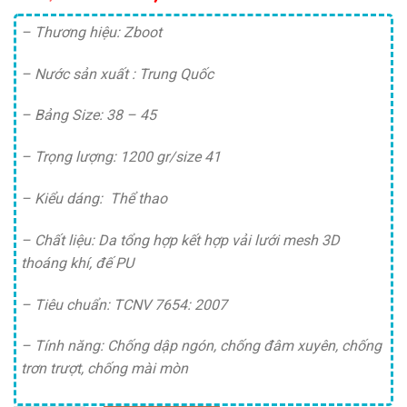
gốc
hiện
là:
tại
– Thương hiệu: Zboot
485,000 ₫.
là:
– Nước sản xuất : Trung Quốc
465,000 ₫.
– Bảng Size: 38 – 45
– Trọng lượng: 1200 gr/size 41
– Kiểu dáng: Thể thao
– Chất liệu: Da tổng hợp kết hợp vải lưới mesh 3D
thoáng khí, đế PU
– Tiêu chuẩn: TCNV 7654: 2007
– Tính năng: Chống dập ngón, chống đâm xuyên, chống
trơn trượt, chống mài mòn