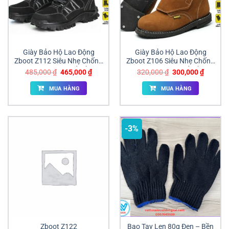
Giày Bảo Hộ Lao Động
Giày Bảo Hộ Lao Động
Zboot Z112 Siêu Nhẹ Chống
Zboot Z106 Siêu Nhẹ Chống
Đâm Xuyên Giá Tốt Đồng
Đâm Xuyên Giá Tốt Đồng
Giá
Giá
Giá
Giá
485,000
₫
465,000
₫
320,000
₫
300,000
₫
Nai
Nai
gốc
hiện
gốc
hiện
là:
tại
là:
tại
MUA HÀNG
MUA HÀNG
485,000 ₫.
là:
320,000 ₫.
là:
465,000 ₫.
300,000
-3%
Zboot Z122
Bao Tay Len 80g Đen – Bền