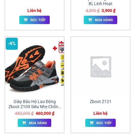
Bỉ, Linh Hoạt
Giá
Giá
Liên hệ
4,000
₫
3,900
₫
gốc
hiện
là:
tại
ĐỌC TIẾP
MUA HÀNG
4,000 ₫.
là:
3,900 ₫.
-4%
Giày Bảo Hộ Lao Động
Zboot Z121
Zboot Z109 Siêu Nhẹ Chống
Đâm Xuyên Giá Sỉ Đồng Nai
Giá
Giá
480,000
₫
460,000
₫
Liên hệ
gốc
hiện
là:
tại
MUA HÀNG
ĐỌC TIẾP
480,000 ₫.
là:
460,000 ₫.