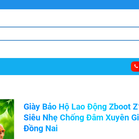
Giày Bảo Hộ Lao Động Zboot 
Siêu Nhẹ Chống Đâm Xuyên Gi
Đồng Nai