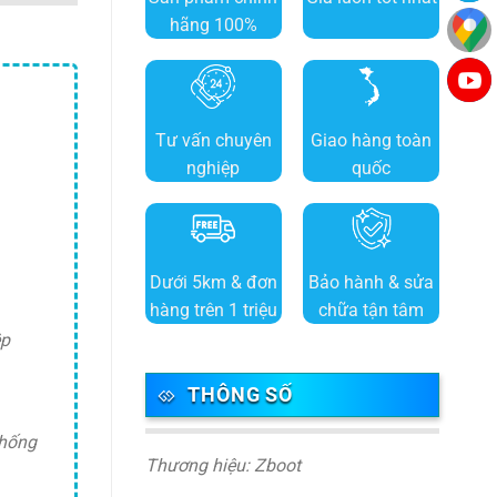
hãng 100%
Tư vấn chuyên
Giao hàng toàn
nghiệp
quốc
Dưới 5km & đơn
Bảo hành & sửa
hàng trên 1 triệu
chữa tận tâm
ệp
THÔNG SỐ
chống
Thương hiệu: Zboot