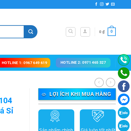
0
0
₫
HOTLINE 2: 0971 465 327
HOTLINE 1: 0967 649 619
LỢI ÍCH KHI MUA HÀNG
Z104
á Sỉ
Sản phẩm chính
Giá luôn tốt nhất