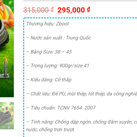
Giá
Giá
315,000
₫
295,000
₫
gốc
hiện
là:
tại
Thương hiệu: Zboot
315,000 ₫.
là:
– Nước sản xuất : Trung Quốc
295,000 ₫.
– Bảng Size: 38 – 45
– Trọng lượng: 900gr/size 41
– Kiểu dáng: Cổ thấp
– Chất liệu: Đế PU, mũi thép, lót thép, da công nghi
– Tiêu chuẩn: TCNV 7654: 2007
– Tính năng: Chống dập ngón, chống đâm xuyên, 
nước, chống trơn trượt