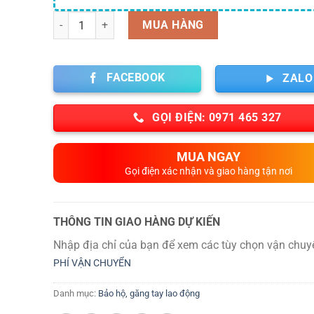
Số lượng
MUA HÀNG
FACEBOOK
ZALO
GỌI ĐIỆN: 0971 465 327
MUA NGAY
Gọi điện xác nhận và giao hàng tận nơi
THÔNG TIN GIAO HÀNG DỰ KIẾN
Nhập địa chỉ của bạn để xem các tùy chọn vận chuy
PHÍ VẬN CHUYỂN
Danh mục:
Bảo hộ, găng tay lao động