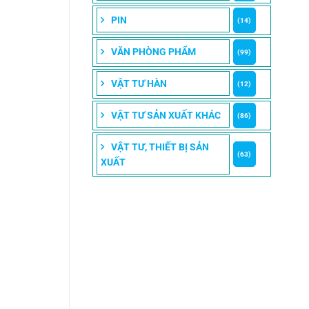
PIN
(14)
VĂN PHÒNG PHẨM
(99)
VẬT TƯ HÀN
(12)
VẬT TƯ SẢN XUẤT KHÁC
(86)
VẬT TƯ, THIẾT BỊ SẢN
(63)
XUẤT