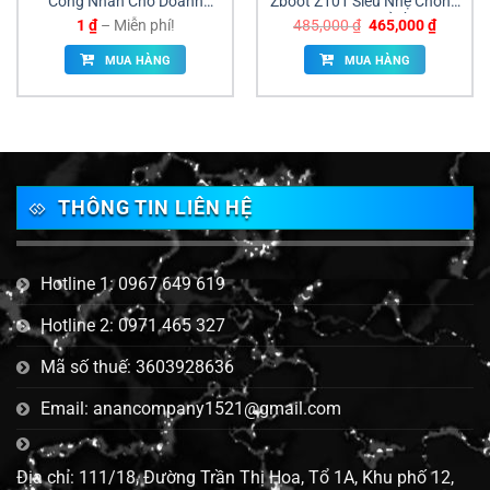
Công Nhân Cho Doanh
Zboot Z101 Siêu Nhẹ Chống
Nghiệp, Xí Nghiệp
Đâm Xuyên Giá Sỉ Đồng Nai
Khoảng
Giá
Giá
1
₫
–
Miễn phí!
485,000
₫
465,000
₫
giá:
gốc
hiện
từ
là:
tại
MUA HÀNG
MUA HÀNG
1 ₫
485,000 ₫.
là:
đến
465,000
Miễn
phí!
THÔNG TIN LIÊN HỆ
Hotline 1: 0967 649 619
Hotline 2: 0971 465 327
Mã số thuế: 3603928636
Email: anancompany1521@gmail.com
Địa chỉ: 111/18, Đường Trần Thị Hoa, Tổ 1A, Khu phố 12,