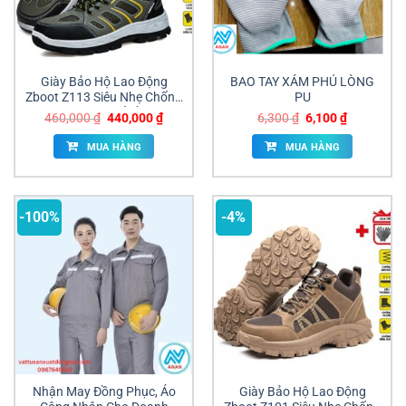
Giày Bảo Hộ Lao Động
BAO TAY XÁM PHỦ LÒNG
Zboot Z113 Siêu Nhẹ Chống
PU
Đâm Xuyên Giá Sỉ Đồng Nai
Giá
Giá
Giá
Giá
460,000
₫
440,000
₫
6,300
₫
6,100
₫
gốc
hiện
gốc
hiện
là:
tại
là:
tại
MUA HÀNG
MUA HÀNG
460,000 ₫.
là:
6,300 ₫.
là:
440,000 ₫.
6,100 ₫.
-100%
-4%
Nhận May Đồng Phục, Áo
Giày Bảo Hộ Lao Động