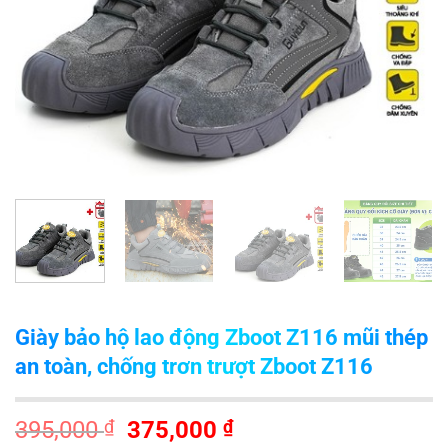
Giày bảo hộ lao động Zboot Z116 mũi thép
an toàn, chống trơn trượt Zboot Z116
Giá
Giá
395,000
₫
375,000
₫