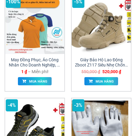
-100%
-5%
May Đồng Phục, Áo Công
Giày Bảo Hộ Lao Động
Nhân Cho Doanh Nghiệp, Xí
Zboot Z117 Siêu Nhẹ Chống
Nghiệp | ANAN Uy Tín –
Đâm Xuyên Giá Sỉ Đồng Nai
Khoảng
Giá
Giá
1
₫
–
Miễn phí!
550,000
₫
520,000
₫
Chất Lượng
giá:
gốc
hiện
từ
là:
tại
MUA HÀNG
MUA HÀNG
1 ₫
550,000 ₫.
là:
đến
520,000
Miễn
phí!
-4%
-3%