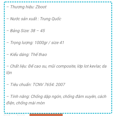
gốc
hiện
là:
tại
– Thương hiệu: Zboot
395,000 ₫.
là:
– Nước sản xuất : Trung Quốc
375,000 ₫.
– Bảng Size: 38 – 45
– Trọng lượng: 1000gr / size 41
– Kiểu dáng: Thế thao
– Chất liệu: Đế cao su, mũi composite, lớp lot kevlar, da
lộn
– Tiêu chuẩn: TCNV 7654: 2007
– Tính năng: Chống dập ngón, chống đâm xuyên, cách
điện, chống mài mòn