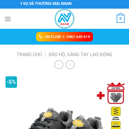
Chuyển
DỊCH VỤ VÀ THƯƠNG MẠI ANAN
đến
nội
0
dung
HOTLINE 1: 0967 649 619
TRANG CHỦ
/
BẢO HỘ, GĂNG TAY LAO ĐỘNG
-5%