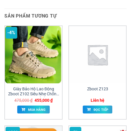
SẢN PHẨM TƯƠNG TỰ
-4%
Giày Bảo Hộ Lao Động
Zboot Z123
Zboot Z102 Siêu Nhẹ Chống
Đâm Xuyên Giá Sỉ Đồng Nai
Giá
Giá
475,000
₫
455,000
₫
Liên hệ
gốc
hiện
là:
tại
MUA HÀNG
ĐỌC TIẾP
475,000 ₫.
là:
455,000 ₫.