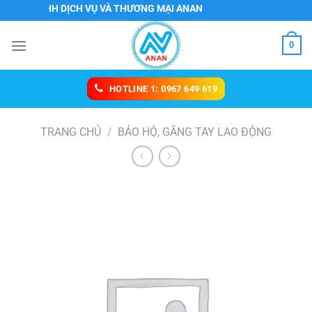
Chuyển
Y TNHH DỊCH VỤ VÀ THƯƠNG MẠI ANAN
đến
nội
0
dung
HOTLINE 1: 0967 649 619
TRANG CHỦ
/
BẢO HỘ, GĂNG TAY LAO ĐỘNG