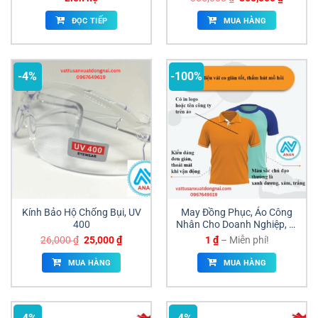
Nai
gốc
hiện
là:
tại
ĐỌC TIẾP
MUA HÀNG
385,000 ₫.
là:
365,000
-4%
-100%
Kính Bảo Hộ Chống Bụi, UV
May Đồng Phục, Áo Công
400
Nhân Cho Doanh Nghiệp, Xí
Nghiệp | ANAN Uy Tín –
Giá
Giá
Khoảng
26,000
₫
25,000
₫
1
₫
–
Miễn phí!
Chất Lượng
gốc
hiện
giá:
là:
tại
từ
MUA HÀNG
MUA HÀNG
26,000 ₫.
là:
1 ₫
25,000 ₫.
đến
Miễn
phí!