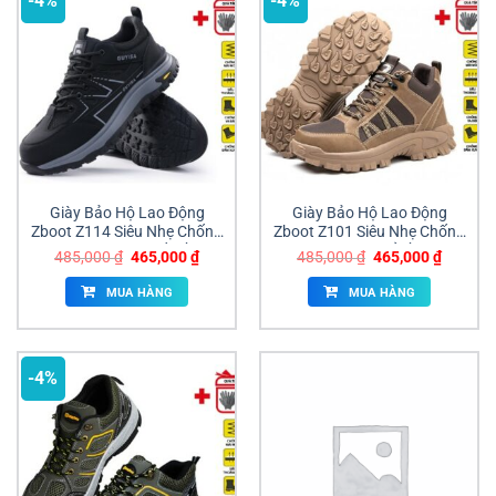
-4%
-4%
Giày Bảo Hộ Lao Động
Giày Bảo Hộ Lao Động
Zboot Z114 Siêu Nhẹ Chống
Zboot Z101 Siêu Nhẹ Chống
Đâm Xuyên Giá Tốt Đồng
Đâm Xuyên Giá Sỉ Đồng Nai
Giá
Giá
Giá
Giá
485,000
₫
465,000
₫
485,000
₫
465,000
₫
Nai
gốc
hiện
gốc
hiện
là:
tại
là:
tại
MUA HÀNG
MUA HÀNG
485,000 ₫.
là:
485,000 ₫.
là:
465,000 ₫.
465,000
-4%