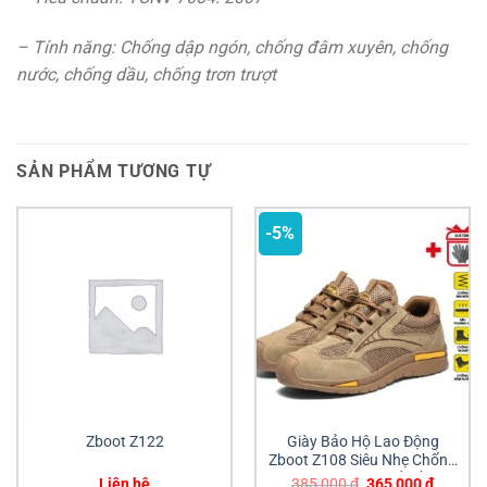
– Tính năng: Chống dập ngón, chống đâm xuyên, chống
nước, chống dầu, chống trơn trượt
SẢN PHẨM TƯƠNG TỰ
-5%
Zboot Z122
Giày Bảo Hộ Lao Động
Zboot Z108 Siêu Nhẹ Chống
Đâm Xuyên Giá Tốt Đồng
Giá
Giá
Liên hệ
385,000
₫
365,000
₫