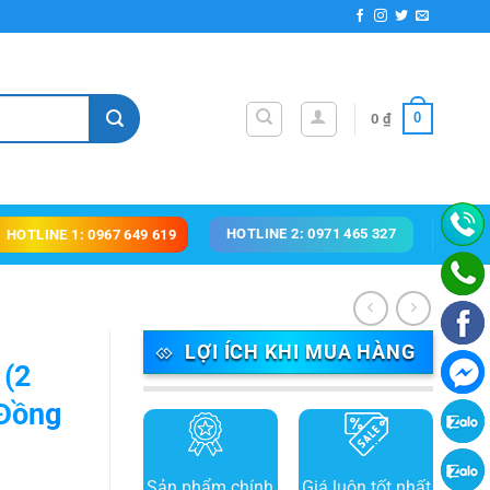
0
0
₫
HOTLINE 2: 0971 465 327
HOTLINE 1: 0967 649 619
LỢI ÍCH KHI MUA HÀNG
 (2
 Đồng
Sản phẩm chính
Giá luôn tốt nhất