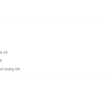
ơi vỡ
nh
 số lượng lớn