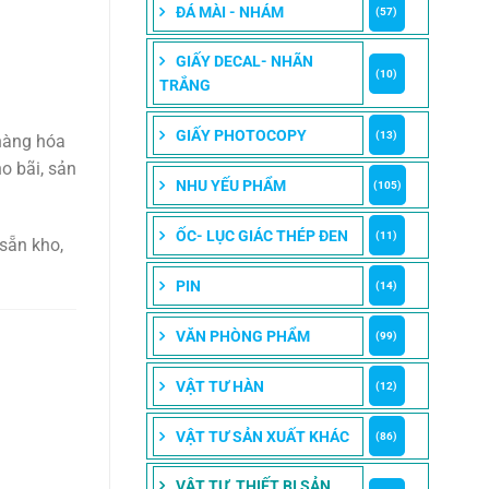
ĐÁ MÀI - NHÁM
(57)
i
GIẤY DECAL- NHÃN
(10)
TRẮNG
GIẤY PHOTOCOPY
(13)
 hàng hóa
o bãi, sản
NHU YẾU PHẨM
(105)
ỐC- LỤC GIÁC THÉP ĐEN
(11)
sẵn kho,
PIN
(14)
VĂN PHÒNG PHẨM
(99)
VẬT TƯ HÀN
(12)
VẬT TƯ SẢN XUẤT KHÁC
(86)
VẬT TƯ, THIẾT BỊ SẢN