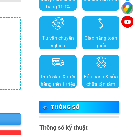
hãng 100%
Tư vấn chuyên
Giao hàng toàn
nghiệp
quốc
Dưới 5km & đơn
Bảo hành & sửa
hàng trên 1 triệu
chữa tận tâm
THÔNG SỐ
Thông số kỹ thuật