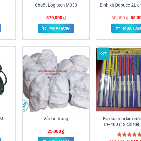
Chuột Logitech M330
Bình xịt Dabuco 2L c
Giá
370,000
₫
60,000
₫
55,0
gốc
là:
MUA HÀNG
MUA HÀN
60,00
-3%
5M
Vải lau trắng
Bộ dũa mài kim cư
CF-400 (12 chi tiết
25,000
₫