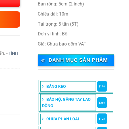
Bản rộng: 5cm (2 inch)
Chiều dài: 10m
Tải trọng: 5 tấn (5T)
Đơn vị tính: Bộ
Giá: Chưa bao gồm VAT
ển. -
TÍNH
DANH MỤC SẢN PHẨM
BĂNG KEO
(16)
BẢO HỘ, GĂNG TAY LAO
(36)
ĐỘNG
CHƯA PHẦN LOẠI
(12)