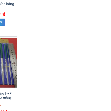
hính hãng
Giá
00
₫
hiện
tại
G
0 ₫.
là:
55,000 ₫.
ơng H+P
, 3 màu)