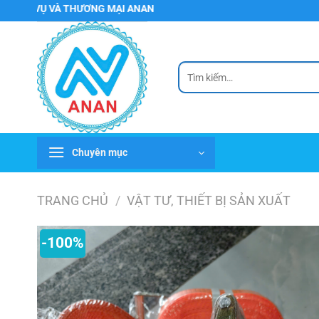
Chuyển
À THƯƠNG MẠI ANAN
đến
nội
dung
Tìm
kiếm:
Chuyên mục
TRANG CHỦ
/
VẬT TƯ, THIẾT BỊ SẢN XUẤT
-100%