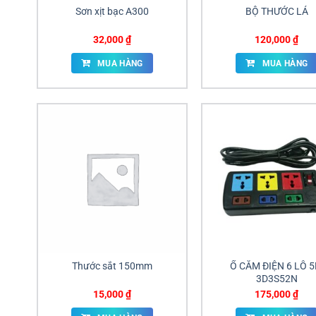
Sơn xịt bạc A300
BỘ THƯỚC LÁ
32,000
₫
120,000
₫
MUA HÀNG
MUA HÀNG
Thước sắt 150mm
Ổ CẮM ĐIỆN 6 LỖ 
3D3S52N
15,000
₫
175,000
₫