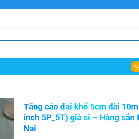
Tăng cảo đai khổ 5cm dài 10m
inch 5P_5T) giá sỉ – Hàng sẵn
Nai