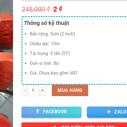
Giá
Giá
245,000
₫
2
₫
gốc
hiện
là:
tại
Thông số kỹ thuật
245,000 ₫.
là:
Bản rộng: 5cm (2 inch)
2 ₫.
Chiều dài: 10m
Tải trọng: 5 tấn (5T)
Đơn vị tính: Bộ
Giá: Chưa bao gồm VAT
Số lượng
MUA HÀNG
FACEBOOK
ZALO