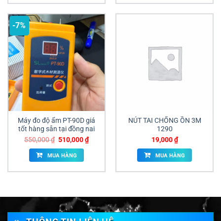
-7%
Máy đo độ ẩm PT-90D giá
NÚT TAI CHỐNG ỒN 3M
tốt hàng sẵn tại đồng nai
1290
Giá
Giá
550,000
₫
510,000
₫
19,000
₫
gốc
hiện
là:
tại
MUA HÀNG
MUA HÀNG
550,000 ₫.
là:
510,000 ₫.