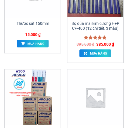
Thước sắt 150mm
Bộ dũa mài kim cương H+P
CF-400 (12 chi tiết, 3 màu)
15,000
₫
Giá
Giá
MUA HÀNG
395,000
Được xếp
₫
385,000
₫
gốc
hiện
hạng
5.00
là:
tại
5 sao
MUA HÀNG
395,000 ₫.
là:
385,000