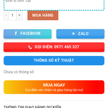
Đơn vị tính: cái
Số lượng
MUA HÀNG
FACEBOOK
ZALO
GỌI ĐIỆN: 0971 465 327
THÔNG SỐ KỸ THUẬT
Chưa có thông số
MUA NGAY
Gọi điện xác nhận và giao hàng tận nơi
THÔNG TIN GIAO HÀNG DỰ KIẾN