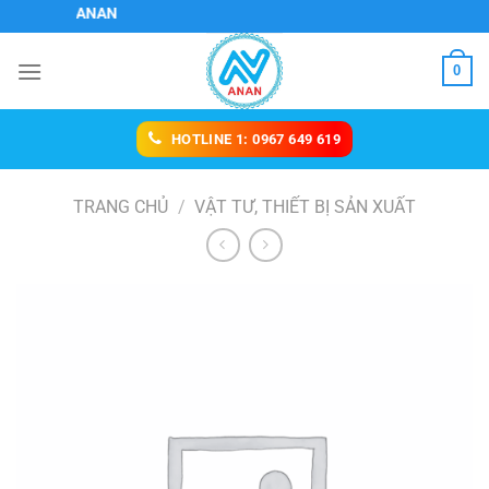
Chuyển
 MẠI ANAN
đến
nội
0
dung
HOTLINE 1: 0967 649 619
TRANG CHỦ
/
VẬT TƯ, THIẾT BỊ SẢN XUẤT