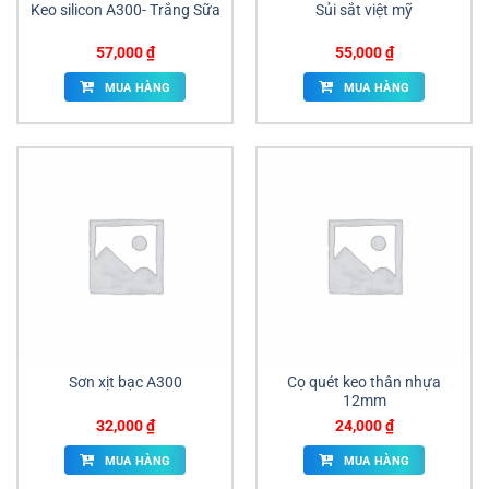
Keo silicon A300- Trắng Sữa
Sủi sắt việt mỹ
57,000
₫
55,000
₫
MUA HÀNG
MUA HÀNG
Sơn xịt bạc A300
Cọ quét keo thân nhựa
12mm
32,000
₫
24,000
₫
MUA HÀNG
MUA HÀNG