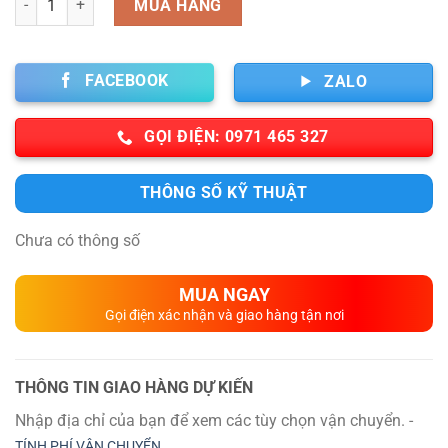
MUA HÀNG
FACEBOOK
ZALO
GỌI ĐIỆN: 0971 465 327
THÔNG SỐ KỸ THUẬT
Chưa có thông số
MUA NGAY
Gọi điện xác nhận và giao hàng tận nơi
THÔNG TIN GIAO HÀNG DỰ KIẾN
Nhập địa chỉ của bạn để xem các tùy chọn vận chuyển. -
TÍNH PHÍ VẬN CHUYỂN