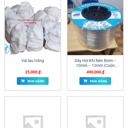
Vải lau trắng
Dây Hơi Khí Nén 8mm –
10mm – 12mm (Cuộn
100m)
25,000
₫
490,000
₫
MUA HÀNG
MUA HÀNG