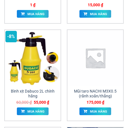
1
₫
15,000
₫
MUA HÀNG
MUA HÀNG
-8%
Bình xịt Dabuco 2L chính
Mũi taro NACHI M3X0.5
hãng
(rãnh xoắn/thẳng)
Giá
Giá
60,000
₫
55,000
₫
175,000
₫
gốc
hiện
là:
tại
MUA HÀNG
MUA HÀNG
60,000 ₫.
là:
55,000 ₫.