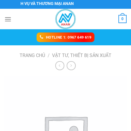
Chuyển
H DỊCH VỤ VÀ THƯƠNG MẠI ANAN
đến
nội
0
dung
HOTLINE 1: 0967 649 619
TRANG CHỦ
/
VẬT TƯ, THIẾT BỊ SẢN XUẤT