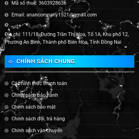
Mã số thuế: 3603928636
Email: anancompany1521@gmail.com
Địa chỉ: 111/18, Đường Trần Thị Hoa, Tổ 1A, Khu phố 12,
Phường An Bình, Thành phố Biên Hòa, Tỉnh Đồng Nai
CHÍNH SÁCH CHUNG
Các hình thức thanh toán
Chính sách bảo hành
Chính sách bảo mật
Chính sách đổi, trả hàng
Chính sách vận chuyển