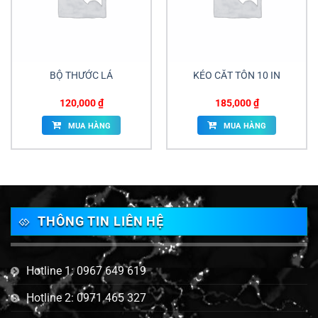
BỘ THƯỚC LÁ
KÉO CẮT TÔN 10 IN
120,000
₫
185,000
₫
MUA HÀNG
MUA HÀNG
THÔNG TIN LIÊN HỆ
Hotline 1: 0967 649 619
Hotline 2: 0971 465 327