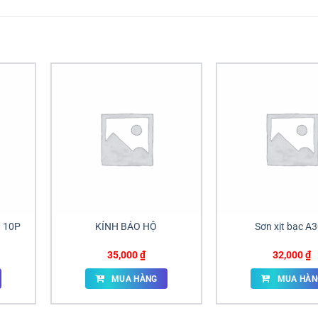
n 10P
KÍNH BẢO HỘ
Sơn xịt bạc A
35,000
₫
32,000
₫
MUA HÀNG
MUA HÀN