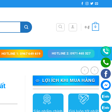
0
0
₫
HOTLINE 2: 0971 465 327
HOTLINE 1: 0967 649 619
LỢI ÍCH KHI MUA HÀNG
ất
Sản phẩm chính
Giá luôn tốt nhất