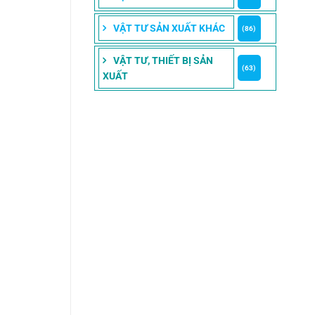
VẬT TƯ SẢN XUẤT KHÁC
(86)
VẬT TƯ, THIẾT BỊ SẢN
(63)
XUẤT