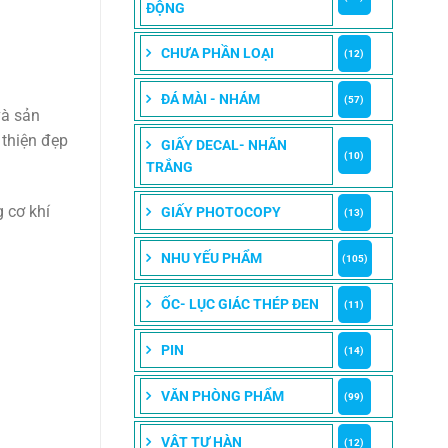
ĐỘNG
CHƯA PHẦN LOẠI
(12)
ĐÁ MÀI - NHÁM
(57)
và sản
 thiện đẹp
GIẤY DECAL- NHÃN
(10)
TRẮNG
 cơ khí
GIẤY PHOTOCOPY
(13)
NHU YẾU PHẨM
(105)
ỐC- LỤC GIÁC THÉP ĐEN
(11)
PIN
(14)
VĂN PHÒNG PHẨM
(99)
VẬT TƯ HÀN
(12)