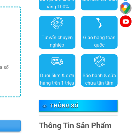
hãng 100%
Tư vấn chuyên
Giao hàng toàn
nghiệp
quốc
a số
Dưới 5km & đơn
Bảo hành & sửa
hàng trên 1 triệu
chữa tận tâm
THÔNG SỐ
Thông Tin Sản Phẩm