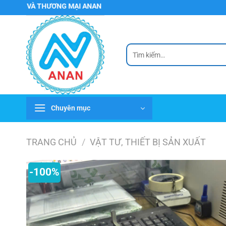
Chuyển
THƯƠNG MẠI ANAN
đến
nội
dung
Tìm
kiếm:
Chuyên mục
TRANG CHỦ
/
VẬT TƯ, THIẾT BỊ SẢN XUẤT
-100%