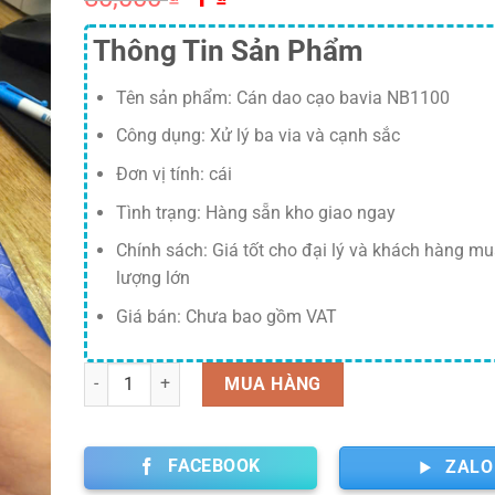
gốc
hiện
Thông Tin Sản Phẩm
là:
tại
80,000 ₫.
là:
Tên sản phẩm: Cán dao cạo bavia NB1100
1 ₫.
Công dụng: Xử lý ba via và cạnh sắc
Đơn vị tính: cái
Tình trạng: Hàng sẵn kho giao ngay
Chính sách: Giá tốt cho đại lý và khách hàng mu
lượng lớn
Giá bán: Chưa bao gồm VAT
Số lượng
MUA HÀNG
FACEBOOK
ZALO