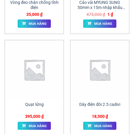
Vòng đeo chân chống tĩnh
Cảo vải MYUNG SUNG
điện
50mm x 15m nhập khẩu
Hàn Quốc giá sỉ tại Đồng
Giá
Giá
35,000
₫
475,000
₫
1
₫
Nai | ANAN
gốc
hiện
là:
tại
MUA HÀNG
MUA HÀNG
475,000 ₫.
là:
1 ₫.
Quạt lửng
Dây điện đôi 2.5 cadivi
395,000
₫
18,500
₫
MUA HÀNG
MUA HÀNG