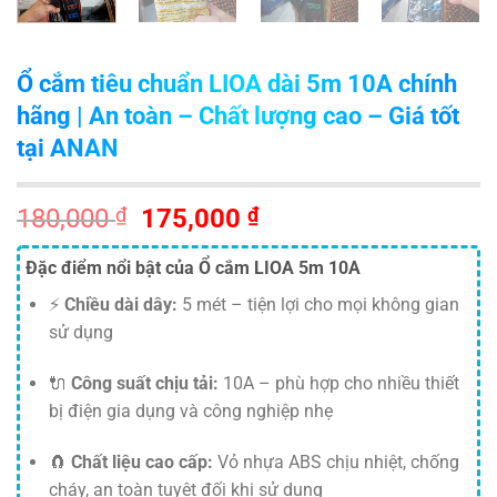
Ổ cắm tiêu chuẩn LIOA dài 5m 10A chính
hãng | An toàn – Chất lượng cao – Giá tốt
tại ANAN
Giá
Giá
180,000
₫
175,000
₫
gốc
hiện
là:
tại
Đặc điểm nổi bật của Ổ cắm LIOA 5m 10A
180,000 ₫.
là:
⚡
Chiều dài dây:
5 mét – tiện lợi cho mọi không gian
175,000 ₫.
sử dụng
🔌
Công suất chịu tải:
10A – phù hợp cho nhiều thiết
bị điện gia dụng và công nghiệp nhẹ
🧲
Chất liệu cao cấp:
Vỏ nhựa ABS chịu nhiệt, chống
cháy, an toàn tuyệt đối khi sử dụng