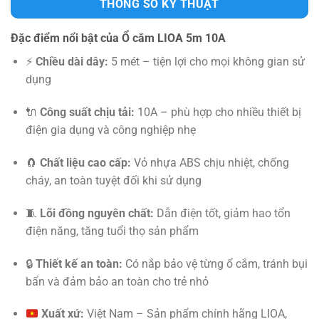
THÔNG SỐ KỸ THUẬT
Đặc điểm nổi bật của Ổ cắm LIOA 5m 10A
⚡
Chiều dài dây:
5 mét – tiện lợi cho mọi không gian sử
dụng
🔌
Công suất chịu tải:
10A – phù hợp cho nhiều thiết bị
điện gia dụng và công nghiệp nhẹ
🧲
Chất liệu cao cấp:
Vỏ nhựa ABS chịu nhiệt, chống
cháy, an toàn tuyệt đối khi sử dụng
🧵
Lõi đồng nguyên chất:
Dẫn điện tốt, giảm hao tổn
điện năng, tăng tuổi thọ sản phẩm
🔒
Thiết kế an toàn:
Có nắp bảo vệ từng ổ cắm, tránh bụi
bẩn và đảm bảo an toàn cho trẻ nhỏ
Xuất xứ:
Việt Nam – Sản phẩm chính hãng LIOA,