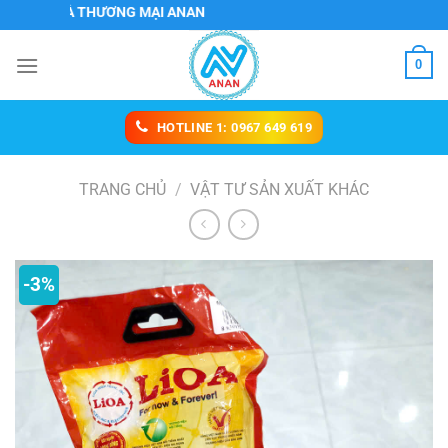
Chuyển
 VÀ THƯƠNG MẠI ANAN
đến
nội
0
dung
HOTLINE 1: 0967 649 619
TRANG CHỦ
/
VẬT TƯ SẢN XUẤT KHÁC
-3%