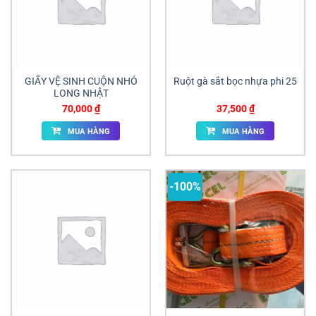
GIẤY VỆ SINH CUỘN NHỎ
Ruột gà sắt bọc nhựa phi 25
LONG NHẬT
70,000
₫
37,500
₫
MUA HÀNG
MUA HÀNG
-100%