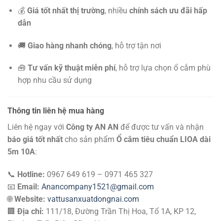
💰
Giá tốt nhất thị trường
, nhiều
chính sách ưu đãi hấp
dẫn
🚚
Giao hàng nhanh chóng
, hỗ trợ tận nơi
🧰
Tư vấn kỹ thuật miễn phí
, hỗ trợ lựa chọn ổ cắm phù
hợp nhu cầu sử dụng
Thông tin liên hệ mua hàng
Liên hệ ngay với
Công ty AN AN
để được tư vấn và nhận
báo giá tốt nhất
cho sản phẩm
Ổ cắm tiêu chuẩn LIOA dài
5m 10A
:
📞
Hotline:
0967 649 619 – 0971 465 327
📧
Email:
Anancompany1521@gmail.com
🌐
Website:
vattusanxuatdongnai.com
🏢
Địa chỉ:
111/18, Đường Trần Thị Hoa, Tổ 1A, KP 12,