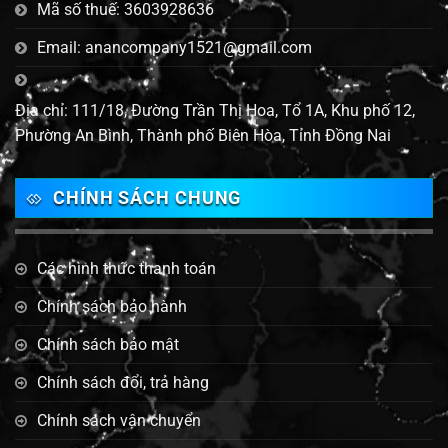
Mã số thuế: 3603928636
Email: anancompany1521@gmail.com
Địa chỉ: 111/18, Đường Trần Thị Hoa, Tổ 1A, Khu phố 12,
Phường An Bình, Thành phố Biên Hòa, Tỉnh Đồng Nai
CHÍNH SÁCH CHUNG
Các hình thức thanh toán
Chính sách bảo hành
Chính sách bảo mật
Chính sách đổi, trả hàng
Chính sách vận chuyển