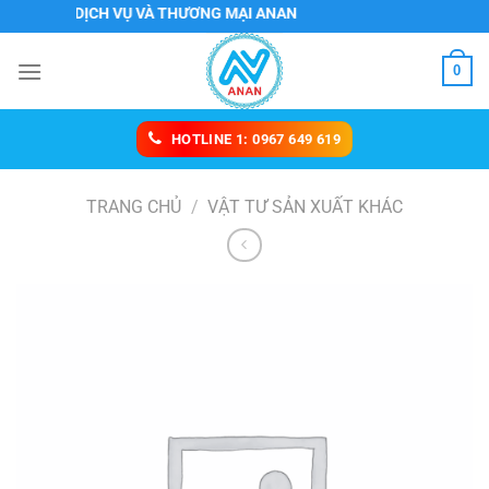
Chuyển
NHH DỊCH VỤ VÀ THƯƠNG MẠI ANAN
đến
nội
0
dung
HOTLINE 1: 0967 649 619
TRANG CHỦ
/
VẬT TƯ SẢN XUẤT KHÁC