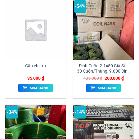
-54%
Cầu chì trụ
Đinh Cuộn 2.1×50 Giá Sỉ –
30 Cuộn/Thùng, 9.000 Đinh
| Giao Ngay Đồng Nai
Giá
Giá
35,000
₫
435,000
₫
200,000
₫
gốc
hiện
là:
tại
MUA HÀNG
MUA HÀNG
435,000 ₫.
là:
200,000
-34%
-14%