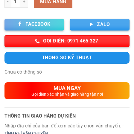
MUA HÀNG
FACEBOOK
ZALO
GỌI ĐIỆN: 0971 465 327
THÔNG SỐ KỸ THUẬT
Chưa có thông số
MUA NGAY
Gọi điện xác nhận và giao hàng tận nơi
THÔNG TIN GIAO HÀNG DỰ KIẾN
Nhập địa chỉ của bạn để xem các tùy chọn vận chuyển. -
TÍNH PHÍ VẬN CHUYỂN