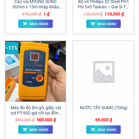
Cảo vải MYUNG SUNG
Bộ vít Phillips S2 Steel PH1
50mm x 15m nhập khẩu
Phi 5×5 Taiwan – Giá Sỉ Tốt
Hàn Quốc giá sỉ tại Đồng
Cho Đại Lý
Giá
Giá
Giá
Giá
475,000
₫
1
₫
120,000
₫
110,000
₫
Nai | ANAN
gốc
hiện
gốc
hiện
là:
tại
là:
tại
MUA HÀNG
MUA HÀNG
475,000 ₫.
là:
120,000 ₫.
là:
1 ₫.
110,000
-11%
Máy đo độ ẩm gỗ, giấy, vải
NƯỚC TẨY SUMO (700g)
sợi PT-90D giá tốt tại đồng
nai
Giá
Giá
560,000
₫
500,000
₫
66,000
₫
gốc
hiện
là:
tại
MUA HÀNG
MUA HÀNG
560,000 ₫.
là:
500,000 ₫.