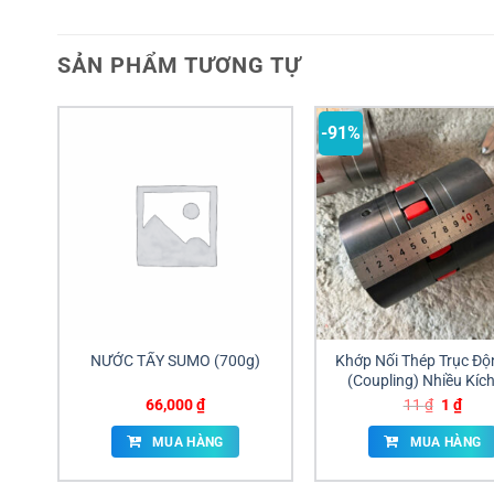
SẢN PHẨM TƯƠNG TỰ
-91%
NƯỚC TẨY SUMO (700g)
Khớp Nối Thép Trục Độ
(Coupling) Nhiều Kíc
Chính Hãng | Giá Sỉ Đồ
Giá
Giá
66,000
₫
11
₫
1
₫
gốc
hiện
là:
tại
MUA HÀNG
MUA HÀNG
11 ₫.
là:
1 ₫.