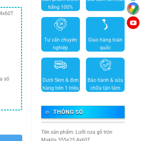
hãng 100%
.4x60T
Tư vấn chuyên
Giao hàng toàn
nghiệp
quốc
a số
Dưới 5km & đơn
Bảo hành & sửa
hàng trên 1 triệu
chữa tận tâm
THÔNG SỐ
Tên sản phẩm: Lưỡi cưa gỗ tròn
Makita 355×25.4x60T