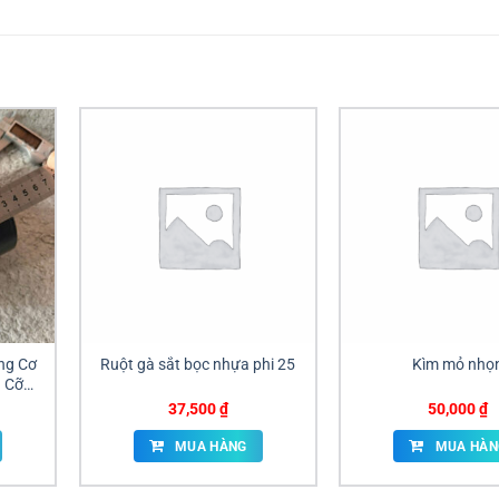
ng Cơ
Ruột gà sắt bọc nhựa phi 25
Kìm mỏ nhọ
h Cỡ
ng Nai
37,500
₫
50,000
₫
MUA HÀNG
MUA HÀN