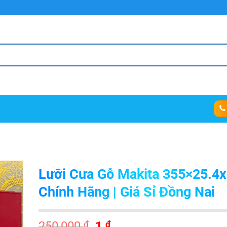
Lưỡi Cưa Gỗ Makita 355×25.4
Chính Hãng | Giá Sỉ Đồng Nai
Giá
Giá
250,000
₫
1
₫