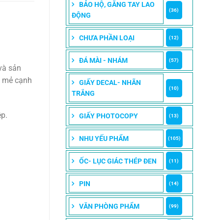
BẢO HỘ, GĂNG TAY LAO
(36)
ĐỘNG
CHƯA PHẦN LOẠI
(12)
ĐÁ MÀI - NHÁM
(57)
và sản
ng mẻ cạnh
GIẤY DECAL- NHÃN
(10)
TRẮNG
p.
GIẤY PHOTOCOPY
(13)
NHU YẾU PHẨM
(105)
ỐC- LỤC GIÁC THÉP ĐEN
(11)
PIN
(14)
VĂN PHÒNG PHẨM
(99)