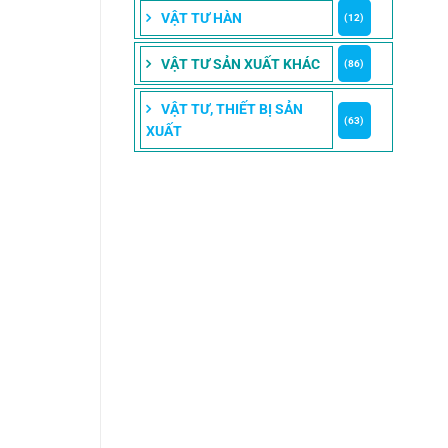
VẬT TƯ HÀN
(12)
VẬT TƯ SẢN XUẤT KHÁC
(86)
VẬT TƯ, THIẾT BỊ SẢN
(63)
XUẤT