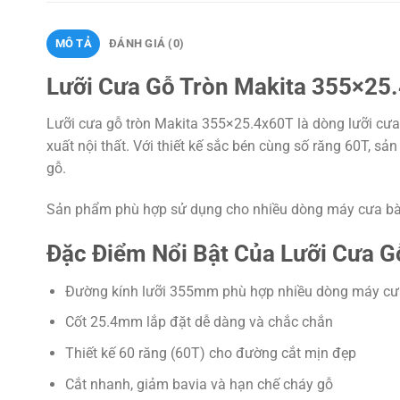
MÔ TẢ
ĐÁNH GIÁ (0)
Lưỡi Cưa Gỗ Tròn Makita 355×25.
Lưỡi cưa gỗ tròn Makita 355×25.4x60T là dòng lưỡi cư
xuất nội thất. Với thiết kế sắc bén cùng số răng 60T, s
gỗ.
Sản phẩm phù hợp sử dụng cho nhiều dòng máy cưa bàn
Đặc Điểm Nổi Bật Của Lưỡi Cưa 
Đường kính lưỡi 355mm phù hợp nhiều dòng máy cư
Cốt 25.4mm lắp đặt dễ dàng và chắc chắn
Thiết kế 60 răng (60T) cho đường cắt mịn đẹp
Cắt nhanh, giảm bavia và hạn chế cháy gỗ