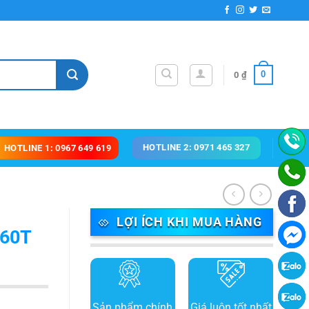
0
0
₫
HOTLINE 2: 0971 465 327
HOTLINE 1: 0967 649 619
LỢI ÍCH KHI MUA HÀNG
x60T
Sản phẩm chính
Giá luôn tốt nhất