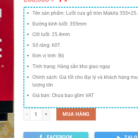
gốc
hiện
là:
tại
Tên sản phẩm: Lưỡi cưa gỗ tròn Makita 355×25
250,000 ₫.
là:
Đường kính lưỡi: 355mm
1 ₫.
Cốt lưỡi: 25.4mm
Số răng: 60T
Đơn vị tính: Bộ
Tình trạng: Hàng sẵn kho giao ngay
Chính sách: Giá tốt cho đại lý và khách hàng mu
lượng lớn
Giá bán: Chưa bao gồm VAT
Số lượng
MUA HÀNG
FACEBOOK
ZALO