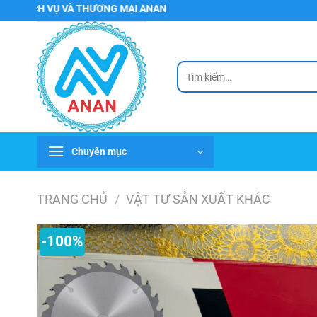
Chuyển
Ụ VÀ THƯƠNG MẠI ANAN
đến
nội
dung
Tìm
kiếm:
Chuyên mục
TRANG CHỦ
/
VẬT TƯ SẢN XUẤT KHÁC
-100%