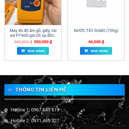
Máy đo độ ẩm gỗ, giấy, vải
NƯỚC TẨY SUMO (700g)
sợi PT-90D giá tốt tại đồng
nai
Giá
Giá
560,000
₫
500,000
₫
66,000
₫
gốc
hiện
là:
tại
MUA HÀNG
MUA HÀNG
560,000 ₫.
là:
500,000 ₫.
THÔNG TIN LIÊN HỆ
Hotline 1: 0967 649 619
Hotline 2: 0971 465 327