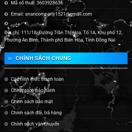
Mã số thuế: 3603928636
Email: anancompany1521@gmail.com
Địa chỉ: 111/18, Đường Trần Thị Hoa, Tổ 1A, Khu phố 12,
Phường An Bình, Thành phố Biên Hòa, Tỉnh Đồng Nai
CHÍNH SÁCH CHUNG
Các hình thức thanh toán
Chính sách bảo hành
Chính sách bảo mật
Chính sách đổi, trả hàng
Chính sách vận chuyển