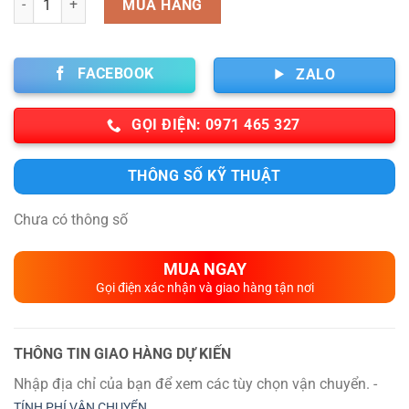
MUA HÀNG
FACEBOOK
ZALO
GỌI ĐIỆN: 0971 465 327
THÔNG SỐ KỸ THUẬT
Chưa có thông số
MUA NGAY
Gọi điện xác nhận và giao hàng tận nơi
THÔNG TIN GIAO HÀNG DỰ KIẾN
Nhập địa chỉ của bạn để xem các tùy chọn vận chuyển. -
TÍNH PHÍ VẬN CHUYỂN