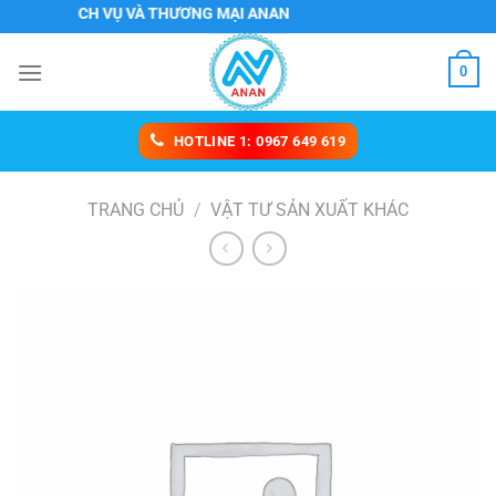
Chuyển
H DỊCH VỤ VÀ THƯƠNG MẠI ANAN
đến
nội
0
dung
HOTLINE 1: 0967 649 619
TRANG CHỦ
/
VẬT TƯ SẢN XUẤT KHÁC