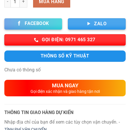
MUA HÀNG
FACEBOOK
ZALO
GỌI ĐIỆN: 0971 465 327
THÔNG SỐ KỸ THUẬT
Chưa có thông số
MUA NGAY
Gọi điện xác nhận và giao hàng tận nơi
THÔNG TIN GIAO HÀNG DỰ KIẾN
Nhập địa chỉ của bạn để xem các tùy chọn vận chuyển. -
TÍNH PHÍ VẬN CHUYỂN