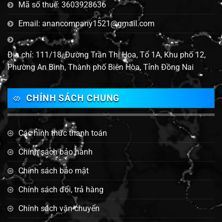
Mã số thuế: 3603928636
Email: anancompany1521@gmail.com
Địa chỉ: 111/18, Đường Trần Thị Hoa, Tổ 1A, Khu phố 12,
Phường An Bình, Thành phố Biên Hòa, Tỉnh Đồng Nai
CHÍNH SÁCH CHUNG
Các hình thức thanh toán
Chính sách bảo hành
Chính sách bảo mật
Chính sách đổi, trả hàng
Chính sách vận chuyển