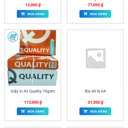
13,000
₫
77,000
₫
MUA HÀNG
MUA HÀNG
Giấy in A3 Quality 70gsm
Bìa 40 lá A4
113,000
₫
31,500
₫
MUA HÀNG
MUA HÀNG