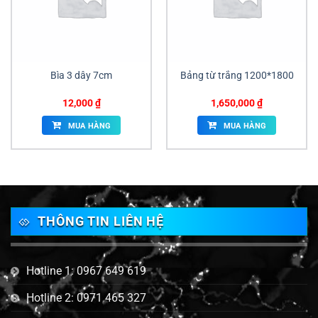
Bìa 3 dây 7cm
Bảng từ trắng 1200*1800
12,000
₫
1,650,000
₫
MUA HÀNG
MUA HÀNG
THÔNG TIN LIÊN HỆ
Hotline 1: 0967 649 619
Hotline 2: 0971 465 327