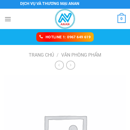
Chuyển
TNHH DỊCH VỤ VÀ THƯƠNG MẠI ANAN
đến
nội
0
dung
HOTLINE 1: 0967 649 619
TRANG CHỦ
/
VĂN PHÒNG PHẨM