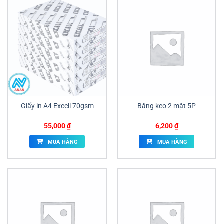
Giấy in A4 Excell 70gsm
Băng keo 2 mặt 5P
55,000
₫
6,200
₫
MUA HÀNG
MUA HÀNG