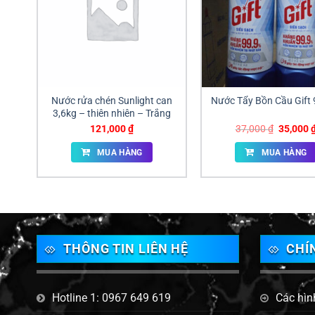
Nước rửa chén Sunlight can
Nước Tẩy Bồn Cầu Gift
3,6kg – thiên nhiên – Trắng
Giá
121,000
₫
37,000
₫
35,000
gốc
là:
MUA HÀNG
MUA HÀNG
37,000 ₫
THÔNG TIN LIÊN HỆ
CHÍ
Hotline 1: 0967 649 619
Các hìn