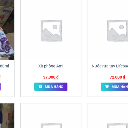
280ml
Xịt phòng Ami
Nước rửa tay Lifeb
Giá
₫
37,000
₫
72,000
₫
hiện
tại
MUA HÀNG
MUA HÀN
.
là:
55,000 ₫.