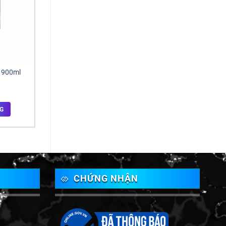
i 900ml
G
CHỨNG NHẬN