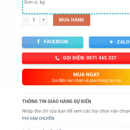
Đơn vị: kg
Số lượng
MUA HÀNG
FACEBOOK
ZALO
GỌI ĐIỆN: 0971 465 327
MUA NGAY
Gọi điện xác nhận và giao hàng tận nơi
THÔNG TIN GIAO HÀNG DỰ KIẾN
Nhập địa chỉ của bạn để xem các tùy chọn vận chuy
PHÍ VẬN CHUYỂN