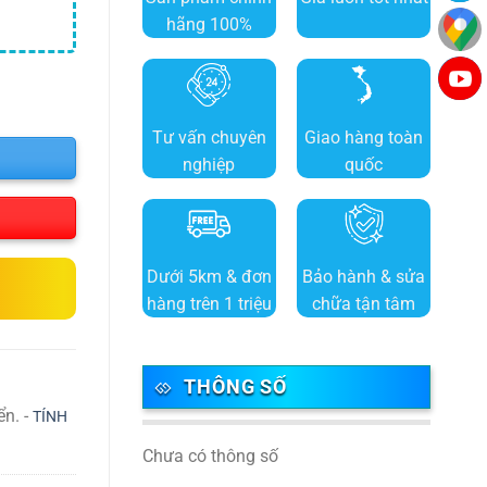
hãng 100%
Tư vấn chuyên
Giao hàng toàn
nghiệp
quốc
Dưới 5km & đơn
Bảo hành & sửa
hàng trên 1 triệu
chữa tận tâm
THÔNG SỐ
ển. -
TÍNH
Chưa có thông số