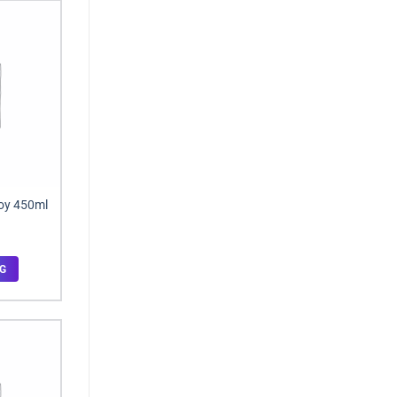
uoy 450ml
G