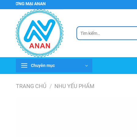
Chuyển
ƯƠNG MẠI ANAN
đến
nội
dung
Tìm
kiếm:
Chuyên mục
TRANG CHỦ
/
NHU YẾU PHẨM