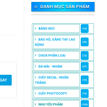
DANH MỤC SẢN PHẨM
BĂNG KEO
(16)
BẢO HỘ, GĂNG TAY LAO
(36)
ĐỘNG
CHƯA PHẦN LOẠI
(12)
ĐÁ MÀI - NHÁM
(57)
GIẤY DECAL- NHÃN
NGAY
(10)
TRẮNG
GIẤY PHOTOCOPY
(13)
NHU YẾU PHẨM
(105)