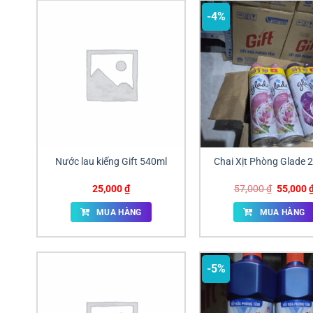
-4%
Nước lau kiếng Gift 540ml
Chai Xịt Phòng Glade 
Giá
25,000
₫
57,000
₫
55,000
gốc
là:
MUA HÀNG
MUA HÀNG
57,000 ₫
-5%