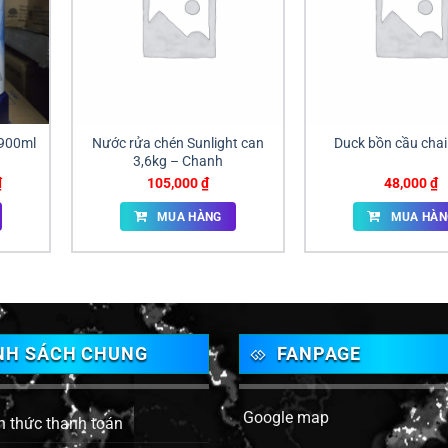
 900ml
Nước rửa chén Sunlight can
Duck bồn cầu cha
3,6kg – Chanh
Giá
₫
105,000
₫
48,000
₫
hiện
tại
MUA HÀNG
MUA HÀN
.
là:
35,000 ₫.
NH SÁCH CHUNG
FANPAGE
Google map
h thức thanh toán