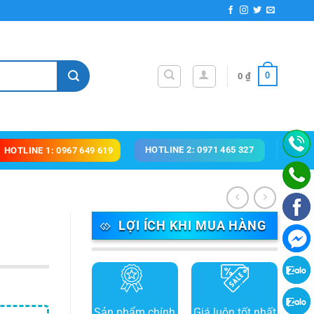
0
0
₫
HOTLINE 2: 0971 465 327
HOTLINE 1: 0967 649 619
LỢI ÍCH KHI MUA HÀNG
Sản phẩm chính
Giá luôn tốt nhất