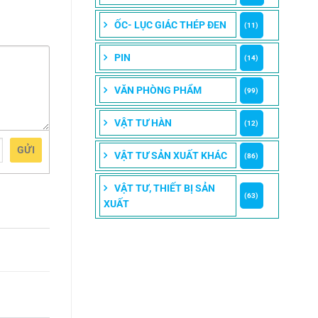
ỐC- LỤC GIÁC THÉP ĐEN
(11)
PIN
(14)
VĂN PHÒNG PHẨM
(99)
VẬT TƯ HÀN
(12)
GỬI
VẬT TƯ SẢN XUẤT KHÁC
(86)
VẬT TƯ, THIẾT BỊ SẢN
(63)
XUẤT