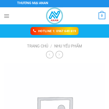
Chuyển
VỤ VÀ THƯƠNG MẠI ANAN
đến
nội
0
dung
HOTLINE 1: 0967 649 619
TRANG CHỦ
/
NHU YẾU PHẨM