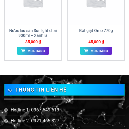
Nước lau sàn Sunlight chai
Bột giặt Omo 770g
900ml – Xanh lá
35,000
₫
45,000
₫
MUA HÀNG
MUA HÀNG
THÔNG TIN LIÊN HỆ
Hotline 1: 0967 649 619
Hotline 2: 0971 465 327