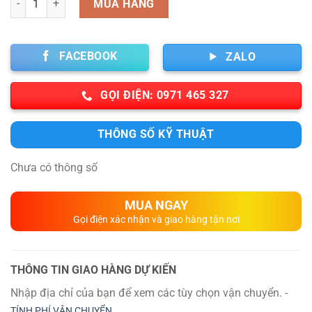
MUA HÀNG
FACEBOOK
ZALO
GỌI ĐIỆN: 0971 465 327
THÔNG SỐ KỸ THUẬT
Chưa có thông số
MUA NGAY
Gọi điện xác nhận và giao hàng tận nơi
THÔNG TIN GIAO HÀNG DỰ KIẾN
Nhập địa chỉ của bạn để xem các tùy chọn vận chuyển. -
TÍNH PHÍ VẬN CHUYỂN