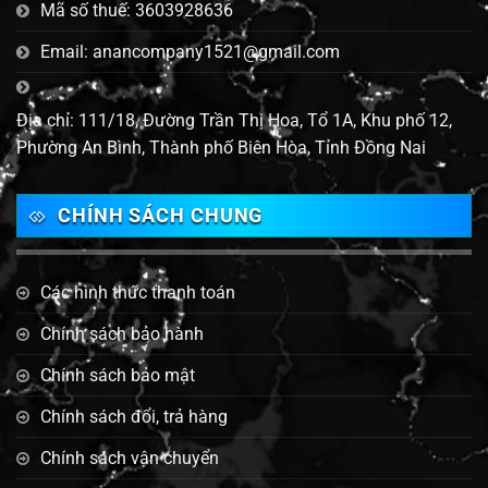
Mã số thuế: 3603928636
Email: anancompany1521@gmail.com
Địa chỉ: 111/18, Đường Trần Thị Hoa, Tổ 1A, Khu phố 12,
Phường An Bình, Thành phố Biên Hòa, Tỉnh Đồng Nai
CHÍNH SÁCH CHUNG
Các hình thức thanh toán
Chính sách bảo hành
Chính sách bảo mật
Chính sách đổi, trả hàng
Chính sách vận chuyển