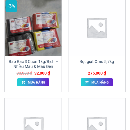
-3%
Bao Rác 3 Cuộn 1kg/Bịch –
Bột giặt Omo 5,7kg
Nhiều Màu & Màu Đen
Giá
Giá
33,000
₫
32,000
₫
275,000
₫
gốc
hiện
là:
tại
MUA HÀNG
MUA HÀNG
33,000 ₫.
là:
32,000 ₫.