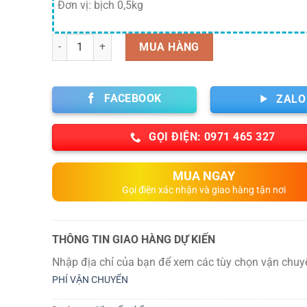
Đơn vị: bịch 0,5kg
Số lượng
MUA HÀNG
FACEBOOK
ZALO
GỌI ĐIỆN: 0971 465 327
MUA NGAY
Gọi điện xác nhận và giao hàng tận nơi
THÔNG TIN GIAO HÀNG DỰ KIẾN
Nhập địa chỉ của bạn để xem các tùy chọn vận chuy
PHÍ VẬN CHUYỂN