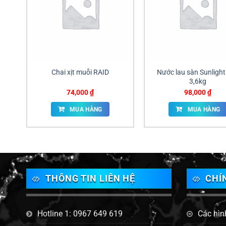
Chai xịt muỗi RAID
Nước lau sàn Sunlight
3,6kg
74,000
₫
98,000
₫
MUA HÀNG
MUA HÀNG
THÔNG TIN LIÊN HỆ
CHÍ
Hotline 1: 0967 649 619
Các hìn