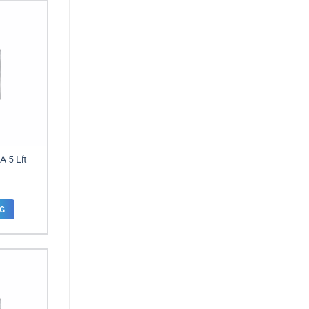
A 5 Lít
G