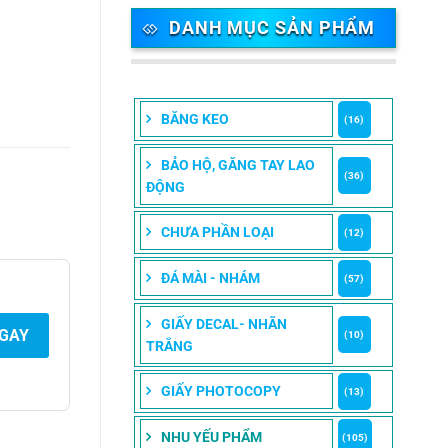
DANH MỤC SẢN PHẨM
BĂNG KEO
(16)
BẢO HỘ, GĂNG TAY LAO
(36)
ĐỘNG
CHƯA PHẦN LOẠI
(12)
ĐÁ MÀI - NHÁM
(57)
GIẤY DECAL- NHÃN
NGAY
(10)
TRẮNG
GIẤY PHOTOCOPY
(13)
NHU YẾU PHẨM
(105)