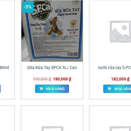
-5%
880ml
Sữa Rửa Tay SPCA 5L/ Can
nước rửa tay S.PC
Giá
Giá
190,000
₫
180,000
₫
182,000
₫
gốc
hiện
là:
tại
MUA HÀNG
MUA HÀN
190,000 ₫.
là:
180,000 ₫.