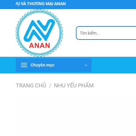
Chuyển
VỤ VÀ THƯƠNG MẠI ANAN
đến
nội
dung
Tìm
kiếm:
Chuyên mục
TRANG CHỦ
/
NHU YẾU PHẨM