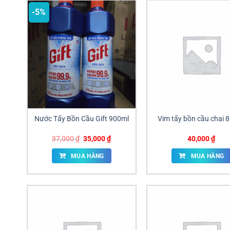
-5%
Nước Tẩy Bồn Cầu Gift 900ml
Vim tẩy bồn cầu chai 
Giá
Giá
37,000
₫
35,000
₫
40,000
₫
gốc
hiện
là:
tại
MUA HÀNG
MUA HÀNG
37,000 ₫.
là:
35,000 ₫.