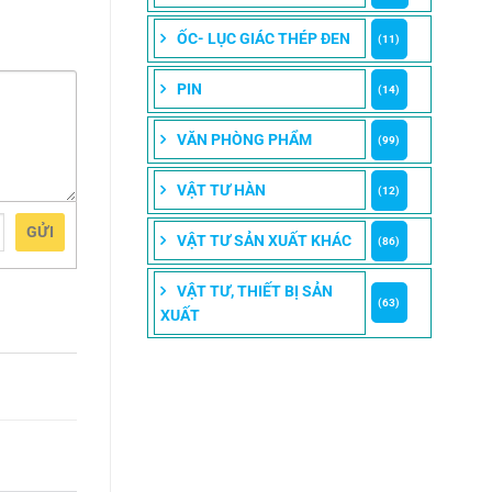
ỐC- LỤC GIÁC THÉP ĐEN
(11)
PIN
(14)
VĂN PHÒNG PHẨM
(99)
VẬT TƯ HÀN
(12)
GỬI
VẬT TƯ SẢN XUẤT KHÁC
(86)
VẬT TƯ, THIẾT BỊ SẢN
(63)
XUẤT