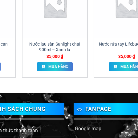
 can
Nước lau sàn Sunlight chai
Nước rửa tay Lifeb
900ml – Xanh lá
35,000
₫
35,000
₫
MUA HÀNG
MUA HÀN
NH SÁCH CHUNG
FANPAGE
Google map
h thức thanh toán