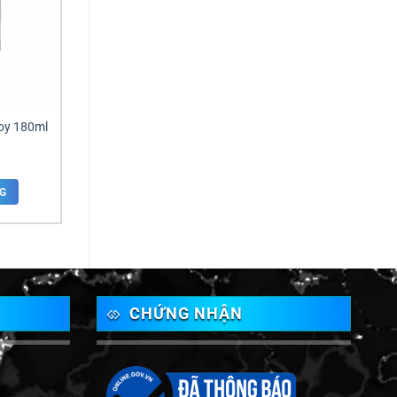
uoy 180ml
G
CHỨNG NHẬN