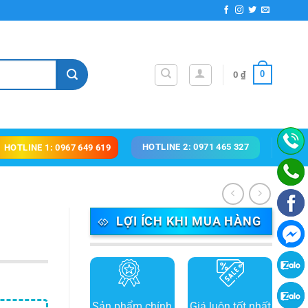
0
0
₫
HOTLINE 2: 0971 465 327
HOTLINE 1: 0967 649 619
LỢI ÍCH KHI MUA HÀNG
Sản phẩm chính
Giá luôn tốt nhất