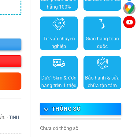
hãng 100%
Tư vấn chuyên
Giao hàng toàn
nghiệp
quốc
Dưới 5km & đơn
Bảo hành & sửa
hàng trên 1 triệu
chữa tận tâm
THÔNG SỐ
ển. -
TÍNH
Chưa có thông số