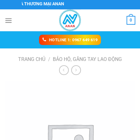
Chuyển
 VỤ VÀ THƯƠNG MẠI ANAN
đến
nội
0
dung
HOTLINE 1: 0967 649 619
TRANG CHỦ
/
BẢO HỘ, GĂNG TAY LAO ĐỘNG