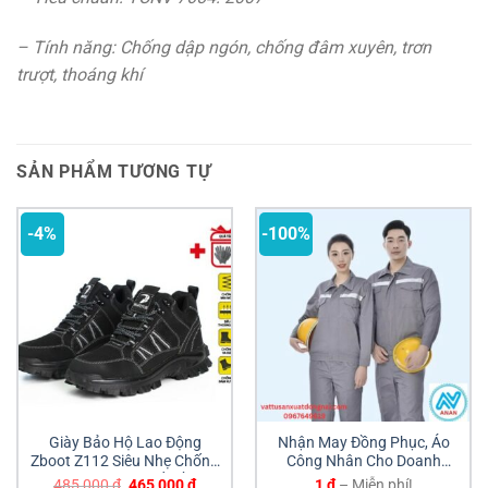
– Tính năng: Chống dập ngón, chống đâm xuyên, trơn
trượt, thoáng khí
SẢN PHẨM TƯƠNG TỰ
-4%
-100%
Giày Bảo Hộ Lao Động
Nhận May Đồng Phục, Áo
Zboot Z112 Siêu Nhẹ Chống
Công Nhân Cho Doanh
Đâm Xuyên Giá Tốt Đồng
Nghiệp, Xí Nghiệp
Giá
Giá
Khoảng
485,000
₫
465,000
₫
1
₫
–
Miễn phí!