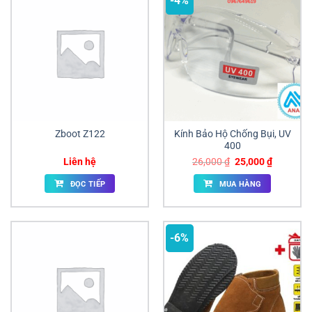
-4%
Zboot Z122
Kính Bảo Hộ Chống Bụi, UV
400
Giá
Giá
Liên hệ
26,000
₫
25,000
₫
gốc
hiện
là:
tại
ĐỌC TIẾP
MUA HÀNG
26,000 ₫.
là:
25,000 ₫
-6%