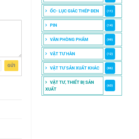
ỐC- LỤC GIÁC THÉP ĐEN
(11)
PIN
(14)
VĂN PHÒNG PHẨM
(99)
VẬT TƯ HÀN
(12)
GỬI
VẬT TƯ SẢN XUẤT KHÁC
(86)
VẬT TƯ, THIẾT BỊ SẢN
(63)
XUẤT