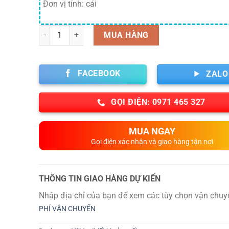
Đơn vị tính: cái
Số lượng
MUA HÀNG
FACEBOOK
ZALO
GỌI ĐIỆN: 0971 465 327
MUA NGAY
Gọi điện xác nhận và giao hàng tận nơi
THÔNG TIN GIAO HÀNG DỰ KIẾN
Nhập địa chỉ của bạn để xem các tùy chọn vận chuy
PHÍ VẬN CHUYỂN