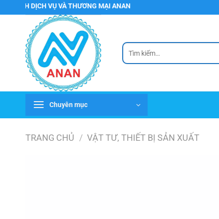
Chuyển
 DỊCH VỤ VÀ THƯƠNG MẠI ANAN
đến
nội
dung
Tìm
kiếm:
Chuyên mục
TRANG CHỦ
/
VẬT TƯ, THIẾT BỊ SẢN XUẤT