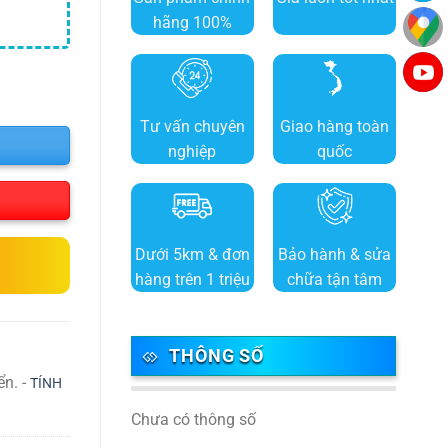
hãng 100%
Tư vấn chuyên
Giao hàng toàn
nghiệp
quốc
Dưới 5km & đơn
Bảo hành & sửa
hàng trên 1 triệu
chữa tận tâm
THÔNG SỐ
ển. -
TÍNH
Chưa có thông số