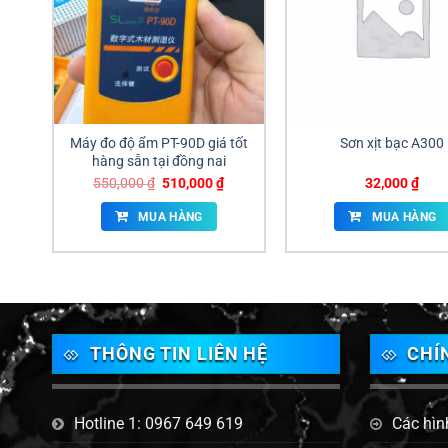
Máy đo độ ẩm PT-90D giá tốt
Sơn xịt bạc A300
hàng sẵn tại đồng nai
Giá
Giá
550,000
₫
510,000
₫
32,000
₫
gốc
hiện
là:
tại
MUA HÀNG
MUA HÀNG
550,000 ₫.
là:
510,000 ₫.
THÔNG TIN LIÊN HỆ
CHÍ
Hotline 1: 0967 649 619
Các hìn