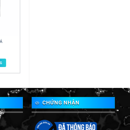
Á
G
CHỨNG NHẬN