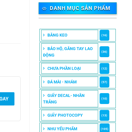
DANH MỤC SẢN PHẨM
BĂNG KEO
(16)
BẢO HỘ, GĂNG TAY LAO
(36)
ĐỘNG
CHƯA PHẦN LOẠI
(12)
ĐÁ MÀI - NHÁM
(57)
GIẤY DECAL- NHÃN
NGAY
(10)
TRẮNG
GIẤY PHOTOCOPY
(13)
NHU YẾU PHẨM
(105)