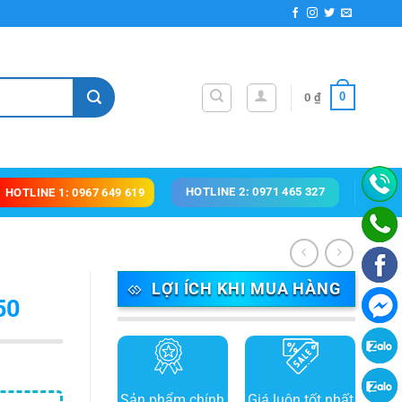
0
0
₫
HOTLINE 2: 0971 465 327
HOTLINE 1: 0967 649 619
LỢI ÍCH KHI MUA HÀNG
50
Sản phẩm chính
Giá luôn tốt nhất