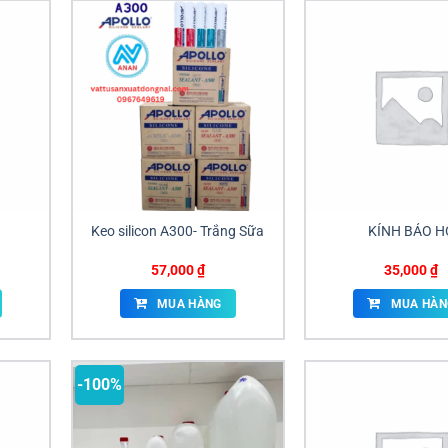
Keo silicon A300- Trắng Sữa
KÍNH BẢO H
57,000
₫
35,000
₫
MUA HÀNG
MUA HÀN
-100%