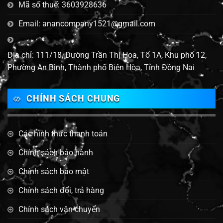
Mã số thuế: 3603928636
Email: anancompany1521@gmail.com
Địa chỉ: 111/18, Đường Trần Thị Hoa, Tổ 1A, Khu phố 12,
Phường An Bình, Thành phố Biên Hòa, Tỉnh Đồng Nai
CHÍNH SÁCH CHUNG
Các hình thức thanh toán
Chính sách bảo hành
Chính sách bảo mật
Chính sách đổi, trả hàng
Chính sách vận chuyển