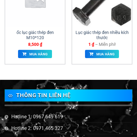
ốc lục giác thép đen
Lục giác thép đen nhiều kích
M10*120
thước
Khoảng
8,500
₫
1
₫
–
Miễn phí!
giá:
từ
MUA HÀNG
MUA HÀNG
1 ₫
đến
Miễn
phí!
THÔNG TIN LIÊN HỆ
Hotline 1: 0967 649 619
Hotline 2: 0971 465 327