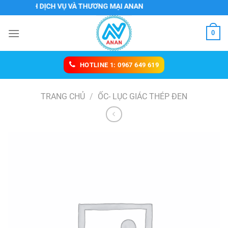
Chuyển
TNHH DỊCH VỤ VÀ THƯƠNG MẠI ANAN
đến
nội
0
dung
HOTLINE 1: 0967 649 619
TRANG CHỦ
/
ỐC- LỤC GIÁC THÉP ĐEN