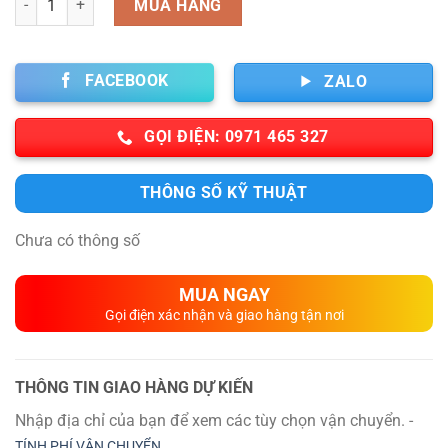
MUA HÀNG
FACEBOOK
ZALO
GỌI ĐIỆN: 0971 465 327
THÔNG SỐ KỸ THUẬT
Chưa có thông số
MUA NGAY
Gọi điện xác nhận và giao hàng tận nơi
THÔNG TIN GIAO HÀNG DỰ KIẾN
Nhập địa chỉ của bạn để xem các tùy chọn vận chuyển. -
TÍNH PHÍ VẬN CHUYỂN