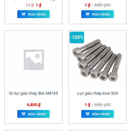
sỉ cạnh tranh. Nhà phân
Giá
Giá
Khoảng
11
₫
1
₫
1
₫
–
Miễn phí!
phối cấp 1, hàng sẵn kho
gốc
hiện
giá:
là:
tại
từ
giao ngay số lượng lớn tại
MUA HÀNG
MUA HÀNG
11 ₫.
là:
1 ₫
ANAN.
1 ₫.
đến
Miễn
phí!
-100%
ốc lục giác thép đen M8*45
Lục giác thép inox 304
Khoảng
6,800
₫
1
₫
–
Miễn phí!
giá:
từ
MUA HÀNG
MUA HÀNG
1 ₫
đến
Miễn
phí!