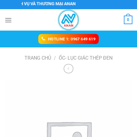
Chuyển
 DỊCH VỤ VÀ THƯƠNG MẠI ANAN
đến
nội
0
dung
HOTLINE 1: 0967 649 619
TRANG CHỦ
/
ỐC- LỤC GIÁC THÉP ĐEN