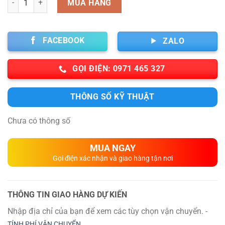
MUA HÀNG
FACEBOOK
ZALO
GỌI ĐIỆN: 0971 465 327
THÔNG SỐ KỸ THUẬT
Chưa có thông số
MUA NGAY
Gọi điện xác nhận và giao hàng tận nơi
THÔNG TIN GIAO HÀNG DỰ KIẾN
Nhập địa chỉ của bạn để xem các tùy chọn vận chuyển. -
TÍNH PHÍ VẬN CHUYỂN