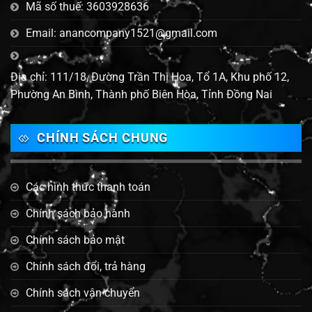
Mã số thuế: 3603928636
Email: anancompany1521@gmail.com
Địa chỉ: 111/18, Đường Trần Thị Hoa, Tổ 1A, Khu phố 12,
Phường An Bình, Thành phố Biên Hòa, Tỉnh Đồng Nai
CHÍNH SÁCH CHUNG
Các hình thức thanh toán
Chính sách bảo hành
Chính sách bảo mật
Chính sách đổi, trả hàng
Chính sách vận chuyển