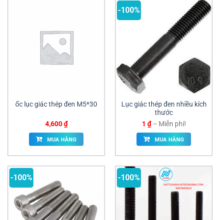
-100%
ốc lục giác thép đen M5*30
Lục giác thép đen nhiều kích
thước
Khoảng
4,600
₫
1
₫
–
Miễn phí!
giá:
từ
MUA HÀNG
MUA HÀNG
1 ₫
đến
Miễn
phí!
-100%
-100%