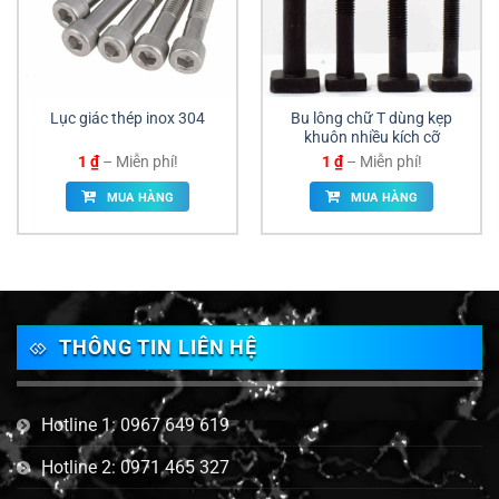
Lục giác thép inox 304
Bu lông chữ T dùng kẹp
khuôn nhiều kích cỡ
Khoảng
Khoảng
1
₫
–
Miễn phí!
1
₫
–
Miễn phí!
giá:
giá:
từ
từ
MUA HÀNG
MUA HÀNG
1 ₫
1 ₫
đến
đến
Miễn
Miễn
phí!
phí!
THÔNG TIN LIÊN HỆ
Hotline 1: 0967 649 619
Hotline 2: 0971 465 327