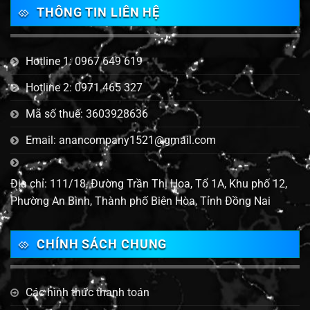
THÔNG TIN LIÊN HỆ
Hotline 1: 0967 649 619
Hotline 2: 0971 465 327
Mã số thuế: 3603928636
Email: anancompany1521@gmail.com
Địa chỉ: 111/18, Đường Trần Thị Hoa, Tổ 1A, Khu phố 12,
Phường An Bình, Thành phố Biên Hòa, Tỉnh Đồng Nai
CHÍNH SÁCH CHUNG
Các hình thức thanh toán