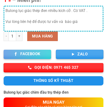
giá:
từ
Bulong lục giác thép đen nhiều kích cỡ . Có VAT .
1 ₫
Vui lòng liên hệ để được tư vấn và báo giá
đến
Miễn
phí!
Số lượng
MUA HÀNG
FACEBOOK
ZALO
GỌI ĐIỆN: 0971 465 327
THÔNG SỐ KỸ THUẬT
Bulong lục giác chìm đầu trụ thép đen
MUA NGAY
Gọi điện xác nhận và giao hàng tận nơi