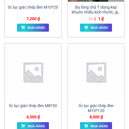
ốc lục giác thép đen M10*20
Bu lông chữ T dùng kẹp
khuôn nhiều kích thước, giá
sỉ cạnh tranh. Nhà phân
Giá
Giá
7,200
₫
11
₫
1
₫
phối cấp 1, hàng sẵn kho
gốc
hiện
là:
tại
giao ngay số lượng lớn tại
MUA HÀNG
MUA HÀNG
11 ₫.
là:
ANAN.
1 ₫.
ốc lục giác thép đen M8*30
ốc lục giác thép đen
M10*120
6,500
₫
8,500
₫
MUA HÀNG
MUA HÀNG