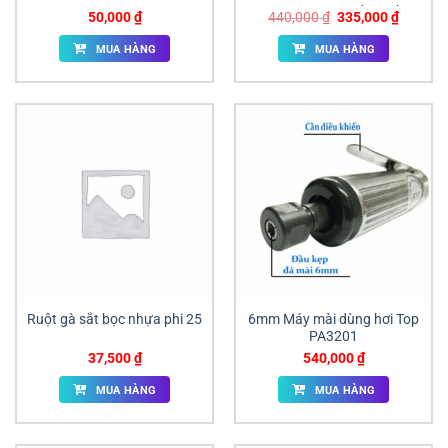
Chính Hãng | Giá Sỉ Tại Đồng
Giá
Giá
50,000
₫
440,000
₫
335,000
₫
Nai
gốc
hiện
là:
tại
MUA HÀNG
MUA HÀNG
440,000 ₫.
là:
335,000
Ruột gà sắt bọc nhựa phi 25
6mm Máy mài dùng hơi Top
PA­3201
37,500
₫
540,000
₫
MUA HÀNG
MUA HÀNG