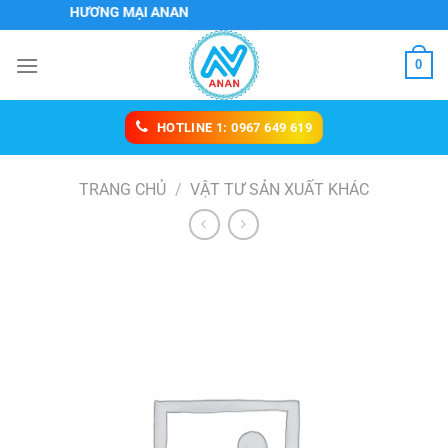
Chuyển
Ụ VÀ THƯƠNG MẠI ANAN
đến
nội
0
dung
HOTLINE 1: 0967 649 619
TRANG CHỦ
/
VẬT TƯ SẢN XUẤT KHÁC