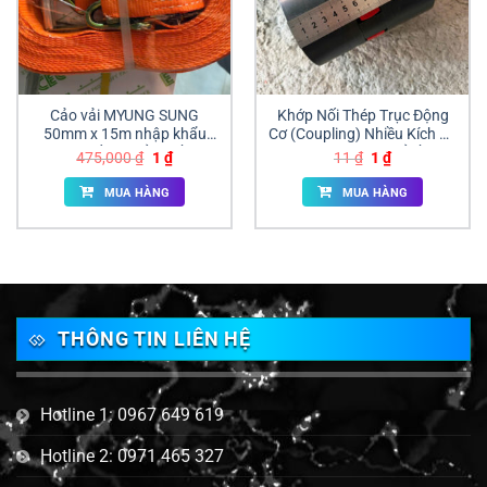
Cảo vải MYUNG SUNG
Khớp Nối Thép Trục Động
50mm x 15m nhập khẩu
Cơ (Coupling) Nhiều Kích Cỡ
Hàn Quốc giá sỉ tại Đồng
Chính Hãng | Giá Sỉ Đồng
Giá
Giá
Giá
Giá
475,000
₫
1
₫
11
₫
1
₫
Nai | ANAN
Nai
gốc
hiện
gốc
hiện
là:
tại
là:
tại
MUA HÀNG
MUA HÀNG
475,000 ₫.
là:
11 ₫.
là:
1 ₫.
1 ₫.
THÔNG TIN LIÊN HỆ
Hotline 1: 0967 649 619
Hotline 2: 0971 465 327