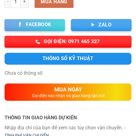
MUA HÀNG
FACEBOOK
ZALO
GỌI ĐIỆN: 0971 465 327
THÔNG SỐ KỸ THUẬT
Chưa có thông số
MUA NGAY
Gọi điện xác nhận và giao hàng tận nơi
THÔNG TIN GIAO HÀNG DỰ KIẾN
Nhập địa chỉ của bạn để xem các tùy chọn vận chuyển. -
TÍNH PHÍ VẬN CHUYỂN