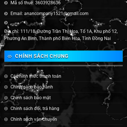
Mã số thuế: 3603928636
Email: anancompany1521@gmail.com
Địa chỉ: 111/18, Đường Trần Thị Hoa, Tổ 1A, Khu phố 12,
Phường An Bình, Thành phố Biên Hòa, Tỉnh Đồng Nai
CHÍNH SÁCH CHUNG
Các hình thức thanh toán
Chính sách bảo hành
Chính sách bảo mật
Chính sách đổi, trả hàng
Chính sách vận chuyển