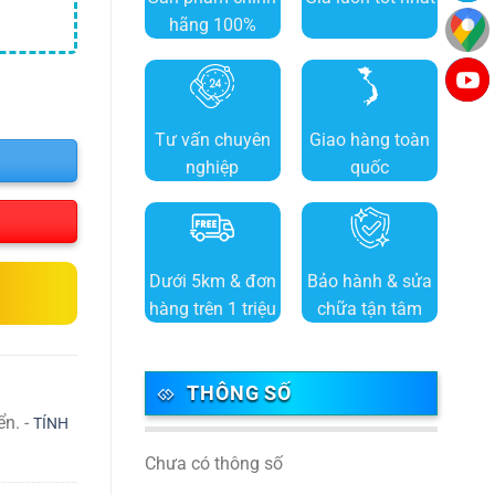
hãng 100%
Tư vấn chuyên
Giao hàng toàn
nghiệp
quốc
Dưới 5km & đơn
Bảo hành & sửa
hàng trên 1 triệu
chữa tận tâm
THÔNG SỐ
ển. -
TÍNH
Chưa có thông số