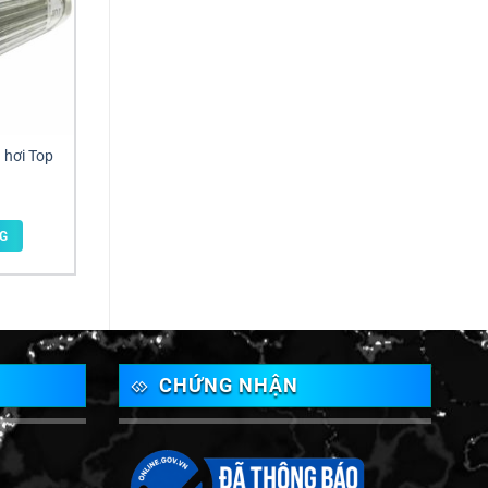
hơi Top
G
CHỨNG NHẬN