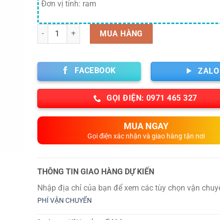
Đơn vị tính: ram
Số lượng
MUA HÀNG
FACEBOOK
ZALO
GỌI ĐIỆN: 0971 465 327
MUA NGAY
Gọi điện xác nhận và giao hàng tận nơi
THÔNG TIN GIAO HÀNG DỰ KIẾN
Nhập địa chỉ của bạn để xem các tùy chọn vận chuy
PHÍ VẬN CHUYỂN