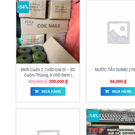
-54%
Đinh Cuộn 2.1×50 Giá Sỉ – 30
NƯỚC TẨY SUMO (70
Cuộn/Thùng, 9.000 Đinh |
Giao Ngay Đồng Nai
Giá
Giá
435,000
₫
200,000
₫
66,000
₫
gốc
hiện
là:
tại
MUA HÀNG
MUA HÀNG
435,000 ₫.
là:
200,000 ₫.
-14%