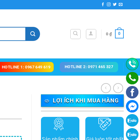
0
0
₫
HOTLINE 2: 0971 465 327
HOTLINE 1: 0967 649 619
LỢI ÍCH KHI MUA HÀNG
Sản phẩm chính
Giá luôn tốt nhất