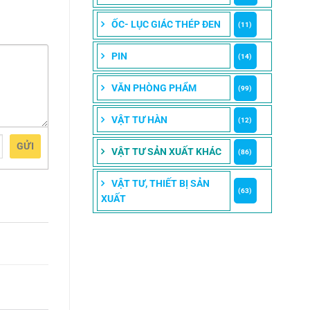
ỐC- LỤC GIÁC THÉP ĐEN
(11)
PIN
(14)
VĂN PHÒNG PHẨM
(99)
VẬT TƯ HÀN
(12)
GỬI
VẬT TƯ SẢN XUẤT KHÁC
(86)
VẬT TƯ, THIẾT BỊ SẢN
(63)
XUẤT