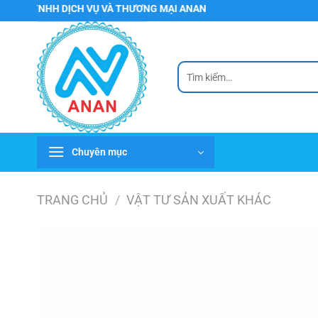
Chuyển
NHH DỊCH VỤ VÀ THƯƠNG MẠI ANAN
đến
nội
dung
Tìm
kiếm:
Chuyên mục
TRANG CHỦ
/
VẬT TƯ SẢN XUẤT KHÁC