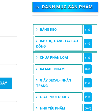
DANH MỤC SẢN PHẨM
BĂNG KEO
(16)
BẢO HỘ, GĂNG TAY LAO
(36)
ĐỘNG
CHƯA PHẦN LOẠI
(12)
ĐÁ MÀI - NHÁM
(57)
GIẤY DECAL- NHÃN
NGAY
(10)
TRẮNG
GIẤY PHOTOCOPY
(13)
NHU YẾU PHẨM
(105)