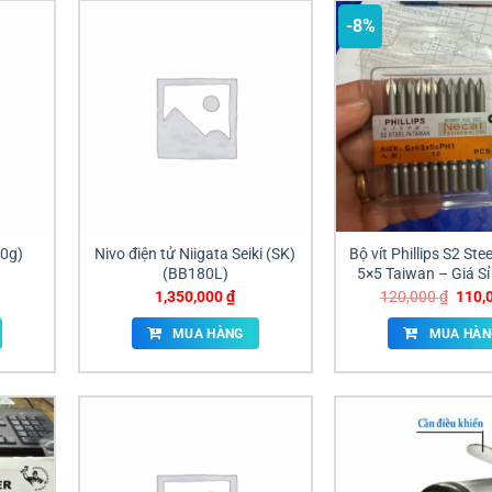
-8%
0g)
Nivo điện tử Niigata Seiki (SK)
Bộ vít Phillips S2 Ste
(BB­180L)
5×5 Taiwan – Giá Sỉ
Đại Lý
Giá
1,350,000
₫
120,000
₫
110,
gốc
là:
MUA HÀNG
MUA HÀN
120,0