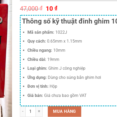
Giá
Giá
47,000
₫
10
₫
gốc
hiện
Thông số kỹ thuật đinh ghim 
là:
tại
47,000 ₫.
là:
Mã sản phẩm:
1022J
10 ₫.
Quy cách:
0.65mm x 1.15mm
Chiều ngang:
10mm
Chiều dài:
19mm
Loại ghim:
Ghim J công nghiệp
Ứng dụng:
Dùng cho súng bắn ghim hơi
Đơn vị tính:
Hộp
Giá bán:
Giá chưa bao gồm VAT
Số lượng
MUA HÀNG