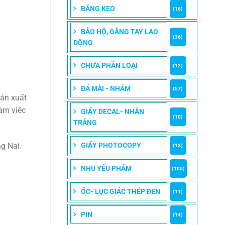
BĂNG KEO
(16)
BẢO HỘ, GĂNG TAY LAO
(36)
ĐỘNG
CHƯA PHẦN LOẠI
(12)
ĐÁ MÀI - NHÁM
(57)
sản xuất
àm việc
GIẤY DECAL- NHÃN
(10)
TRẮNG
g Nai.
GIẤY PHOTOCOPY
(13)
NHU YẾU PHẨM
(105)
ỐC- LỤC GIÁC THÉP ĐEN
(11)
PIN
(14)