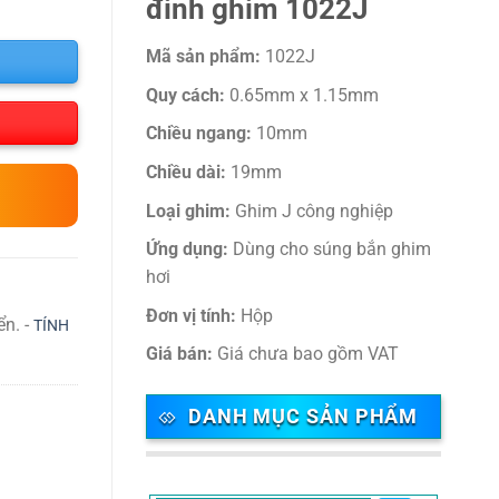
đinh ghim 1022J
Mã sản phẩm:
1022J
Quy cách:
0.65mm x 1.15mm
Chiều ngang:
10mm
Chiều dài:
19mm
Loại ghim:
Ghim J công nghiệp
Ứng dụng:
Dùng cho súng bắn ghim
hơi
Đơn vị tính:
Hộp
ển. -
TÍNH
Giá bán:
Giá chưa bao gồm VAT
DANH MỤC SẢN PHẨM