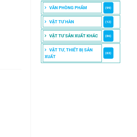
VĂN PHÒNG PHẨM
(99)
VẬT TƯ HÀN
(12)
VẬT TƯ SẢN XUẤT KHÁC
(86)
VẬT TƯ, THIẾT BỊ SẢN
(63)
XUẤT