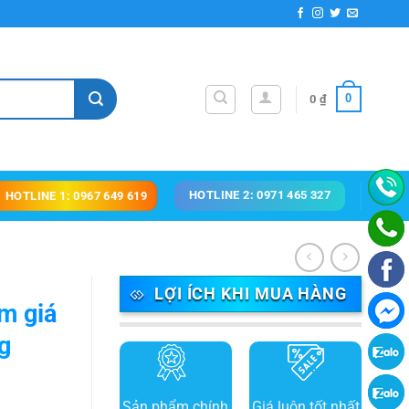
0
0
₫
HOTLINE 2: 0971 465 327
HOTLINE 1: 0967 649 619
LỢI ÍCH KHI MUA HÀNG
m giá
g
Sản phẩm chính
Giá luôn tốt nhất