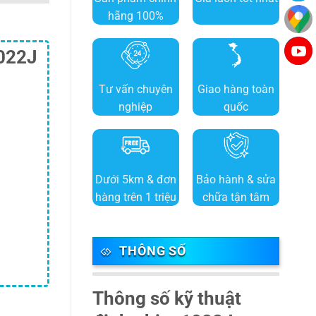
hãng 100%
1022J
Tư vấn chuyên
Giao hàng toàn
nghiệp
quốc
Dưới 5km & đơn
Bảo hành & sửa
hàng trên 1 triệu
chữa tận tâm
THÔNG SỐ
Thông số kỹ thuật